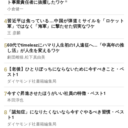
ト事業責任者に抜擢したワケ
小倉健一
習近平は焦っている…中国が弾道ミサイルを「ロケット
軍」ではなく「海軍」に撃たせた切実なワケ
王 彦麟
60代でtimeleszにハマり人生初の1人遠征へ…「中高年の推
し活」が人生を変えるワケ
劇団雌猫,松下真由美
【老後】ひとりぼっちにならないために今すべきこと・ベ
スト1
ダイヤモンド社書籍編集局
今すぐ昇進させたほうがいい社員の特徴・ベスト1
本田淳也
「認知症」になりたくないなら今すぐやるべき習慣・ベス
ト1
ダイヤモンド社書籍編集局