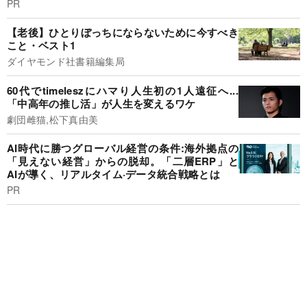
PR
【老後】ひとりぼっちにならないために今すべき
こと・ベスト1
ダイヤモンド社書籍編集局
60代でtimeleszにハマり人生初の1人遠征へ...
「中高年の推し活」が人生を変えるワケ
劇団雌猫,松下真由美
AI時代に勝つグローバル経営の条件:海外拠点の
「見えない経営」からの脱却。「二層ERP」と
AIが導く、リアルタイム·データ統合戦略とは
PR