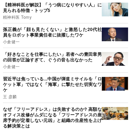
【精神科医が解説】「うつ病になりやすい人」に
見られる特徴・トップ5
精神科医 Tomy
孫正義が「顔も見たくない」と激怒した20代社
員をロボット事業責任者に抜擢したワケ
小倉健一
「好きなことを仕事にしたい」若者への豊田章男
の回答が正論すぎて、ぐうの音も出なかった
小倉健一
習近平は焦っている...中国が弾道ミサイルを「ロ
ケット軍」ではなく「海軍」に撃たせた切実なワ
ケ
王 彦麟
なぜ「フリーアドレス」は失敗するのか? 高額な
オフィス改修がムダになる「フリーアドレスの座
席予約が定着しない元凶」と組織の生産性を上げ
る解決策とは