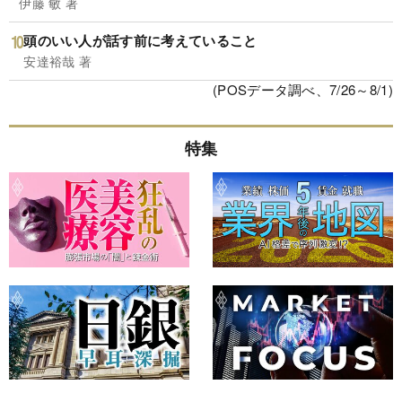
伊藤 敏 著
頭のいい人が話す前に考えていること
安達裕哉 著
(POSデータ調べ、7/26～8/1)
特集