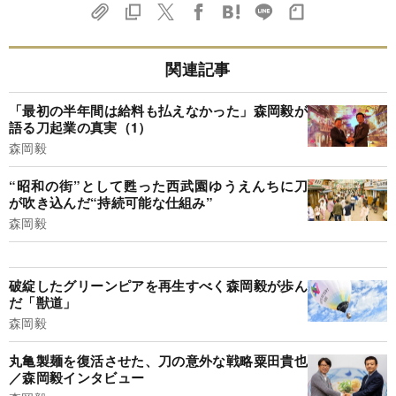
関連記事
「最初の半年間は給料も払えなかった」森岡毅が
語る刀起業の真実（1）
森岡毅
“昭和の街”として甦った西武園ゆうえんちに刀
が吹き込んだ“持続可能な仕組み”
森岡毅
破綻したグリーンピアを再生すべく森岡毅が歩ん
だ「獣道」
森岡毅
丸亀製麺を復活させた、刀の意外な戦略粟田貴也
／森岡毅インタビュー