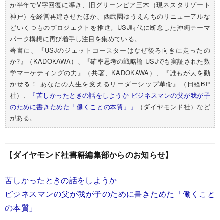
か半年でV字回復に導き、旧グリーンピア三木（現ネスタリゾート
神戸）を経営再建させたほか、西武園ゆうえんちのリニューアルな
どいくつものプロジェクトを推進。USJ時代に断念した沖縄テーマ
パーク構想に再び着手し注目を集めている。
著書に、『USJのジェットコースターはなぜ後ろ向きに走ったの
か?』（KADOKAWA）、『確率思考の戦略論 USJでも実証された数
学マーケティングの力』（共著、KADOKAWA）、『誰もが人を動
かせる！ あなたの人生を変えるリーダーシップ革命』（日経BP
社）、
『苦しかったときの話をしようか ビジネスマンの父が我が子
のために書きためた「働くことの本質」』
（ダイヤモンド社）など
がある。
【ダイヤモンド社書籍編集部からのお知らせ】
苦しかったときの話をしようか
ビジネスマンの父が我が子のために書きためた「働くこと
の本質」