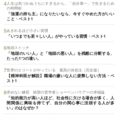
人生は気づかぬうちにすぎるから。「自分第一」で生きるため
の時間術
「強運の持ち主」になりたいなら、今すぐやめた方がいい
こと・ベスト1
あきれるほど小さい習慣
「いつまでも若々しい人」がやっている習慣・ベスト1
地頭スイッチ
「地頭のいい人」と「地頭の悪い人」を残酷に分断する、
たった1つの違い。
世界のエリートがやっている 最高の休息法［完全版］
【精神科医が解説】職場の嫌いな人に疲弊しない方法・ベ
スト1
求めない練習 絶望の哲学者ショーペンハウアーの幸福論
「知的能力が高い人ほど、社会性に欠ける場合が多く、人
間関係に興味を持てず、自分の関心事に没頭する人が多
い」のはなぜか？