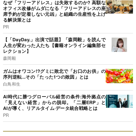
なぜ「フリーアドレス」は失敗するのか? 高額な
オフィス改修がムダになる「フリーアドレスの座
席予約が定着しない元凶」と組織の生産性を上げ
る解決策とは
PR
【「DayDay.」出演で話題】「森岡毅」を読んで
人生が変わった人たち【書籍オンライン編集部セ
レクション】
森岡毅
ガムはオワコン!?グミに敗北で「お口のお供」の
序列逆転...その「たった1つの敗因」とは
白鳥和生
AI時代に勝つグローバル経営の条件:海外拠点の
「見えない経営」からの脱却。「二層ERP」と
AIが導く、リアルタイム·データ統合戦略とは
PR