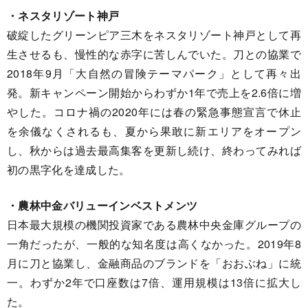
・ネスタリゾート神戸
破綻したグリーンピア三木をネスタリゾート神戸として再
生させるも、慢性的な赤字に苦しんでいた。刀との協業で
2018年9月「大自然の冒険テーマパーク」として再々出
発。新キャンペーン開始からわずか1年で売上を2.6倍に増
やした。コロナ禍の2020年には春の緊急事態宣言で休止
を余儀なくされるも、夏から果敢に新エリアをオープン
し、秋からは過去最高集客を更新し続け、終わってみれば
初の黒字化を達成した。
・農林中金バリューインベストメンツ
日本最大規模の機関投資家である農林中央金庫グループの
一角だったが、一般的な知名度は高くなかった。2019年8
月に刀と協業し、金融商品のブランドを「おおぶね」に統
一。わずか2年で口座数は7倍、運用規模は13倍に拡大し
た。