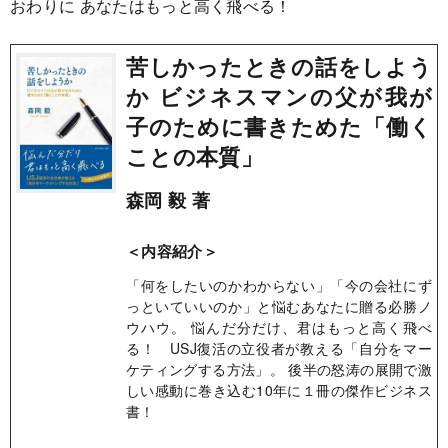
おわりに あなたはもっと高く飛べる！
苦しかったときの話をしよう
か ビジネスマンの父が我が
子のために書きためた「働く
ことの本質」
森岡 毅 著
＜内容紹介＞
「何をしたいのかわからない」「今の会社にず
っといていいのか」と悩むあなたに贈る必勝ノ
ウハウ。 悩んだ分だけ、君はもっと高く飛べ
る！ USJ復活の立役者が教える「自分をマー
ケティングする方法」。 後半の怒涛の展開で激
しい感動に巻き込む10年に１冊の傑作ビジネス
書！