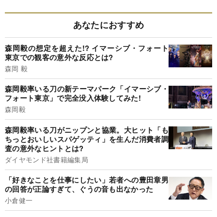
あなたにおすすめ
森岡毅の想定を超えた!? イマーシブ・フォート
東京での観客の意外な反応とは?
森岡 毅
森岡毅率いる刀の新テーマパーク「イマーシブ・
フォート東京」で完全没入体験してみた!
森岡毅
森岡毅率いる刀がニップンと協業。大ヒット「も
ちっとおいしいスパゲッティ」を生んだ消費者調
査の意外なヒントとは?
ダイヤモンド社書籍編集局
「好きなことを仕事にしたい」若者への豊田章男
の回答が正論すぎて、ぐうの音も出なかった
小倉健一