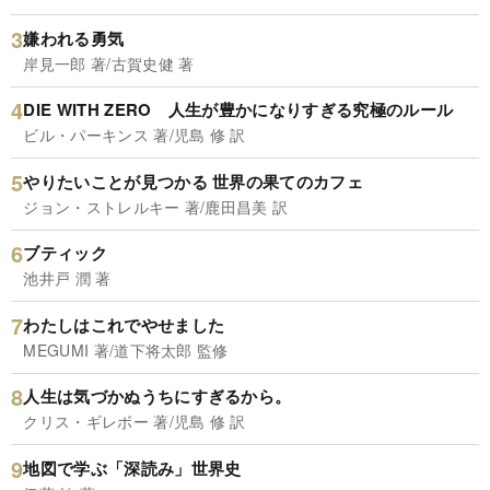
嫌われる勇気
岸見一郎 著/古賀史健 著
DIE WITH ZERO 人生が豊かになりすぎる究極のルール
ビル・パーキンス 著/児島 修 訳
やりたいことが見つかる 世界の果てのカフェ
ジョン・ストレルキー 著/鹿田昌美 訳
ブティック
池井戸 潤 著
わたしはこれでやせました
MEGUMI 著/道下将太郎 監修
人生は気づかぬうちにすぎるから。
クリス・ギレボー 著/児島 修 訳
地図で学ぶ「深読み」世界史