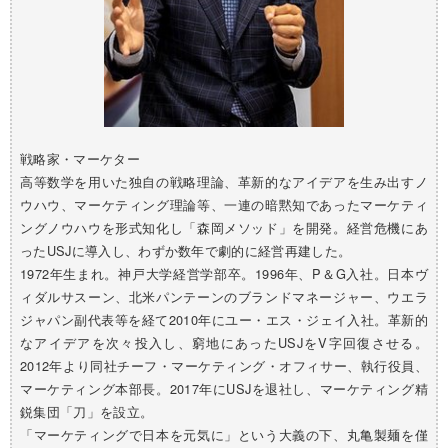
戦略家・マーケター
高等数学を用いた独自の戦略理論、革新的なアイデアを生み出すノ
ウハウ、マーケティング理論等、一連の暗黙知であったマーケティ
ングノウハウを形式知化し「森岡メソッド」を開発。経営危機にあ
ったUSJに導入し、わずか数年で劇的に経営再建した。
1972年生まれ。神戸大学経営学部卒。1996年、P＆G入社。日本ヴ
ィダルサスーン、北米パンテーンのブランドマネージャー、ウエラ
ジャパン副代表等を経て2010年にユー・エス・ジェイ入社。革新的
なアイデアを次々投入し、窮地にあったUSJをV字回復させる。
2012年より同社チーフ・マーケティング・オフィサー、執行役員、
マーケティング本部長。2017年にUSJを退社し、マーケティング精
鋭集団「刀」を設立。
「マーケティングで日本を元気に」という大義の下、丸亀製麺を僅