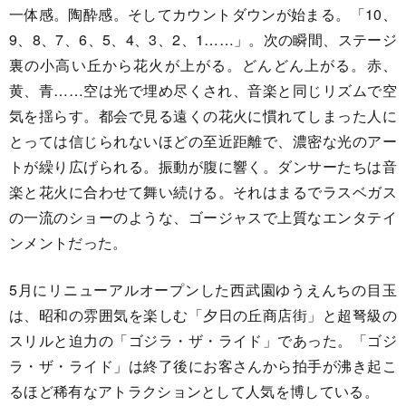
一体感。陶酔感。そしてカウントダウンが始まる。「10、
9、8、7、6、5、4、3、2、1……」。次の瞬間、ステージ
裏の小高い丘から花火が上がる。どんどん上がる。赤、
黄、青……空は光で埋め尽くされ、音楽と同じリズムで空
気を揺らす。都会で見る遠くの花火に慣れてしまった人に
とっては信じられないほどの至近距離で、濃密な光のアー
トが繰り広げられる。振動が腹に響く。ダンサーたちは音
楽と花火に合わせて舞い続ける。それはまるでラスベガス
の一流のショーのような、ゴージャスで上質なエンタテイ
ンメントだった。
5月にリニューアルオープンした西武園ゆうえんちの目玉
は、昭和の雰囲気を楽しむ「夕日の丘商店街」と超弩級の
スリルと迫力の「ゴジラ・ザ・ライド」であった。「ゴジ
ラ・ザ・ライド」は終了後にお客さんから拍手が沸き起こ
るほど稀有なアトラクションとして人気を博している。