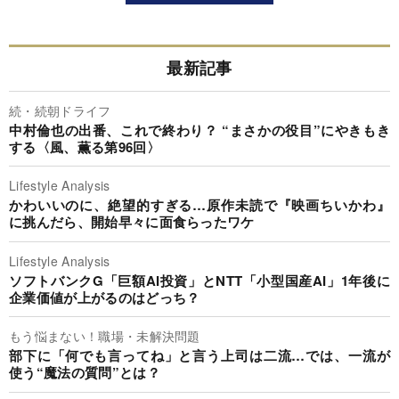
最新記事
続・続朝ドライフ
中村倫也の出番、これで終わり？ “まさかの役目”にやきもき
する〈風、薫る第96回〉
Lifestyle Analysis
かわいいのに、絶望的すぎる…原作未読で『映画ちいかわ』
に挑んだら、開始早々に面食らったワケ
Lifestyle Analysis
ソフトバンクG「巨額AI投資」とNTT「小型国産AI」1年後に
企業価値が上がるのはどっち？
もう悩まない！職場・未解決問題
部下に「何でも言ってね」と言う上司は二流…では、一流が
使う“魔法の質問”とは？