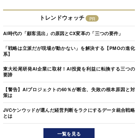
トレンドウォッチ
AI時代の「顧客流出」の原因とCX変革の「三つの要件」
「戦略は立派だが現場が動かない」を解決する【PMOの進化
系】
東大松尾研発AI企業に取材！AI投資を利益に転換する三つの
要諦
【警告】AIプロジェクトの60％が断念、失敗の根本原因と対
策は
JVCケンウッドが選んだ経営判断をラクにするデータ統合戦略
とは
一覧を見る