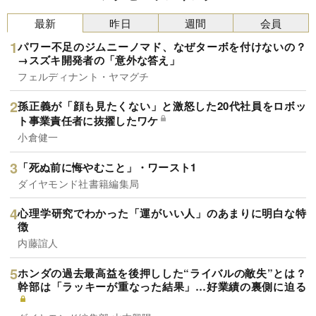
最新
昨日
週間
会員
パワー不足のジムニーノマド、なぜターボを付けないの？
→スズキ開発者の「意外な答え」
フェルディナント・ヤマグチ
孫正義が「顔も見たくない」と激怒した20代社員をロボッ
ト事業責任者に抜擢したワケ
小倉健一
「死ぬ前に悔やむこと」・ワースト1
ダイヤモンド社書籍編集局
心理学研究でわかった「運がいい人」のあまりに明白な特
徴
内藤誼人
ホンダの過去最高益を後押しした“ライバルの敵失”とは？
幹部は「ラッキーが重なった結果」…好業績の裏側に迫る