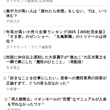
ダイヤモンド編集部,山本興陽
集中力が高い人は「疲れたら休憩」をしない。では、いつ
休む？
戸田大介
年収が高い小売り企業ランキング2025【200社完全版】
「すき家」のゼンショー、「丸亀製麺」のトリドールは何
位？
ダイヤモンド・ライフ編集部
対談に30分以上遅刻した大原麗子が“激おこ”の五木寛之を
一瞬で虜にした「魔性のひとこと」〈再配信〉
五木寛之
「好きなことを仕事にしたい」若者への豊田章男の回答が
正論すぎて、ぐうの音も出なかった
小倉健一
「再入館禁止」イオンモールの“完璧”なマニュアルが人命
を守れなかったワケ
窪田順生