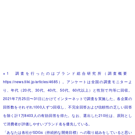
※1 調査を行ったのはブランド総合研究所（調査概要
https://news.tiiki.jp/articles/4685）。アンケートは全国の調査モニターよ
り、年代（20代、30代、40代、50代、60代以上）と性別で均等に回収。
2021年7月25日〜31日にかけてインターネットで調査を実施した。各企業の
回答数をそれぞれ1000人ずつ回収し、不完全回答および信頼性の乏しい回答
を除く計1万8403人の有効回答を得た。なお、選出した210社は、原則とし
て消費者が評価しやすいブランド名を優先している。
「あなたは各社がSDGs（持続的な開発目標）への取り組みをしていると思い