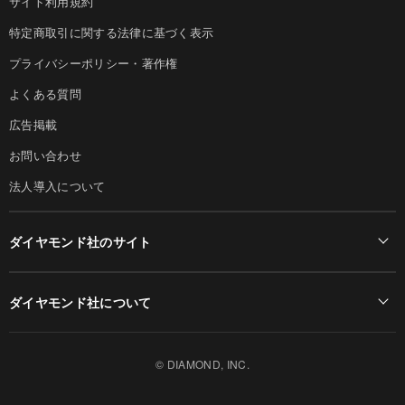
サイト利用規約
特定商取引に関する法律に基づく表示
プライバシーポリシー・著作権
よくある質問
広告掲載
お問い合わせ
法人導入について
ダイヤモンド社のサイト
Diamond Online(English)
ダイヤモンド社について
週刊ダイヤモンド
ダイヤモンド社TOP
DIAMONDハーバード・ビジネス・レビュー
© DIAMOND, INC.
会社概要
ダイヤモンドZAi（デジタル版）