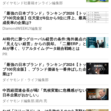
ダイヤモンド社書籍オンライン編集部
「最強の日本ブランド」ランキング2026【トッ
プ100完全版】任天堂が6位から5位に浮上、最高
成長率の企業は?
DiamondWEEKLY編集室
AI時代に勝つグローバル経営の条件:海外拠点の
「見えない経営」からの脱却。「二層ERP」と
AIが導く、リアルタイム·データ統合戦略とは
PR
「最強の日本ブランド」ランキング2024【トッ
プ100完全版】、ブランド価値を一番伸ばした企
業は?
ダイヤモンド・ライフ編集部
中西経団連会長が喝!「気候変動に危機感がない
日本企業がおかしい」
ダイヤモンド編集部,堀内 亮