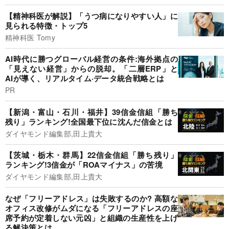
【精神科医が解説】「うつ病になりやすい人」に
見られる特徴・トップ5
精神科医 Tomy
AI時代に勝つグローバル経営の条件:海外拠点の
「見えない経営」からの脱却。「二層ERP」と
AIが導く、リアルタイム·データ統合戦略とは
PR
【新潟・富山・石川・福井】39信金信組「勝ち
残り」ランキング!全国最下位に沈んだ信金とは
ダイヤモンド編集部,田上貴大
【茨城・栃木・群馬】22信金信組「勝ち残り」
ランキング!3信金が「ROAマイナス」の苦境
ダイヤモンド編集部,田上貴大
なぜ「フリーアドレス」は失敗するのか? 高額な
オフィス改修がムダになる「フリーアドレスの座
席予約が定着しない元凶」と組織の生産性を上げ
る解決策とは