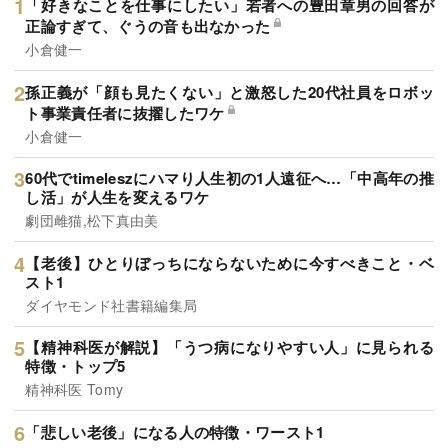
「好きなことを仕事にしたい」若者への豊田章男の回答が
正論すぎて、ぐうの音も出なかった
小倉健一
孫正義が「顔も見たくない」と激怒した20代社員をロボッ
ト事業責任者に抜擢したワケ
小倉健一
60代でtimeleszにハマり人生初の1人遠征へ…「中高年の推
し活」が人生を変えるワケ
劇団雌猫,松下真由美
【老後】ひとりぼっちにならないために今すべきこと・ベ
スト1
ダイヤモンド社書籍編集局
【精神科医が解説】「うつ病になりやすい人」に見られる
特徴・トップ5
精神科医 Tomy
「悲しい老後」になる人の特徴・ワースト1