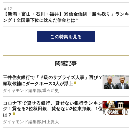
＃12
【新潟・富山・石川・福井】39信金信組「勝ち残り」ランキ
ング！全国最下位に沈んだ信金とは
この特集を見る
関連記事
三井住友銀行で「ド級のサプライズ人事」再び？
頭取候補にダークホース3人が浮上
ダイヤモンド編集部,重石岳史
コロナ下で貸せる銀行、貸せない銀行ランキン
グ！貸せる2位秋田銀、貸せない2位東邦銀、1位
は？
ダイヤモンド編集部,田上貴大