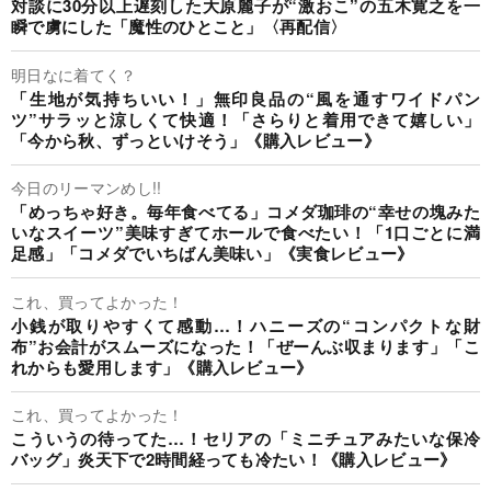
対談に30分以上遅刻した大原麗子が“激おこ”の五木寛之を一
瞬で虜にした「魔性のひとこと」〈再配信〉
明日なに着てく？
「生地が気持ちいい！」無印良品の“風を通すワイドパン
ツ”サラッと涼しくて快適！「さらりと着用できて嬉しい」
「今から秋、ずっといけそう」《購入レビュー》
今日のリーマンめし!!
「めっちゃ好き。毎年食べてる」コメダ珈琲の“幸せの塊みた
いなスイーツ”美味すぎてホールで食べたい！「1口ごとに満
足感」「コメダでいちばん美味い」《実食レビュー》
これ、買ってよかった！
小銭が取りやすくて感動…！ハニーズの“コンパクトな財
布”お会計がスムーズになった！「ぜーんぶ収まります」「こ
れからも愛用します」《購入レビュー》
これ、買ってよかった！
こういうの待ってた…！セリアの「ミニチュアみたいな保冷
バッグ」炎天下で2時間経っても冷たい！《購入レビュー》