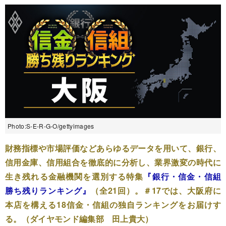
Photo:S-E-R-G-O/gettyimages
財務指標や市場評価などあらゆるデータを用いて、銀行、
信用金庫、信用組合を徹底的に分析し、業界激変の時代に
生き残れる金融機関を選別する特集
『銀行・信金・信組
勝ち残りランキング』
（全21回）。＃17では、大阪府に
本店を構える18信金・信組の独自ランキングをお届けす
る。（ダイヤモンド編集部 田上貴大）