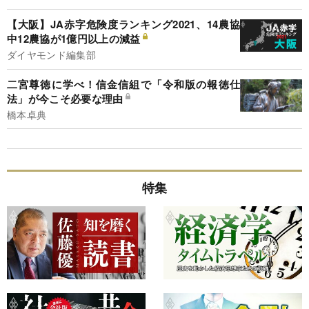
【大阪】JA赤字危険度ランキング2021、14農協
中12農協が1億円以上の減益
ダイヤモンド編集部
二宮尊徳に学べ！信金信組で「令和版の報徳仕
法」が今こそ必要な理由
橋本卓典
特集