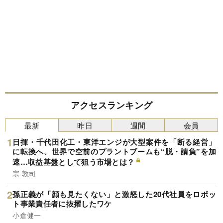
アクセスランキング
最新
昨日
週間
会員
日揮・千代田化工・東洋エンジが大型案件を「断る経営」
に転換へ、世界で空前のプラントブームも“脱・請負”を加
速…収益基盤として狙う市場とは？
宗 敦司
孫正義が「顔も見たくない」と激怒した20代社員をロボッ
ト事業責任者に抜擢したワケ
小倉健一