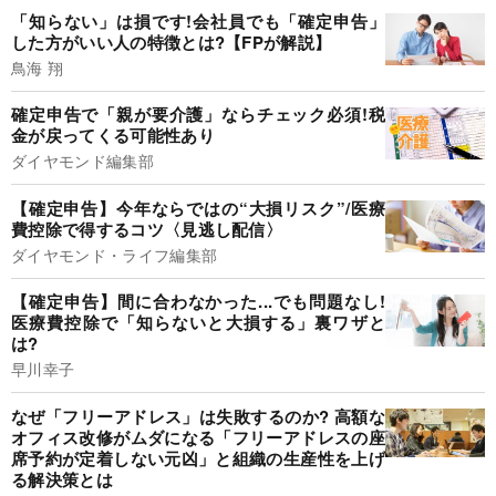
「知らない」は損です!会社員でも「確定申告」
した方がいい人の特徴とは?【FPが解説】
鳥海 翔
確定申告で「親が要介護」ならチェック必須!税
金が戻ってくる可能性あり
ダイヤモンド編集部
【確定申告】今年ならではの“大損リスク”/医療
費控除で得するコツ〈見逃し配信〉
ダイヤモンド・ライフ編集部
【確定申告】間に合わなかった...でも問題なし!
医療費控除で「知らないと大損する」裏ワザと
は?
早川幸子
なぜ「フリーアドレス」は失敗するのか? 高額な
オフィス改修がムダになる「フリーアドレスの座
席予約が定着しない元凶」と組織の生産性を上げ
る解決策とは