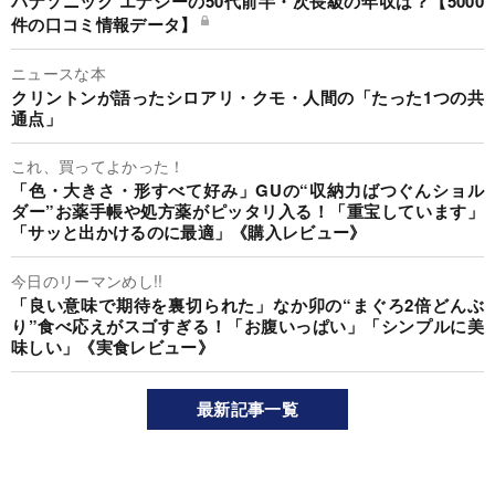
パナソニック エナジーの50代前半・次長級の年収は？【5000
件の口コミ情報データ】
ニュースな本
クリントンが語ったシロアリ・クモ・人間の「たった1つの共
通点」
これ、買ってよかった！
「色・大きさ・形すべて好み」GUの“収納力ばつぐんショル
ダー”お薬手帳や処方薬がピッタリ入る！「重宝しています」
「サッと出かけるのに最適」《購入レビュー》
今日のリーマンめし!!
「良い意味で期待を裏切られた」なか卯の“まぐろ2倍どんぶ
り”食べ応えがスゴすぎる！「お腹いっぱい」「シンプルに美
味しい」《実食レビュー》
最新記事一覧