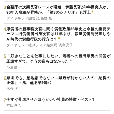
金融庁の次期長官レースが混迷…伊藤長官が3年目突入か、
90年入省組が昇格か、「第3のシナリオ」も浮上
ダイヤモンド編集部,高野 豪
厚労省の新事務次官に聞く労働政策36年史と今後の重要テ
ーマ…旧労働省出身次官は11年ぶり、裁量労働制見直しや
AI時代の労働行政の行方は？
ダイヤモンド社メディア編集局,浅島亮子
「好きなことを仕事にしたい」若者への豊田章男の回答が
正論すぎて、ぐうの音も出なかった
小倉健一
頑固でも、意地悪でもない…融通が利かない人の「納得の
正体」〈風、薫る第95回〉
木俣 冬
今すぐ昇進させたほうがいい社員の特徴・ベスト1
本田淳也