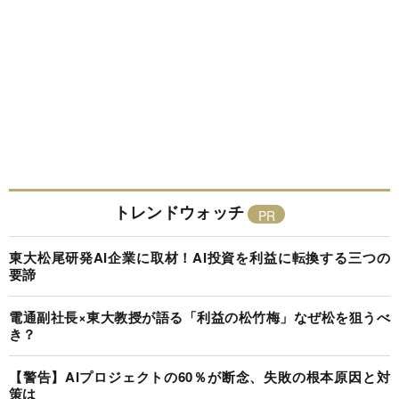
トレンドウォッチ
東大松尾研発AI企業に取材！AI投資を利益に転換する三つの
要諦
電通副社長×東大教授が語る「利益の松竹梅」なぜ松を狙うべ
き？
【警告】AIプロジェクトの60％が断念、失敗の根本原因と対
策は