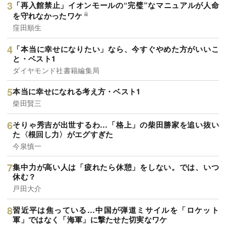
「再入館禁止」イオンモールの“完璧”なマニュアルが人命
を守れなかったワケ
窪田順生
「本当に幸せになりたい」なら、今すぐやめた方がいいこ
と・ベスト1
ダイヤモンド社書籍編集局
本当に幸せになれる考え方・ベスト1
柴田賢三
そりゃ秀吉が出世するわ…「格上」の柴田勝家を追い抜い
た〈根回し力〉がエグすぎた
今泉慎一
集中力が高い人は「疲れたら休憩」をしない。では、いつ
休む？
戸田大介
習近平は焦っている…中国が弾道ミサイルを「ロケット
軍」ではなく「海軍」に撃たせた切実なワケ