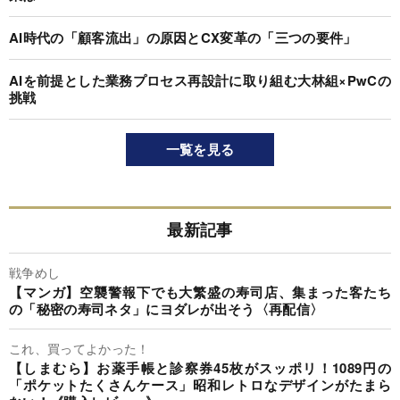
AI時代の「顧客流出」の原因とCX変革の「三つの要件」
AIを前提とした業務プロセス再設計に取り組む大林組×PwCの
挑戦
一覧を見る
最新記事
戦争めし
【マンガ】空襲警報下でも大繁盛の寿司店、集まった客たち
の「秘密の寿司ネタ」にヨダレが出そう〈再配信〉
これ、買ってよかった！
【しまむら】お薬手帳と診察券45枚がスッポリ！1089円の
「ポケットたくさんケース」昭和レトロなデザインがたまら