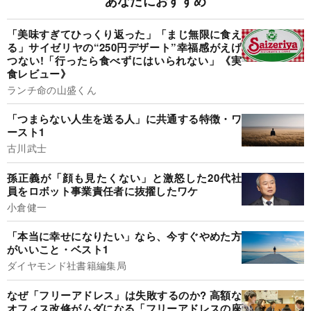
あなたにおすすめ
「美味すぎてひっくり返った」「まじ無限に食え
る」サイゼリヤの“250円デザート”幸福感がえげ
つない!「行ったら食べずにはいられない」《実
食レビュー》
ランチ命の山盛くん
「つまらない人生を送る人」に共通する特徴・ワ
ースト1
古川武士
孫正義が「顔も見たくない」と激怒した20代社
員をロボット事業責任者に抜擢したワケ
小倉健一
「本当に幸せになりたい」なら、今すぐやめた方
がいいこと・ベスト1
ダイヤモンド社書籍編集局
なぜ「フリーアドレス」は失敗するのか? 高額な
オフィス改修がムダになる「フリーアドレスの座