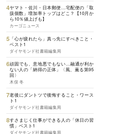
ヤマト・佐川・日本郵便…宅配便の「取
扱個数」増加率トップはどこ？【10月か
ら10％値上げも】
カーゴニュース
「心が疲れたら」真っ先にすべきこと・
ベスト1
ダイヤモンド社書籍編集局
頑固でも、意地悪でもない…融通が利か
ない人の「納得の正体」〈風、薫る第95
回〉
木俣 冬
老後にダントツで後悔すること・ワース
ト1
ダイヤモンド社書籍編集局
すさまじく仕事ができる人の「休日の習
慣」ベスト1
ダイヤモンド社書籍編集局