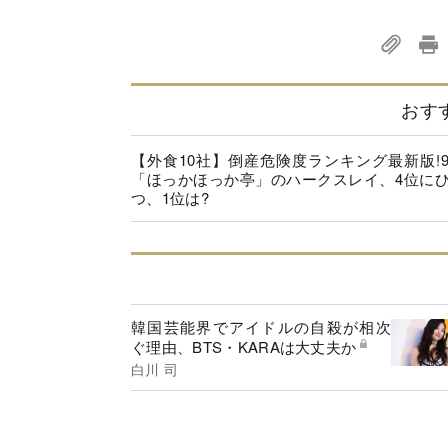
おす
【外食10社】倒産危険度ランキング最新版!
「ほっかほっか亭」のハークスレイ、4位に
つ、1位は?
韓国芸能界でアイドルの自殺が相次
ぐ理由、BTS・KARAは大丈夫か
白川 司