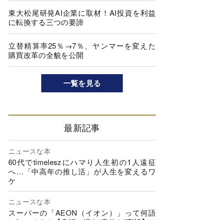
東大松尾研発AI企業に取材！AI投資を利益
に転換する三つの要諦
立替精算率25％→7％、ヤンマーを変えた
購買改革の全貌を公開
一覧を見る
最新記事
ニュースな本
60代でtimeleszにハマり人生初の1人遠征
へ…「中高年の推し活」が人生を変えるワ
ケ
ニュースな本
スーパーの「AEON（イオン）」って何語