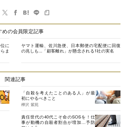
すめの会員限定記事
9位に
ヤマト運輸、佐川急便、日本郵便の宅配便に回復
ひらま
の兆しも...「顧客離れ」が懸念される1社の実名
関連記事
「自殺を考えたことのある人」が最
初にやるべきこと
樺沢 紫苑
責任世代の40代こそ命のSOSを！仕
事が動機の自殺者割合が増加…予防