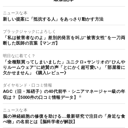
ニュースな本
新しい提案に「抵抗する人」をあっさり動かす方法
ブラックジャックによろしく
「私は被害者なのよ」差別的発言を叫ぶ“被害女性”を一刀両
断した医師の言葉【マンガ】
明日なに着てく？
「全種類買ってしまいました」ユニクロ×サンリオの“ひんや
りルームウェア”に絶賛の声「とにかく超可愛い」「部屋着に
欠かせません」《購入レビュー》
ダイヤモンド・口コミ情報
AGC（旧・旭硝子）の40代前半・シニアマネージャー級の年
収は？【5000件の口コミ情報データ】
ニュースな本
脳の神経細胞の修復を助ける…最新研究で注目の「身近な食
べ物」の名前とは【脳科学者が解説】