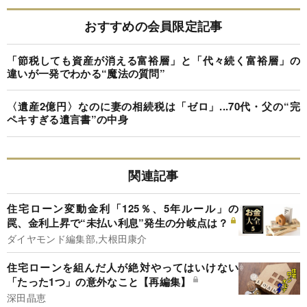
おすすめの会員限定記事
「節税しても資産が消える富裕層」と「代々続く富裕層」の
違いが一発でわかる“魔法の質問”
〈遺産2億円〉なのに妻の相続税は「ゼロ」...70代・父の“完
ペキすぎる遺言書”の中身
関連記事
住宅ローン変動金利「125％、5年ルール」の
罠、金利上昇で“未払い利息”発生の分岐点は？
ダイヤモンド編集部,大根田康介
住宅ローンを組んだ人が絶対やってはいけない
「たった1つ」の意外なこと【再編集】
深田晶恵