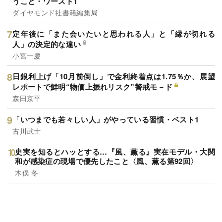
うこと・ワースト1
ダイヤモンド社書籍編集局
定年後に「また会いたいと思われる人」と「縁が切れる
人」の決定的な違い
小宮一慶
日銀利上げ「10月前倒し」で金利終着点は1.75％か、展望
レポートで鮮明“物価上振れリスク”警戒モ－ド
森田京平
「いつまでも若々しい人」がやっている習慣・ベスト1
古川武士
史実を知るとハッとする…『風、薫る』実在モデル・大関
和が感染症の現場で優先したこと〈風、薫る第92回〉
木俣 冬