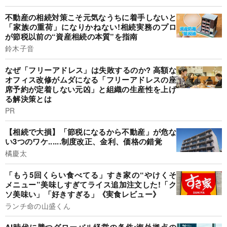
不動産の相続対策こそ元気なうちに着手しないと
「家族の重荷」になりかねない!相続実務のプロ
が節税以前の“資産相続の本質”を指南
鈴木子音
なぜ「フリーアドレス」は失敗するのか? 高額な
オフィス改修がムダになる「フリーアドレスの座
席予約が定着しない元凶」と組織の生産性を上げ
る解決策とは
PR
【相続で大損】「節税になるから不動産」が危な
い3つのワケ......制度改正、金利、価格の錯覚
橘慶太
「もう5回くらい食べてる」すき家の“やけくそ
メニュー”美味しすぎてライス追加注文した!「ク
ソ美味い」「好きすぎる」《実食レビュー》
ランチ命の山盛くん