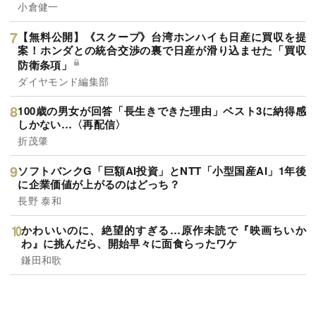
小倉健一
【無料公開】《スクープ》台湾ホンハイも日産に買収を提
案！ホンダとの統合交渉の裏で日産が滑り込ませた「買収
防衛条項」
ダイヤモンド編集部
100歳の男女が回答「長生きできた理由」ベスト3に納得感
しかない…〈再配信〉
折茂肇
ソフトバンクG「巨額AI投資」とNTT「小型国産AI」1年後
に企業価値が上がるのはどっち？
長野 泰和
かわいいのに、絶望的すぎる…原作未読で『映画ちいか
わ』に挑んだら、開始早々に面食らったワケ
鎌田和歌