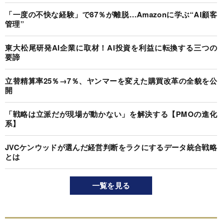
「一度の不快な経験」で87％が離脱…Amazonに学ぶ“AI顧客
管理”
東大松尾研発AI企業に取材！AI投資を利益に転換する三つの
要諦
立替精算率25％→7％、ヤンマーを変えた購買改革の全貌を公
開
「戦略は立派だが現場が動かない」を解決する【PMOの進化
系】
JVCケンウッドが選んだ経営判断をラクにするデータ統合戦略
とは
一覧を見る