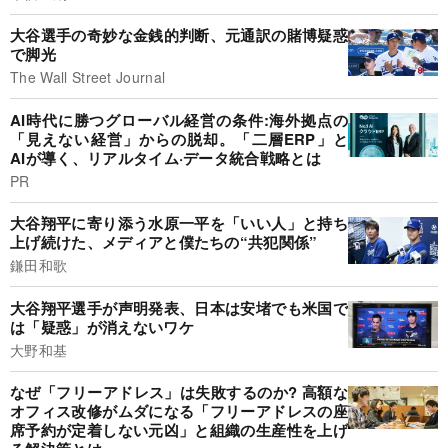
大谷選手の奇妙な金銭的判断、元通訳の賭博疑惑
で脚光
The Wall Street Journal
AI時代に勝つグローバル経営の条件:海外拠点の
「見えない経営」からの脱却。「二層ERP」と
AIが導く、リアルタイム·データ統合戦略とは
PR
大谷翔平に寄り添う水原一平を「いい人」と持ち
上げ続けた、メディアと僕たちの“共犯関係”
鎌田和歌
大谷翔平選手が声明発表、日本は安堵でも米国で
は「疑惑」が消えないワケ
大野和基
なぜ「フリーアドレス」は失敗するのか? 高額な
オフィス改修がムダになる「フリーアドレスの座
席予約が定着しない元凶」と組織の生産性を上げ