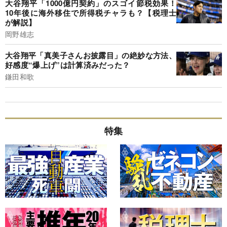
大谷翔平「1000億円契約」のスゴイ節税効果！
10年後に海外移住で所得税チャラも？【税理士
が解説】
岡野雄志
大谷翔平「真美子さんお披露目」の絶妙な方法、
好感度“爆上げ”は計算済みだった？
鎌田和歌
特集