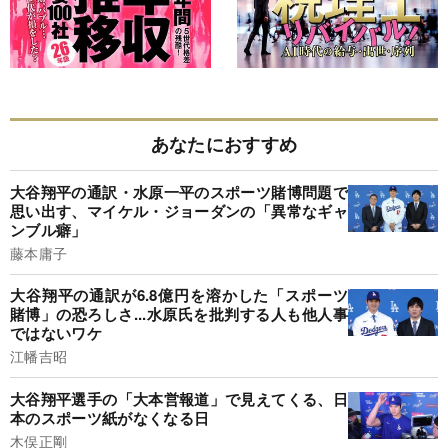
あなたにおすすめ
大谷翔平の通訳・水原一平のスポーツ賭博問題で
思い出す、マイケル・ジョーダンの「異常なギャ
ンブル癖」
藤本庸子
大谷翔平の通訳が6.8億円を溶かした「スポーツ
賭博」の恐ろしさ...水原氏を批判する人も他人事
ではないワケ
江幡吉昭
大谷翔平選手の「大本営報道」で見えてくる、日
本のスポーツ紙がなくなる日
木俣正剛