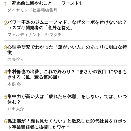
「死ぬ前に悔やむこと」・ワースト1
ダイヤモンド社書籍編集局
パワー不足のジムニーノマド、なぜターボを付けないの？
→スズキ開発者の「意外な答え」
フェルディナント・ヤマグチ
心理学研究でわかった「運がいい人」のあまりに明白な特
徴
内藤誼人
中村倫也の出番、これで終わり？ “まさかの役目”にやきも
きする〈風、薫る第96回〉
木俣 冬
集中力が高い人は「疲れたら休憩」をしない。では、いつ
休む？
戸田大介
孫正義が「顔も見たくない」と激怒した20代社員をロボッ
ト事業責任者に抜擢したワケ