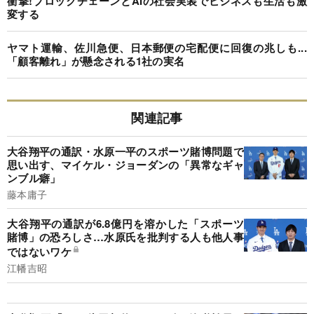
衝撃!ブロックチェーンとAIの社会実装でビジネスも生活も激
変する
ヤマト運輸、佐川急便、日本郵便の宅配便に回復の兆しも...
「顧客離れ」が懸念される1社の実名
関連記事
大谷翔平の通訳・水原一平のスポーツ賭博問題で
思い出す、マイケル・ジョーダンの「異常なギャ
ンブル癖」
藤本庸子
大谷翔平の通訳が6.8億円を溶かした「スポーツ
賭博」の恐ろしさ…水原氏を批判する人も他人事
ではないワケ
江幡吉昭