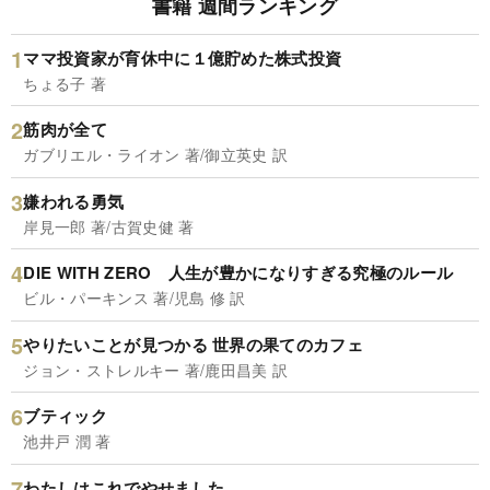
書籍 週間ランキング
ママ投資家が育休中に１億貯めた株式投資
ちょる子 著
筋肉が全て
ガブリエル・ライオン 著/御立英史 訳
嫌われる勇気
岸見一郎 著/古賀史健 著
DIE WITH ZERO 人生が豊かになりすぎる究極のルール
ビル・パーキンス 著/児島 修 訳
やりたいことが見つかる 世界の果てのカフェ
ジョン・ストレルキー 著/鹿田昌美 訳
ブティック
池井戸 潤 著
わたしはこれでやせました