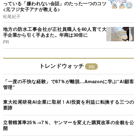
っている「嫌われない会話」のたった一つのコツ
<元フジ女子アナが教える>
松尾紀子
地方の防水工事会社が正社員職人を60人育て大
手企業から引く手あまた。年商は30倍に
PR
トレンドウォッチ
「一度の不快な経験」で87％が離脱…Amazonに学ぶ“AI顧客
管理”
東大松尾研発AI企業に取材！AI投資を利益に転換する三つの
要諦
立替精算率25％→7％、ヤンマーを変えた購買改革の全貌を公
開