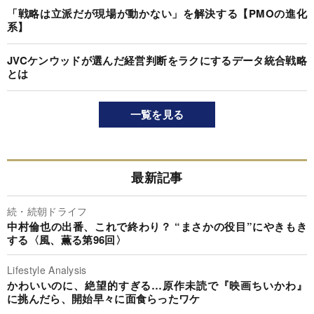
「戦略は立派だが現場が動かない」を解決する【PMOの進化
系】
JVCケンウッドが選んだ経営判断をラクにするデータ統合戦略
とは
一覧を見る
最新記事
続・続朝ドライフ
中村倫也の出番、これで終わり？ “まさかの役目”にやきもき
する〈風、薫る第96回〉
Lifestyle Analysis
かわいいのに、絶望的すぎる…原作未読で『映画ちいかわ』
に挑んだら、開始早々に面食らったワケ