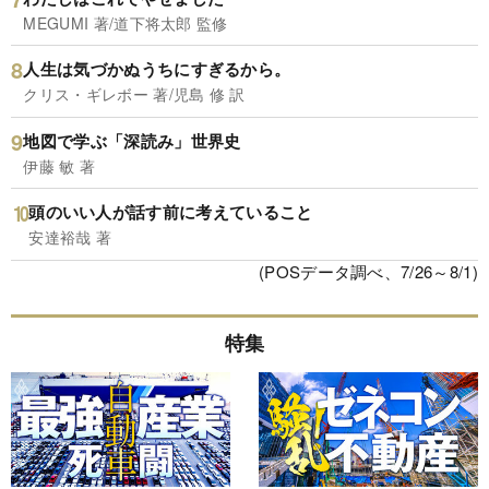
MEGUMI 著/道下将太郎 監修
人生は気づかぬうちにすぎるから。
クリス・ギレボー 著/児島 修 訳
地図で学ぶ「深読み」世界史
伊藤 敏 著
頭のいい人が話す前に考えていること
安達裕哉 著
(POSデータ調べ、7/26～8/1)
特集