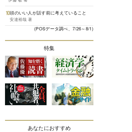
頭のいい人が話す前に考えていること
安達裕哉 著
(POSデータ調べ、7/26～8/1)
特集
あなたにおすすめ