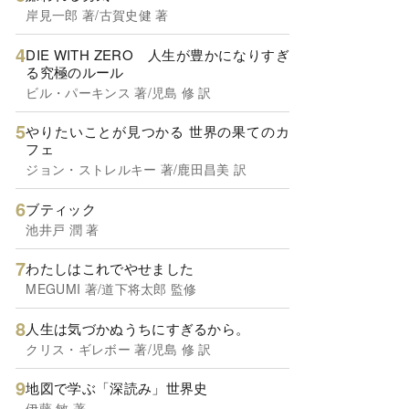
岸見一郎 著/古賀史健 著
DIE WITH ZERO 人生が豊かになりすぎ
る究極のルール
ビル・パーキンス 著/児島 修 訳
やりたいことが見つかる 世界の果てのカ
フェ
ジョン・ストレルキー 著/鹿田昌美 訳
ブティック
池井戸 潤 著
わたしはこれでやせました
MEGUMI 著/道下将太郎 監修
人生は気づかぬうちにすぎるから。
クリス・ギレボー 著/児島 修 訳
地図で学ぶ「深読み」世界史
伊藤 敏 著