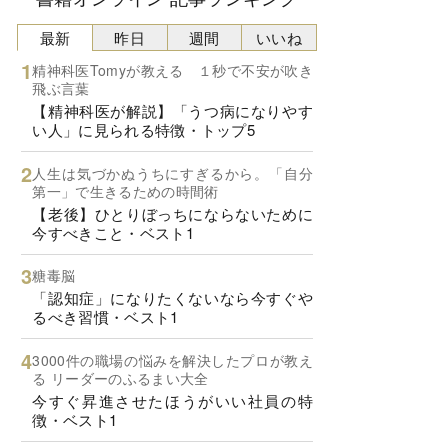
最新
昨日
週間
いいね
精神科医Tomyが教える １秒で不安が吹き
飛ぶ言葉
【精神科医が解説】「うつ病になりやす
い人」に見られる特徴・トップ5
人生は気づかぬうちにすぎるから。「自分
第一」で生きるための時間術
【老後】ひとりぼっちにならないために
今すべきこと・ベスト1
糖毒脳
「認知症」になりたくないなら今すぐや
るべき習慣・ベスト1
3000件の職場の悩みを解決したプロが教え
る リーダーのふるまい大全
今すぐ昇進させたほうがいい社員の特
徴・ベスト1