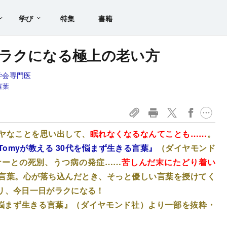
学び
特集
書籍
ラクになる極上の老い方
学会専門医
言葉
ヤなことを思い出して、
眠れなくなるなんてことも……
。
Tomyが教える 30代を悩まず生きる言葉』
（ダイヤモンド
ナーとの死別、うつ病の発症……
苦しんだ末にたどり着い
言葉。心が落ち込んだとき、そっと優しい言葉を授けてく
リ、今日一日がラクになる！
代を悩まず生きる言葉』（ダイヤモンド社）
より一部を抜粋・