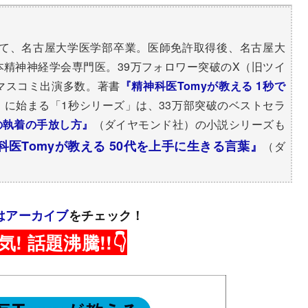
経て、名古屋大学医学部卒業。医師免許取得後、名古屋大
精神神経学会専門医。39万フォロワー突破の
X（旧ツイ
マスコミ出演多数。著書
『精神科医Tomyが教える 1秒で
）に始まる「1秒シリーズ」は、33万部突破のベストセラ
心の執着の手放し方』
（ダイヤモンド社）の小説シリーズも
科医Tomyが教える 50代を上手に生きる言葉』
（ダ
はアーカイブ
をチェック！
気! 話題沸騰!!
👇