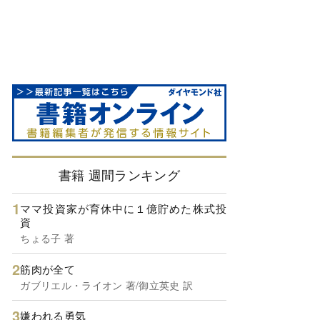
書籍 週間ランキング
ママ投資家が育休中に１億貯めた株式投
資
ちょる子 著
筋肉が全て
ガブリエル・ライオン 著/御立英史 訳
嫌われる勇気