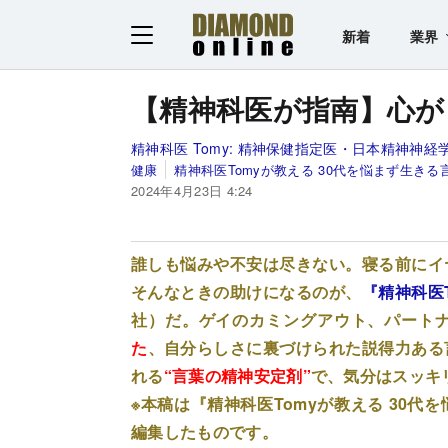
新着
業界
【精神科医が指南】心が
精神科医 Tomy:
精神保健指定医・日本精神神経
健康
精神科医Tomyが教える 30代を悩まず生きる
2024年4月23日 4:24
誰しも悩みや不安は尽きない。寝る前にイ
そんなときの助けになるのが、
『精神科医
社）だ。ゲイのカミングアウト、パート
た
、自分らしさに裏づけられた説得力ある
れる
“言葉の精神安定剤”
で、気分はスッキ
※本稿は『精神科医Tomyが教える 30
編集したものです。