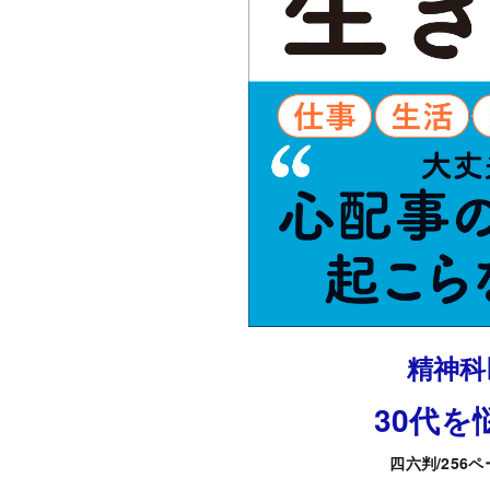
精神科
30代
四六判/256ペー