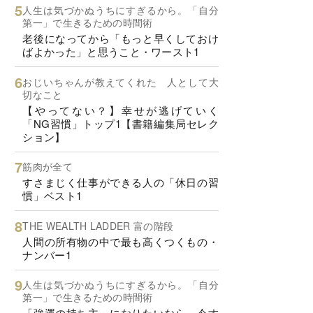
人生は気づかぬうちにすぎるから。「自分
第一」で生きるための時間術
老後になってから「もっと早くしておけ
ばよかった」と思うこと・ワースト1
おじいちゃんが教えてくれた 人として大
切なこと
【やってない？】幸せが逃げていく
「NG習慣」トップ1【書籍編集局セレク
ション】
筋肉が全て
すさまじく仕事ができる人の「休日の習
慣」ベスト1
THE WEALTH LADDER 富の階段
人間の所有物の中で最も高くつくもの・
ナンバー1
人生は気づかぬうちにすぎるから。「自分
第一」で生きるための時間術
「強運の持ち主」になりたいなら、今す