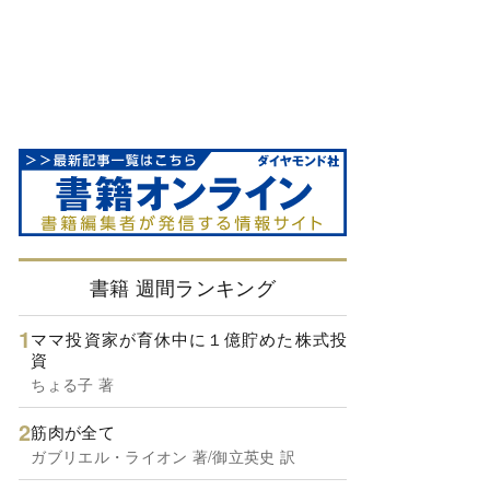
書籍 週間ランキング
ママ投資家が育休中に１億貯めた株式投
資
ちょる子 著
筋肉が全て
ガブリエル・ライオン 著/御立英史 訳