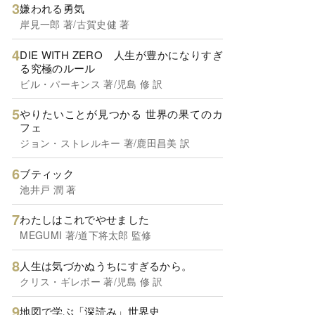
嫌われる勇気
岸見一郎 著/古賀史健 著
DIE WITH ZERO 人生が豊かになりすぎ
る究極のルール
ビル・パーキンス 著/児島 修 訳
やりたいことが見つかる 世界の果てのカ
フェ
ジョン・ストレルキー 著/鹿田昌美 訳
ブティック
池井戸 潤 著
わたしはこれでやせました
MEGUMI 著/道下将太郎 監修
人生は気づかぬうちにすぎるから。
クリス・ギレボー 著/児島 修 訳
地図で学ぶ「深読み」世界史