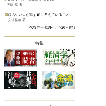
伊藤 敏 著
頭のいい人が話す前に考えていること
安達裕哉 著
(POSデータ調べ、7/26～8/1)
特集