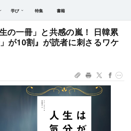
学び
特集
書籍
一生の一冊」と共感の嵐！ 日韓累
分」が10割』が読者に刺さるワケ