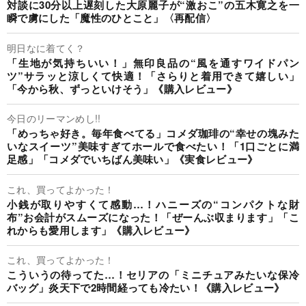
対談に30分以上遅刻した大原麗子が“激おこ”の五木寛之を一
瞬で虜にした「魔性のひとこと」〈再配信〉
明日なに着てく？
「生地が気持ちいい！」無印良品の“風を通すワイドパン
ツ”サラッと涼しくて快適！「さらりと着用できて嬉しい」
「今から秋、ずっといけそう」《購入レビュー》
今日のリーマンめし!!
「めっちゃ好き。毎年食べてる」コメダ珈琲の“幸せの塊みた
いなスイーツ”美味すぎてホールで食べたい！「1口ごとに満
足感」「コメダでいちばん美味い」《実食レビュー》
これ、買ってよかった！
小銭が取りやすくて感動…！ハニーズの“コンパクトな財
布”お会計がスムーズになった！「ぜーんぶ収まります」「こ
れからも愛用します」《購入レビュー》
これ、買ってよかった！
こういうの待ってた…！セリアの「ミニチュアみたいな保冷
バッグ」炎天下で2時間経っても冷たい！《購入レビュー》