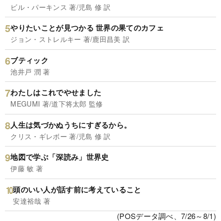
ビル・パーキンス 著/児島 修 訳
やりたいことが見つかる 世界の果てのカフェ
ジョン・ストレルキー 著/鹿田昌美 訳
ブティック
池井戸 潤 著
わたしはこれでやせました
MEGUMI 著/道下将太郎 監修
人生は気づかぬうちにすぎるから。
クリス・ギレボー 著/児島 修 訳
地図で学ぶ「深読み」世界史
伊藤 敏 著
頭のいい人が話す前に考えていること
安達裕哉 著
(POSデータ調べ、7/26～8/1)