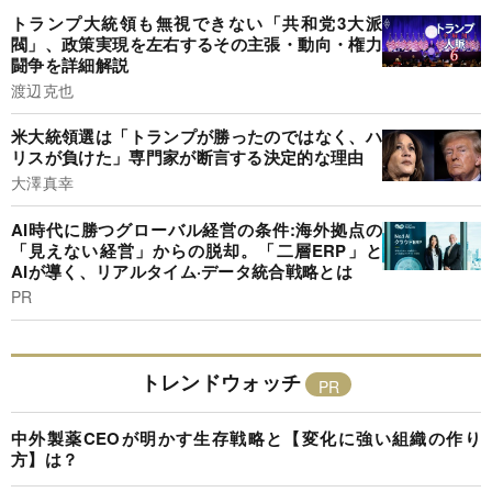
トランプ大統領も無視できない「共和党3大派
閥」、政策実現を左右するその主張・動向・権力
闘争を詳細解説
渡辺克也
米大統領選は「トランプが勝ったのではなく、ハ
リスが負けた」専門家が断言する決定的な理由
大澤真幸
AI時代に勝つグローバル経営の条件:海外拠点の
「見えない経営」からの脱却。「二層ERP」と
AIが導く、リアルタイム·データ統合戦略とは
PR
トレンドウォッチ
中外製薬CEOが明かす生存戦略と【変化に強い組織の作り
方】は？