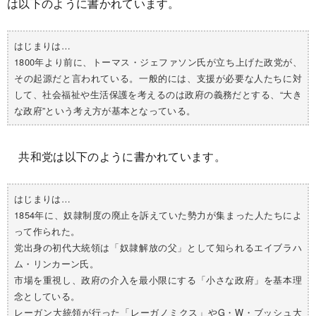
は以下のように書かれています。
はじまりは…
1800年より前に、トーマス・ジェファソン氏が立ち上げた政党が、
その起源だと言われている。一般的には、支援が必要な人たちに対
して、社会福祉や生活保護を考えるのは政府の義務だとする、“大き
な政府”という考え方が基本となっている。
共和党は以下のように書かれています。
はじまりは…
1854年に、奴隷制度の廃止を訴えていた勢力が集まった人たちによ
って作られた。
党出身の初代大統領は「奴隷解放の父」として知られるエイブラハ
ム・リンカーン氏。
市場を重視し、政府の介入を最小限にする「小さな政府」を基本理
念としている。
レーガン大統領が行った「レーガノミクス」やG・W・ブッシュ大