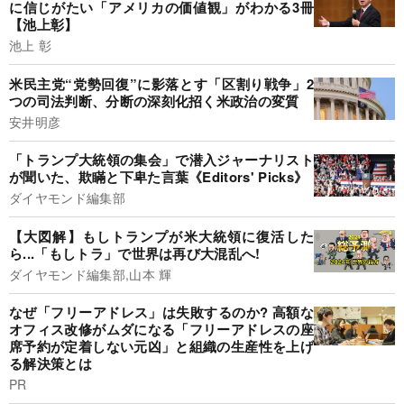
に信じがたい「アメリカの価値観」がわかる3冊
【池上彰】
池上 彰
米民主党“党勢回復”に影落とす「区割り戦争」2
つの司法判断、分断の深刻化招く米政治の変質
安井明彦
「トランプ大統領の集会」で潜入ジャーナリスト
が聞いた、欺瞞と下卑た言葉《Editors' Picks》
ダイヤモンド編集部
【大図解】もしトランプが米大統領に復活した
ら...「もしトラ」で世界は再び大混乱へ!
ダイヤモンド編集部,山本 輝
なぜ「フリーアドレス」は失敗するのか? 高額な
オフィス改修がムダになる「フリーアドレスの座
席予約が定着しない元凶」と組織の生産性を上げ
る解決策とは
PR