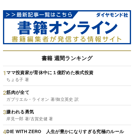
書籍 週間ランキング
ママ投資家が育休中に１億貯めた株式投資
ちょる子 著
筋肉が全て
ガブリエル・ライオン 著/御立英史 訳
嫌われる勇気
岸見一郎 著/古賀史健 著
DIE WITH ZERO 人生が豊かになりすぎる究極のルール