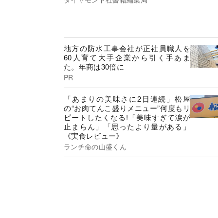
地方の防水工事会社が正社員職人を
60人育て大手企業から引く手あま
た。年商は30倍に
PR
「あまりの美味さに2日連続」松屋
の“お肉てんこ盛りメニュー”何度もリ
ピートしたくなる!「美味すぎて涙が
止まらん」「思ったより量がある」
《実食レビュー》
ランチ命の山盛くん