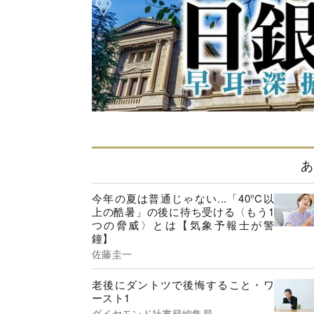
あ
今年の夏は普通じゃない...「40°C以
上の酷暑」の後に待ち受ける〈もう1
つの脅威〉とは【気象予報士が警
鐘】
佐藤圭一
老後にダントツで後悔すること・ワ
ースト1
ダイヤモンド社書籍編集局