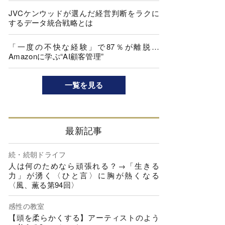
JVCケンウッドが選んだ経営判断をラクに
するデータ統合戦略とは
「一度の不快な経験」で87％が離脱…
Amazonに学ぶ“AI顧客管理”
一覧を見る
最新記事
続・続朝ドライフ
人は何のためなら頑張れる？→「生きる
力」が湧く〈ひと言〉に胸が熱くなる
〈風、薫る第94回〉
感性の教室
【頭を柔らかくする】アーティストのよう