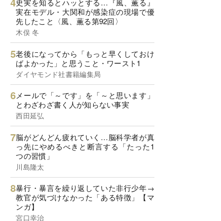
史実を知るとハッとする…『風、薫る』
実在モデル・大関和が感染症の現場で優
先したこと〈風、薫る第92回〉
木俣 冬
老後になってから「もっと早くしておけ
ばよかった」と思うこと・ワースト1
ダイヤモンド社書籍編集局
メールで「～です」を「～と思います」
とわざわざ書く人が知らない事実
西田延弘
脳がどんどん疲れていく…脳科学者が真
っ先にやめるべきと断言する「たった1
つの習慣」
川島隆太
暴行・暴言を繰り返していた非行少年→
教官が気づけなかった「ある特徴」【マ
ンガ】
宮口幸治