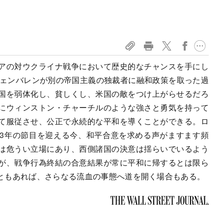
アの対ウクライナ戦争において歴史的なチャンスを手にし
チェンバレンが別の帝国主義の独裁者に融和政策を取った過
国を弱体化し、貧しくし、米国の敵をつけ上がらせるだろ
にウィンストン・チャーチルのような強さと勇気を持って
て服従させ、公正で永続的な平和を導くことができる。ロ
3年の節目を迎える今、和平合意を求める声がますます頻
は危うい立場にあり、西側諸国の決意は揺らいでいるよう
が、戦争行為終結の合意結果が常に平和に帰するとは限ら
ともあれば、さらなる流血の事態へ道を開く場合もある。