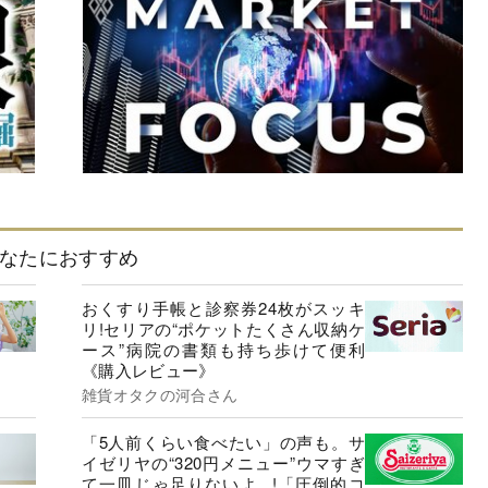
なたにおすすめ
おくすり手帳と診察券24枚がスッキ
リ!セリアの“ポケットたくさん収納ケ
ース”病院の書類も持ち歩けて便利
《購入レビュー》
雑貨オタクの河合さん
「5人前くらい食べたい」の声も。サ
イゼリヤの“320円メニュー”ウマすぎ
て一皿じゃ足りないよ...!「圧倒的コ