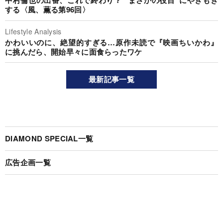
中村倫也の出番、これで終わり？ “まさかの役目”にやきもき
する〈風、薫る第96回〉
Lifestyle Analysis
かわいいのに、絶望的すぎる…原作未読で『映画ちいかわ』
に挑んだら、開始早々に面食らったワケ
最新記事一覧
DIAMOND SPECIAL一覧
広告企画一覧