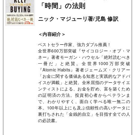
「時間」の法則
ニック・マジューリ著/児島 修訳
＜内容紹介＞
ベストセラー作家、強力ダブル推薦！
全世界600万部突破『サイコロジー・オブ・マ
ネー』著者モーガン・ハウセル「絶対読むべき
一冊だ」と絶賛。全世界1000万部突破
『Atomic Habits』著者ジェームズ・クリアー
「お金に関する価値ある知恵と実践的なアドバ
イスが満載」と絶賛。全米屈指のデータサイエ
ンティストによる、お金を貯め、富を築くため
の証明済の方法。投資初心者からベテランま
で、わかりやすく、面白く学べる唯一無二の
本。100年以上にも及ぶ信頼性の高いデータに
裏打ちされた「金銭的自立」を目指す全ての人
の必読書。