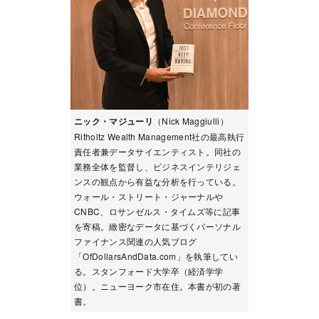
ニック・マジューリ
（Nick Maggiulli）
Ritholtz Wealth Management社の最高執行
責任者兼データサイエンティスト。同社の
業務全体を監督し、ビジネスインテリジェ
ンスの観点から有益な分析を行っている。
ウォール・ストリート・ジャーナルや
CNBC、ロサンゼルス・タイムズ等に記事
を寄稿。緻密なデータに基づくパーソナル
ファイナンス関連の人気ブログ
「OfDollarsAndData.com」を執筆してい
る。スタンフォード大学卒（経済学学
位）。ニューヨーク市在住。本書が初の著
書。