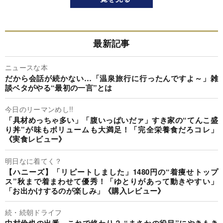
最新記事
ニュースな本
だから会話が続かない…「温泉旅行に行ったんですよ～」雑
談ベタがやる“最初の一言”とは
今日のリーマンめし!!
「具材めっちゃ多い」「腹いっぱいだァ」すき家の“てんこ盛
り丼”が味もボリュームも大満足！「完全栄養食だろコレ」
《実食レビュー》
明日なに着てく？
【ハニーズ】「リピートしました」1480円の“着痩せトップ
ス”秋まで着まわせて優秀！「ゆとりがあって動きやすい」
「お出かけするのが楽しみ」《購入レビュー》
続・続朝ドライフ