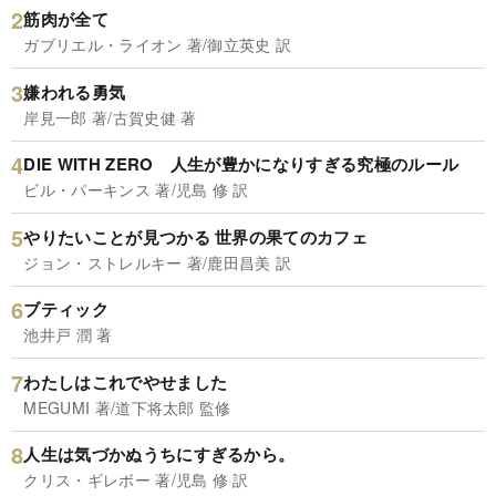
筋肉が全て
ガブリエル・ライオン 著/御立英史 訳
嫌われる勇気
岸見一郎 著/古賀史健 著
DIE WITH ZERO 人生が豊かになりすぎる究極のルール
ビル・パーキンス 著/児島 修 訳
やりたいことが見つかる 世界の果てのカフェ
ジョン・ストレルキー 著/鹿田昌美 訳
ブティック
池井戸 潤 著
わたしはこれでやせました
MEGUMI 著/道下将太郎 監修
人生は気づかぬうちにすぎるから。
クリス・ギレボー 著/児島 修 訳