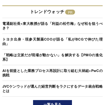
トレンドウォッチ
電通副社長×東大教授が語る「利益の松竹梅」なぜ松を狙うべ
き？
トヨタ出身・現参天製薬COOが語る「私がBCGで伸びた理
由」
「戦略は立派だが現場が動かない」を解決する【PMOの進化
系】
AIを前提とした業務プロセス再設計に取り組む大林組×PwCの
挑戦
JVCケンウッドが選んだ経営判断をラクにするデータ統合戦略
とは
一覧を見る