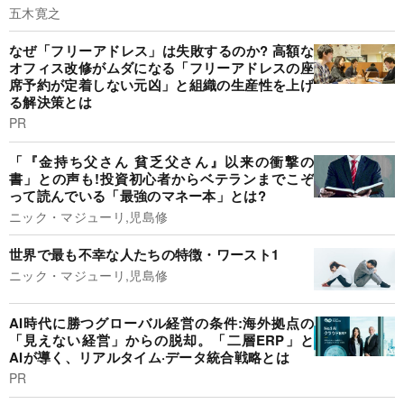
五木寛之
なぜ「フリーアドレス」は失敗するのか? 高額な
オフィス改修がムダになる「フリーアドレスの座
席予約が定着しない元凶」と組織の生産性を上げ
る解決策とは
PR
「『金持ち父さん 貧乏父さん』以来の衝撃の
書」との声も!投資初心者からベテランまでこぞ
って読んでいる「最強のマネー本」とは?
ニック・マジューリ,児島修
世界で最も不幸な人たちの特徴・ワースト1
ニック・マジューリ,児島修
AI時代に勝つグローバル経営の条件:海外拠点の
「見えない経営」からの脱却。「二層ERP」と
AIが導く、リアルタイム·データ統合戦略とは
PR