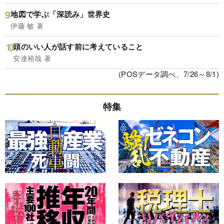
地図で学ぶ「深読み」世界史
伊藤 敏 著
頭のいい人が話す前に考えていること
安達裕哉 著
(POSデータ調べ、7/26～8/1)
特集