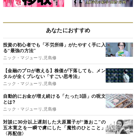
あなたにおすすめ
投資の初心者でも「不労所得」がたやすく手に入
る“最強の方法”
ニック・マジューリ,児島修
【金融のプロが教える】株価が下落しても、メン
タルが全くブレない「すごい思考法」
ニック・マジューリ,児島修
自動的にお金が増え続ける「たった3語」の呪文
とは?
ニック・マジューリ,児島修
対談に30分以上遅刻した大原麗子が“激おこ”の
五木寛之を一瞬で虜にした「魔性のひとこと」
〈再配信〉