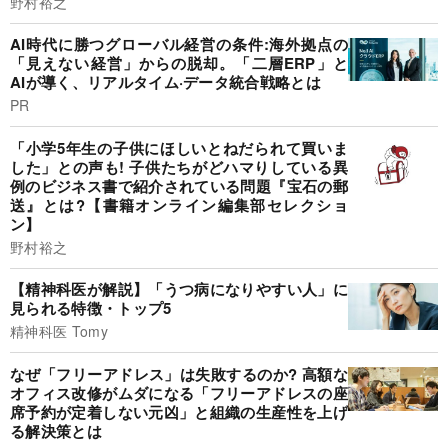
野村裕之
AI時代に勝つグローバル経営の条件:海外拠点の
「見えない経営」からの脱却。「二層ERP」と
AIが導く、リアルタイム·データ統合戦略とは
PR
「小学5年生の子供にほしいとねだられて買いま
した」との声も! 子供たちがどハマりしている異
例のビジネス書で紹介されている問題『宝石の郵
送』とは?【書籍オンライン編集部セレクショ
ン】
野村裕之
【精神科医が解説】「うつ病になりやすい人」に
見られる特徴・トップ5
精神科医 Tomy
なぜ「フリーアドレス」は失敗するのか? 高額な
オフィス改修がムダになる「フリーアドレスの座
席予約が定着しない元凶」と組織の生産性を上げ
る解決策とは