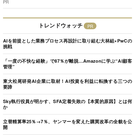
PR
トレンドウォッチ
AIを前提とした業務プロセス再設計に取り組む大林組×PwCの
挑戦
「一度の不快な経験」で87％が離脱…Amazonに学ぶ“AI顧客
管理”
東大松尾研発AI企業に取材！AI投資を利益に転換する三つの
要諦
Sky執行役員が明かす、SFA定着失敗の【本質的原因】とは何
か
立替精算率25％→7％、ヤンマーを変えた購買改革の全貌を公
開