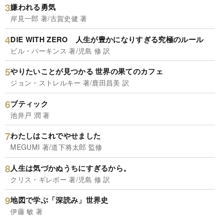
嫌われる勇気
岸見一郎 著/古賀史健 著
DIE WITH ZERO 人生が豊かになりすぎる究極のルール
ビル・パーキンス 著/児島 修 訳
やりたいことが見つかる 世界の果てのカフェ
ジョン・ストレルキー 著/鹿田昌美 訳
ブティック
池井戸 潤 著
わたしはこれでやせました
MEGUMI 著/道下将太郎 監修
人生は気づかぬうちにすぎるから。
クリス・ギレボー 著/児島 修 訳
地図で学ぶ「深読み」世界史
伊藤 敏 著