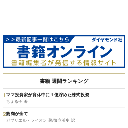
書籍 週間ランキング
ママ投資家が育休中に１億貯めた株式投資
ちょる子 著
筋肉が全て
ガブリエル・ライオン 著/御立英史 訳