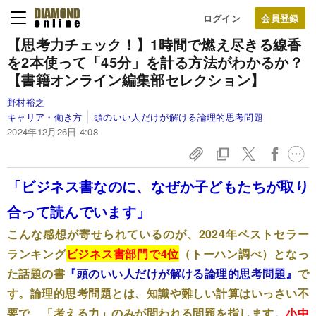
ログイン
【思考力チェック！】1時間で燃え尽きる線香
を2本使って「45分」を計る方法がわかるか？
【書籍オンライン編集部セレクション】
野村裕之
キャリア・働き方
頭のいい人だけが解ける論理的思考問題
2024年12月26日 4:08
「ビジネス書なのに、なぜか子どもたちが取り
合って読んでいます」
こんな感想が寄せられているのが、2024年ベストセラー
ランキング
ビジネス書部門で4位
（トーハン調べ）となっ
た話題の書
『
頭のいい人だけが解ける論理的思考問題
』
で
す。論理的思考問題とは、知識や難しい計算はいっさい不
要で、「考える力」のみが問われる問題を指します。
小中