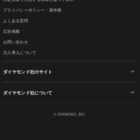
プライバシーポリシー・著作権
よくある質問
広告掲載
お問い合わせ
法人導入について
ダイヤモンド社のサイト
Diamond Online(English)
ダイヤモンド社について
週刊ダイヤモンド
ダイヤモンド社TOP
DIAMONDハーバード・ビジネス・レビュー
© DIAMOND, INC.
会社概要
ダイヤモンドZAi（デジタル版）
採用情報
書籍オンライン
お知らせ