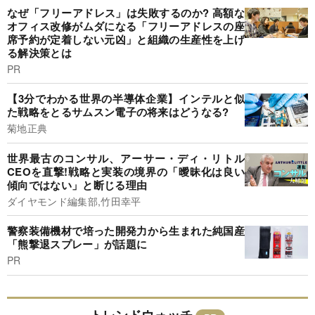
なぜ「フリーアドレス」は失敗するのか? 高額な
オフィス改修がムダになる「フリーアドレスの座
席予約が定着しない元凶」と組織の生産性を上げ
る解決策とは
PR
【3分でわかる世界の半導体企業】インテルと似
た戦略をとるサムスン電子の将来はどうなる?
菊地正典
世界最古のコンサル、アーサー・ディ・リトル
CEOを直撃!戦略と実装の境界の「曖昧化は良い
傾向ではない」と断じる理由
ダイヤモンド編集部,竹田幸平
警察装備機材で培った開発力から生まれた純国産
「熊撃退スプレー」が話題に
PR
トレンドウォッチ