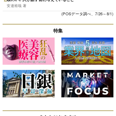
安達裕哉 著
(POSデータ調べ、7/26～8/1)
特集