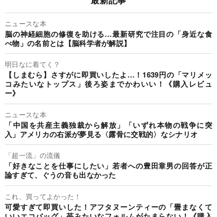
ニュースな本
脳の神経細胞の修復を助ける…最新研究で注目の「身近な食
べ物」の名前とは【脳科学者が解説】
明日なに着てく？
【しまむら】さすがに即買いしたよ…！1639円の「マリメッ
コみたいなトップス」後ろ姿までかわいい！《購入レビュ
ー》
ニュースな本
「中国を共産主義独裁から解放」「いずれ本物の戦争に突
入」アメリカの右派が夢見る〈露骨に交戦的〉なシナリオ
「超一流」の流儀
「好きなことを仕事にしたい」若者への豊田章男の回答が正
論すぎて、ぐうの音も出なかった
これ、買ってよかった！
可愛すぎて即買いした！アフタヌーンティーの「畳まなくて
いいエコバッグ」苺みたいなフォルムがたまらない！《購入