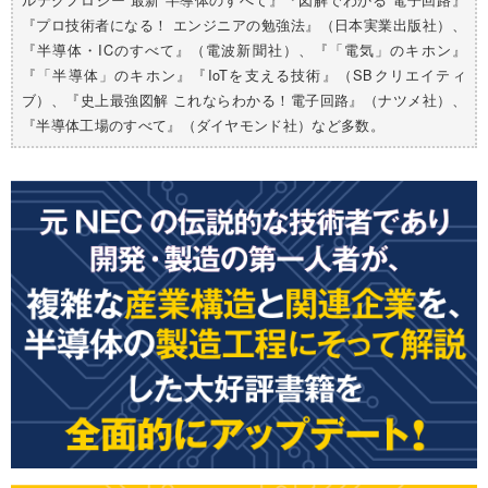
『プロ技術者になる！ エンジニアの勉強法』（日本実業出版社）、
『半導体・ICのすべて』（電波新聞社）、『「電気」のキホン』
『「半導体」のキホン』『IoTを支える技術』（SBクリエイティ
ブ）、『史上最強図解 これならわかる！電子回路』（ナツメ社）、
『半導体工場のすべて』（ダイヤモンド社）など多数。