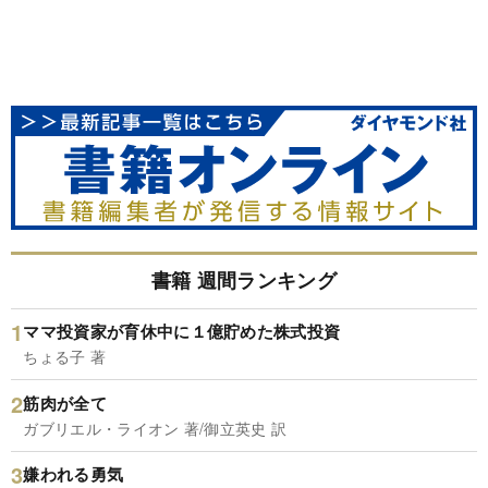
書籍 週間ランキング
ママ投資家が育休中に１億貯めた株式投資
ちょる子 著
筋肉が全て
ガブリエル・ライオン 著/御立英史 訳
嫌われる勇気