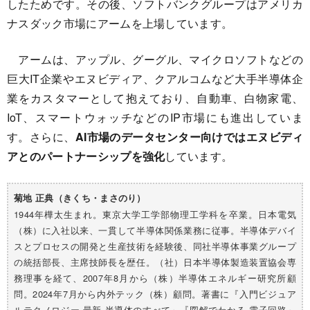
したためです。その後、ソフトバンクグループはアメリカ
ナスダック市場にアームを上場しています。
アームは、アップル、グーグル、マイクロソフトなどの
巨大IT企業やエヌビディア、クアルコムなど大手半導体企
業をカスタマーとして抱えており、自動車、白物家電、
IoT、スマートウォッチなどのIP市場にも進出していま
す。さらに、
AI市場のデータセンター向けではエヌビディ
アとのパートナーシップを強化
しています。
菊地 正典（きくち・まさのり）
1944年樺太生まれ。東京大学工学部物理工学科を卒業。日本電気
（株）に入社以来、一貫して半導体関係業務に従事。半導体デバイ
スとプロセスの開発と生産技術を経験後、同社半導体事業グループ
の統括部長、主席技師長を歴任。（社）日本半導体製造装置協会専
務理事を経て、2007年8月から（株）半導体エネルギー研究所顧
問。2024年7月から内外テック（株）顧問。著書に『入門ビジュア
ルテクノロジー 最新 半導体のすべて』『図解でわかる 電子回路』