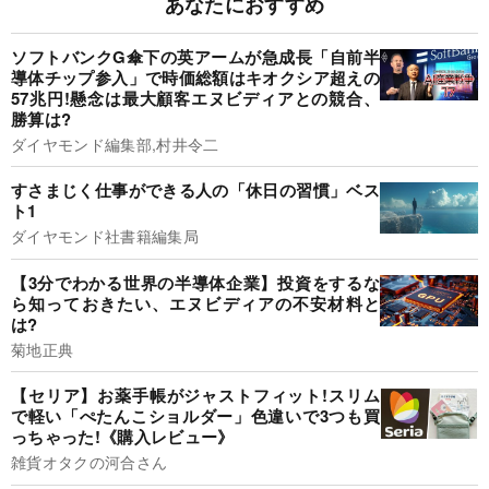
あなたにおすすめ
ソフトバンクG傘下の英アームが急成長「自前半
導体チップ参入」で時価総額はキオクシア超えの
57兆円!懸念は最大顧客エヌビディアとの競合、
勝算は?
ダイヤモンド編集部,村井令二
すさまじく仕事ができる人の「休日の習慣」ベス
ト1
ダイヤモンド社書籍編集局
【3分でわかる世界の半導体企業】投資をするな
ら知っておきたい、エヌビディアの不安材料と
は?
菊地正典
【セリア】お薬手帳がジャストフィット!スリム
で軽い「ぺたんこショルダー」色違いで3つも買
っちゃった!《購入レビュー》
雑貨オタクの河合さん