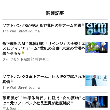
関連記事
ソフトバンクGが抱える17兆円の英アーム問題
The Wall Street Journal
孫正義氏のAI半導体戦略「リベンジ」の全貌！エ
ヌビディアとアーム“世紀の合併”未遂の雪辱を
果たせるか
ダイヤモンド編集部,村井令二
ソフトバンクG傘下アーム、巨大IPOで試される
真価
The Wall Street Journal
孫正義が「半導体時代」に狙う“次の獲物”と
は？元ソフトバンク社長室長が徹底解説
三木雄信