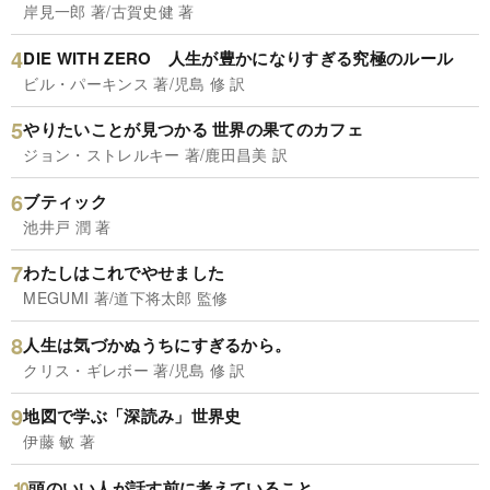
岸見一郎 著/古賀史健 著
DIE WITH ZERO 人生が豊かになりすぎる究極のルール
ビル・パーキンス 著/児島 修 訳
やりたいことが見つかる 世界の果てのカフェ
ジョン・ストレルキー 著/鹿田昌美 訳
ブティック
池井戸 潤 著
わたしはこれでやせました
MEGUMI 著/道下将太郎 監修
人生は気づかぬうちにすぎるから。
クリス・ギレボー 著/児島 修 訳
地図で学ぶ「深読み」世界史
伊藤 敏 著
頭のいい人が話す前に考えていること