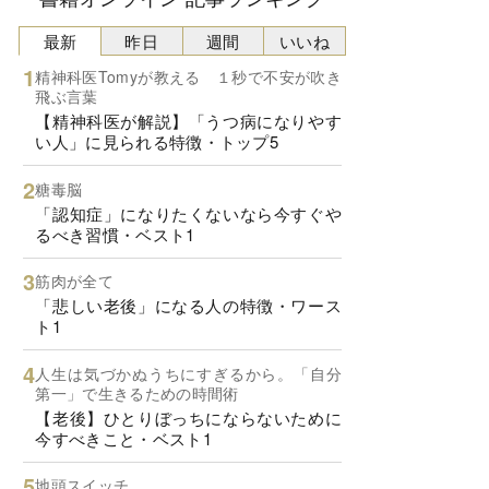
最新
昨日
週間
いいね
精神科医Tomyが教える １秒で不安が吹き
飛ぶ言葉
【精神科医が解説】「うつ病になりやす
い人」に見られる特徴・トップ5
糖毒脳
「認知症」になりたくないなら今すぐや
るべき習慣・ベスト1
筋肉が全て
「悲しい老後」になる人の特徴・ワース
ト1
人生は気づかぬうちにすぎるから。「自分
第一」で生きるための時間術
【老後】ひとりぼっちにならないために
今すべきこと・ベスト1
地頭スイッチ