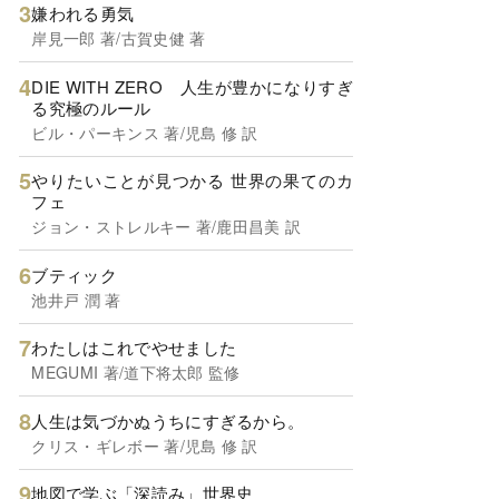
嫌われる勇気
岸見一郎 著/古賀史健 著
DIE WITH ZERO 人生が豊かになりすぎ
る究極のルール
ビル・パーキンス 著/児島 修 訳
やりたいことが見つかる 世界の果てのカ
フェ
ジョン・ストレルキー 著/鹿田昌美 訳
ブティック
池井戸 潤 著
わたしはこれでやせました
MEGUMI 著/道下将太郎 監修
人生は気づかぬうちにすぎるから。
クリス・ギレボー 著/児島 修 訳
地図で学ぶ「深読み」世界史