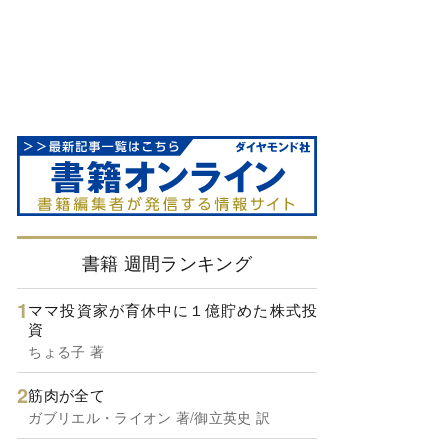
書籍 週間ランキング
ママ投資家が育休中に１億貯めた株式投
資
ちょる子 著
筋肉が全て
ガブリエル・ライオン 著/御立英史 訳