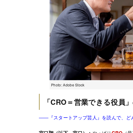
Photo: Adobe Stock
「CRO＝営業できる役員
――『スタートアップ芸人』を読んで、ど
宮口翔（以下、宮口）：
やっぱり
CRO
（最