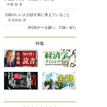
伊藤 敏 著
頭のいい人が話す前に考えていること
安達裕哉 著
(POSデータ調べ、7/26～8/1)
特集