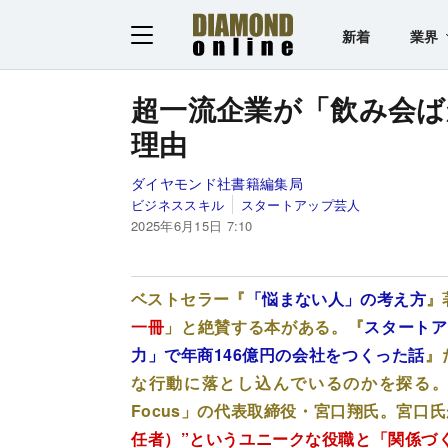
新着
業界
超一流企業が「飲み会ば
理由
ダイヤモンド社書籍編集局
ビジネススキル
スタートアップ芸人
2025年6月15日 7:10
ベストセラー『
「悩まない人」の考え方
』
一冊
」と絶賛する本がある。『
スタートア
力」で年商146億円の会社をつくった話
』
な行動に落とし込んでいるのかを探る
Focus」の代表取締役・宮口翔氏。宮口
任者）”というユニークな役職と「関係づ