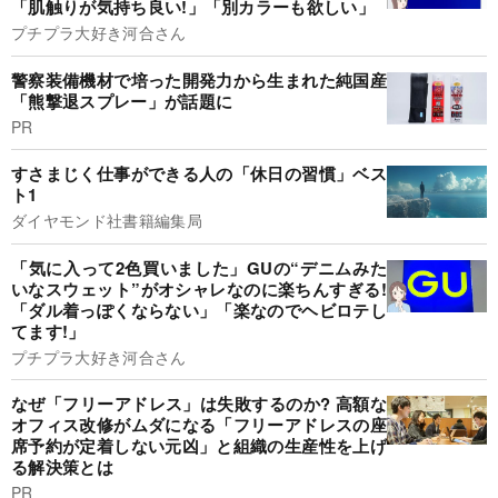
「肌触りが気持ち良い!」「別カラーも欲しい」
プチプラ大好き河合さん
警察装備機材で培った開発力から生まれた純国産
「熊撃退スプレー」が話題に
PR
すさまじく仕事ができる人の「休日の習慣」ベス
ト1
ダイヤモンド社書籍編集局
「気に入って2色買いました」GUの“デニムみた
いなスウェット”がオシャレなのに楽ちんすぎる!
「ダル着っぽくならない」「楽なのでヘビロテし
てます!」
プチプラ大好き河合さん
なぜ「フリーアドレス」は失敗するのか? 高額な
オフィス改修がムダになる「フリーアドレスの座
席予約が定着しない元凶」と組織の生産性を上げ
る解決策とは
PR