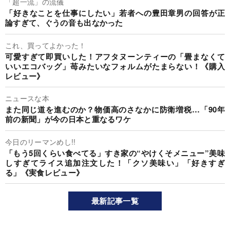
「超一流」の流儀
「好きなことを仕事にしたい」若者への豊田章男の回答が正
論すぎて、ぐうの音も出なかった
これ、買ってよかった！
可愛すぎて即買いした！アフタヌーンティーの「畳まなくて
いいエコバッグ」苺みたいなフォルムがたまらない！《購入
レビュー》
ニュースな本
また同じ道を進むのか？物価高のさなかに防衛増税…「90年
前の新聞」が今の日本と重なるワケ
今日のリーマンめし!!
「もう5回くらい食べてる」すき家の“やけくそメニュー”美味
しすぎてライス追加注文した！「クソ美味い」「好きすぎ
る」《実食レビュー》
最新記事一覧