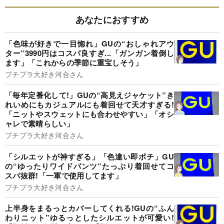
あなたにおすすめ
「色味が好きで一目惚れ」GUの“おしゃれアウ
ター”3990円はコスパ良すぎ...「ガンガン着倒し
ます」「これからの季節に重宝しそう」
プチプラ大好き河合さん
「毎年定番化して!」GUの“高見えジャケット”き
れいめにもカジュアルにも着回せて天才すぎる!
「ニットやスウェットにも合わせやすい」「オシ
ャレで素晴らしい」
プチプラ大好き河合さん
「シルエットが神すぎる」「色違い即ポチ」GU
の“ゆったりワイドパンツ”たっぷり着回せてコ
スパ抜群!「一軍で使用してます」
プチプラ大好き河合さん
上半身をまるっとカバーしてくれる!GUの“ふん
わりニット”ゆるっとしたシルエットが可愛い!