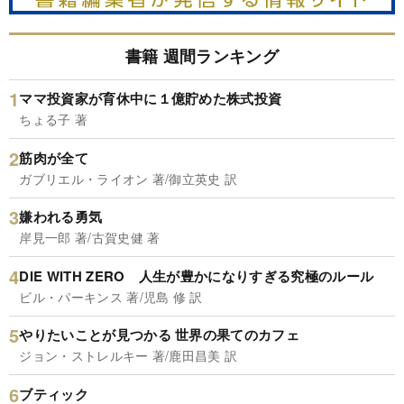
書籍 週間ランキング
ママ投資家が育休中に１億貯めた株式投資
ちょる子 著
筋肉が全て
ガブリエル・ライオン 著/御立英史 訳
嫌われる勇気
岸見一郎 著/古賀史健 著
DIE WITH ZERO 人生が豊かになりすぎる究極のルール
ビル・パーキンス 著/児島 修 訳
やりたいことが見つかる 世界の果てのカフェ
ジョン・ストレルキー 著/鹿田昌美 訳
ブティック