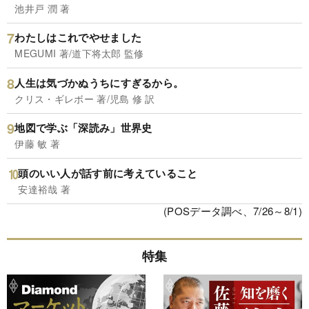
池井戸 潤 著
わたしはこれでやせました
MEGUMI 著/道下将太郎 監修
人生は気づかぬうちにすぎるから。
クリス・ギレボー 著/児島 修 訳
地図で学ぶ「深読み」世界史
伊藤 敏 著
頭のいい人が話す前に考えていること
安達裕哉 著
(POSデータ調べ、7/26～8/1)
特集