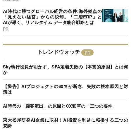
AI時代に勝つグローバル経営の条件:海外拠点の
「見えない経営」からの脱却。「二層ERP」と
AIが導く、リアルタイム·データ統合戦略とは
PR
トレンドウォッチ
Sky執行役員が明かす、SFA定着失敗の【本質的原因】とは何
か
【警告】AIプロジェクトの60％が断念、失敗の根本原因と対
策は
AI時代の「顧客流出」の原因とCX変革の「三つの要件」
東大松尾研発AI企業に取材！AI投資を利益に転換する三つの
要諦