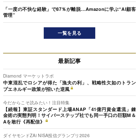
「一度の不快な経験」で87％が離脱…Amazonに学ぶ“AI顧客
管理”
一覧を見る
最新記事
Diamond マーケットラボ
中東混乱でロシアが得た「漁夫の利」、戦略性欠如のトラン
プエネルギー政策が招いた逆風
今だからこそ読みたい！注目特集
【続報】東証スタンダード上場ANAP「41億円資金還流」錬
金術の実態判明！サイバーステップ社でも同一手口の巨額M＆
Aを敢行《再配信》
ダイヤモンドZAi NISA投信グランプリ2026