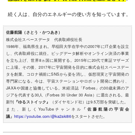
続く人は、自分のエネルギーの使い方を知っています。
佐藤航陽（さとう・かつあき）
株式会社スペースデータ 代表取締役社長
1986年、福島県生まれ。早稲田大学在学中の2007年にIT企業を設立
し、代表取締役に就任。ビッグデータ解析やオンライン決済の事業
を立ち上げ、世界8ヵ国に展開する。2015年に20代で東証マザーズ
に上場。その後、2017年に宇宙開発を目的に株式会社スペースデー
タを創業。コロナ禍前にSNSから姿を消し、仮想現実と宇宙開発の
専門家になる。今は、宇宙ステーションやロボット開発に携わり、
JAXAや国連と協働している。米経済誌「Forbes」の30歳未満のア
ジアを代表する30人（Forbes 30 Under 30 Asia）に選出される。最
新刊
（ダイヤモンド社）は9.5万部を突破した。
『ゆるストイック』
また、新しくYouTubeチャンネル
「佐藤航陽の宇宙会
https://youtube.com/@ka2aki86
をスタートさせた。
議」