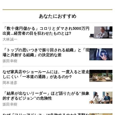
あなたにおすすめ
「数十億円儲かる」コロリとダマされ5000万円
出資...経営者の目を狂わせたものとは?
大林誠一
「トップの思いつきで振り回される組織」と「現
場と共創する組織」の決定的な差
坂田幸樹
なぜ家具店やショールームには、一度入ると逆走
しにくい「一本道の通路」があるのか?
岡本達彦
「結果が出ないリーダー」ほど語りたがる“抽象
的すぎるビジョン”の危険性
坂田幸樹
なぜ「フリーアドレス」は失敗するのか? 高額な