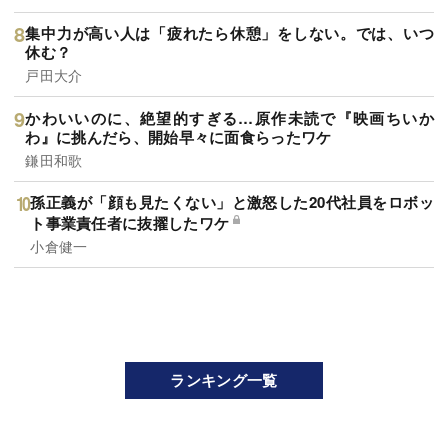
集中力が高い人は「疲れたら休憩」をしない。では、いつ
休む？
戸田大介
かわいいのに、絶望的すぎる…原作未読で『映画ちいか
わ』に挑んだら、開始早々に面食らったワケ
鎌田和歌
孫正義が「顔も見たくない」と激怒した20代社員をロボッ
ト事業責任者に抜擢したワケ
小倉健一
ランキング一覧