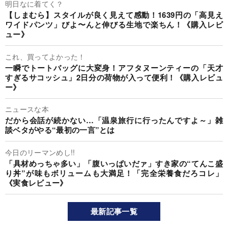
明日なに着てく？
【しまむら】スタイルが良く見えて感動！1639円の「高見え
ワイドパンツ」びよ〜んと伸びる生地で楽ちん！《購入レビ
ュー》
これ、買ってよかった！
一瞬でトートバッグに大変身！アフタヌーンティーの「天才
すぎるサコッシュ」2日分の荷物が入って便利！《購入レビュ
ー》
ニュースな本
だから会話が続かない…「温泉旅行に行ったんですよ～」雑
談ベタがやる“最初の一言”とは
今日のリーマンめし!!
「具材めっちゃ多い」「腹いっぱいだァ」すき家の“てんこ盛
り丼”が味もボリュームも大満足！「完全栄養食だろコレ」
《実食レビュー》
最新記事一覧