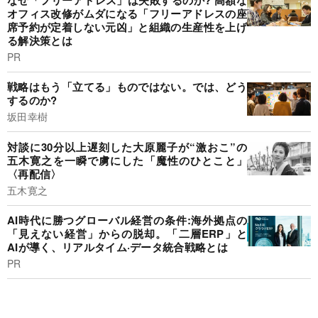
オフィス改修がムダになる「フリーアドレスの座
席予約が定着しない元凶」と組織の生産性を上げ
る解決策とは
PR
戦略はもう「立てる」ものではない。では、どう
するのか?
坂田幸樹
対談に30分以上遅刻した大原麗子が“激おこ”の
五木寛之を一瞬で虜にした「魔性のひとこと」
〈再配信〉
五木寛之
AI時代に勝つグローバル経営の条件:海外拠点の
「見えない経営」からの脱却。「二層ERP」と
AIが導く、リアルタイム·データ統合戦略とは
PR