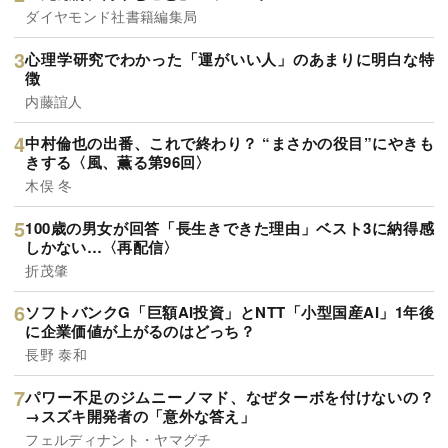
ダイヤモンド社書籍編集局
心理学研究でわかった「運がいい人」のあまりに明白な特
徴
内藤誼人
中村倫也の出番、これで終わり？ “まさかの役目”にやきも
きする〈風、薫る第96回〉
木俣 冬
100歳の男女が回答「長生きできた理由」ベスト3に納得感
しかない…〈再配信〉
折茂肇
ソフトバンクG「巨額AI投資」とNTT「小型国産AI」1年後
に企業価値が上がるのはどっち？
長野 泰和
パワー不足のジムニーノマド、なぜターボを付けないの？
→スズキ開発者の「意外な答え」
フェルディナント・ヤマグチ