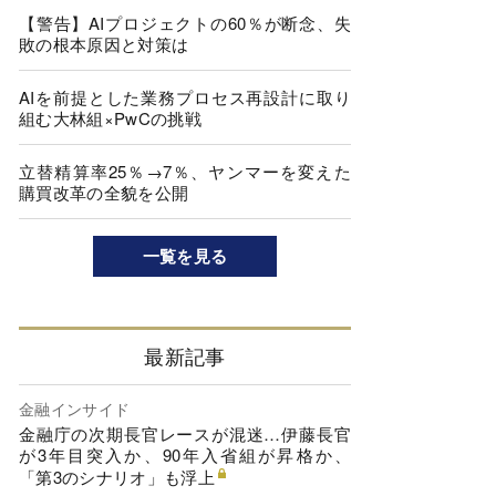
【警告】AIプロジェクトの60％が断念、失
敗の根本原因と対策は
AIを前提とした業務プロセス再設計に取り
組む大林組×PwCの挑戦
立替精算率25％→7％、ヤンマーを変えた
購買改革の全貌を公開
一覧を見る
最新記事
金融インサイド
金融庁の次期長官レースが混迷…伊藤長官
が3年目突入か、90年入省組が昇格か、
「第3のシナリオ」も浮上