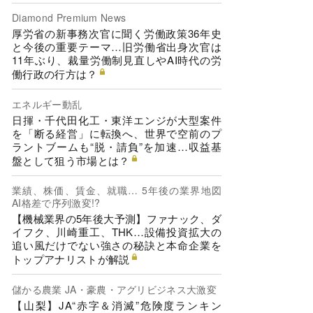
Diamond Premium News
厚労省の新事務次官に聞く労働政策36年史
と今後の重要テーマ…旧労働省出身次官は
11年ぶり、裁量労働制見直しやAI時代の労
働行政の行方は？
エネルギー動乱
日揮・千代田化工・東洋エンジが大型案件
を「断る経営」に転換へ、世界で空前のプ
ラントブームも“脱・請負”を加速…収益基
盤として狙う市場とは？
業績、株価、賃金、就職… 5年後の業界地図
AI格差で序列激変!?
【機械業界の5年後大予測】ファナック、ダ
イフク、川崎重工、THK…設備投資拡大の
追い風だけでない強さの秘訣と本命企業を
トップアナリストが解説
儲かる農業 JA・豪農・アグリビジネス大激変
【山梨】JA“赤字＆消滅”危険度ランキン