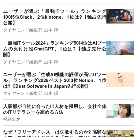
ユーザーが選ぶ「最強ITツール」ランキング
100!5位Slack、2位kintone、1位は?【独占先行
公開】
ダイヤモンド編集部,山本 輝
「最強ITツール2024」ランキング50!4位はAIブー
ムの火付け役ChatGPT、1位は?【独占先行公
開】
ダイヤモンド編集部,山本 輝
ユーザーが選ぶ「生成AI機能の評価が高いITツー
ル」ランキング2026ベスト20!3位Notion、1位
は?【Best Software in Japan先行公開】
ダイヤモンド編集部,山本 輝
人事部が自社に合ったIT人材を採用し、会社全体
のITリテラシーを高める方法
福島宏之
なぜ「フリーアドレス」は失敗するのか? 高額な