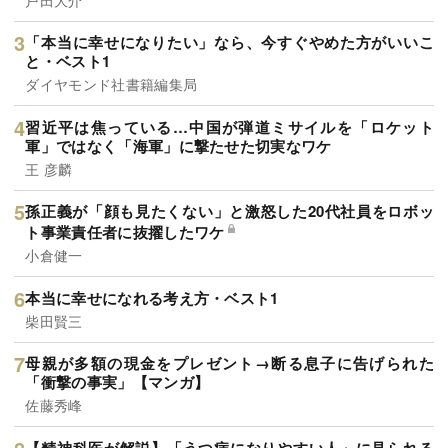
「本当に幸せになりたい」なら、今すぐやめた方がいいこ
と・ベスト1
ダイヤモンド社書籍編集局
習近平は焦っている…中国が弾道ミサイルを「ロケット
軍」ではなく「海軍」に撃たせた切実なワケ
王 彦麟
孫正義が「顔も見たくない」と激怒した20代社員をロボッ
ト事業責任者に抜擢したワケ
小倉健一
本当に幸せになれる考え方・ベスト1
柴田賢三
母親が多額の現金をプレゼント→断る息子に告げられた
「衝撃の事実」【マンガ】
佐藤秀峰
【精神科医が解説】「うつ病になりやすい人」に見られる