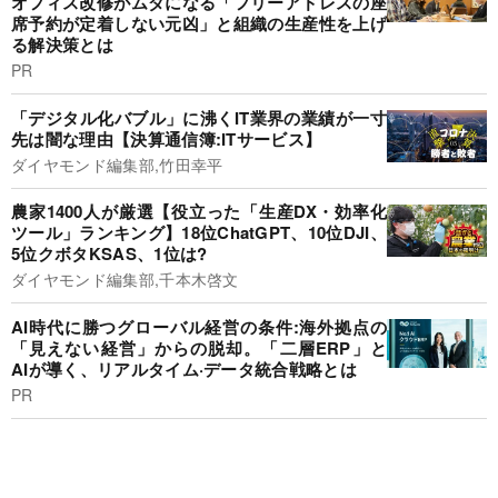
オフィス改修がムダになる「フリーアドレスの座
席予約が定着しない元凶」と組織の生産性を上げ
る解決策とは
PR
「デジタル化バブル」に沸くIT業界の業績が一寸
先は闇な理由【決算通信簿:ITサービス】
ダイヤモンド編集部,竹田幸平
農家1400人が厳選【役立った「生産DX・効率化
ツール」ランキング】18位ChatGPT、10位DJI、
5位クボタKSAS、1位は?
ダイヤモンド編集部,千本木啓文
AI時代に勝つグローバル経営の条件:海外拠点の
「見えない経営」からの脱却。「二層ERP」と
AIが導く、リアルタイム·データ統合戦略とは
PR