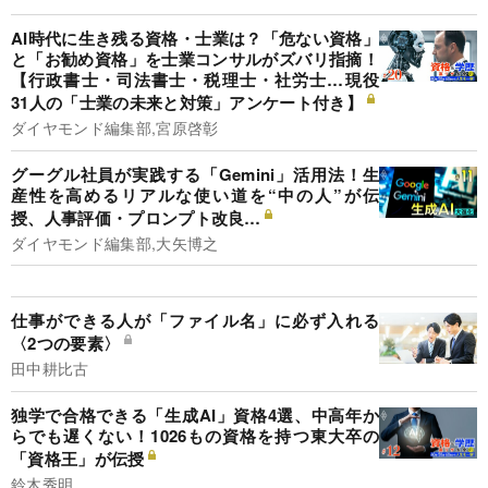
AI時代に生き残る資格・士業は？「危ない資格」
と「お勧め資格」を士業コンサルがズバリ指摘！
【行政書士・司法書士・税理士・社労士…現役
31人の「士業の未来と対策」アンケート付き】
ダイヤモンド編集部,宮原啓彰
グーグル社員が実践する「Gemini」活用法！生
産性を高めるリアルな使い道を“中の人”が伝
授、人事評価・プロンプト改良…
ダイヤモンド編集部,大矢博之
仕事ができる人が「ファイル名」に必ず入れる
〈2つの要素〉
田中耕比古
独学で合格できる「生成AI」資格4選、中高年か
らでも遅くない！1026もの資格を持つ東大卒の
「資格王」が伝授
鈴木秀明