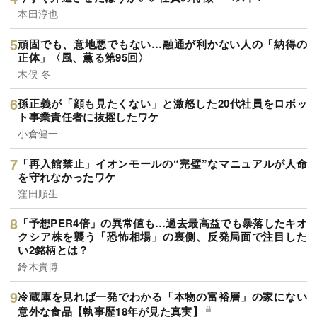
本田淳也
頑固でも、意地悪でもない…融通が利かない人の「納得の
正体」〈風、薫る第95回〉
木俣 冬
孫正義が「顔も見たくない」と激怒した20代社員をロボッ
ト事業責任者に抜擢したワケ
小倉健一
「再入館禁止」イオンモールの“完璧”なマニュアルが人命
を守れなかったワケ
窪田順生
「予想PER4倍」の異常値も…過去最高益でも暴落したキオ
クシア株を襲う「恐怖相場」の裏側、反発局面で注目した
い2銘柄とは？
鈴木貴博
冷蔵庫を見れば一発でわかる「本物の富裕層」の家にない
意外な食品【執事歴18年が見た真実】