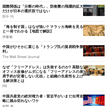
国際関係は「分断の時代」、防衛費の飛躍的拡大
だけが日本の選択肢ではない
田中 均
「海を制す国」はなぜ強い? マラッカ海峡を見る
と一発でわかる【地図で解説】
伊藤敏
中国がひそかに案じる「トランプ氏の貿易戦争勝
利」
The Wall Street Journal
なぜ「フリーアドレス」は失敗するのか? 高額な
オフィス改修がムダになる「フリーアドレスの座
席予約が定着しない元凶」と組織の生産性を上げ
る解決策とは
PR
中国共産党の絶対権力者・習近平がいまだ台湾攻
略に踏み切れないワケ
村野 将