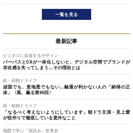
一覧を見る
最新記事
ビジネスに拡張するデザイン
パーパスとCXが一体化しないと、デジタル空間でブランドが
存在感を失ってしまう…その理由とは
続・続朝ドライフ
頑固でも、意地悪でもない…融通が利かない人の「納得の正
体」〈風、薫る第95回〉
続・続朝ドライフ
「なるべく考えないようにしています」朝ドラ主演・見上愛
が役作りで徹底している意外なこと
地図で学ぶ「深読み」世界史