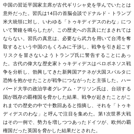
中国の習近平国家主席が古代ギリシャ史を学んでいたとは
意外だった。習氏は14日の首脳会談でドナルド・トランプ
米大統領に対し、いわゆる「トゥキディデスのわな」につ
いて警鐘を鳴らしたが、この歴史への言及にだまされては
ならない。習氏の真意は、必要なら武力を用いて台湾を奪
取するという中国のもくろみに干渉し、戦争を引き起こす
リスクを冒さないようトランプ氏に警告することにあっ
た。古代の偉大な歴史家トゥキディデスはペロポネソス戦
争を分析し、勃興してきた新興国アテネが大国スパルタに
恐怖を抱かせたことが戦争につながったと主張した。ハー
バード大学の政治学者グレアム・アリソン氏は、台頭する
国が既存の覇権国を脅かした結果、戦争が起きたことがこ
れまでの歴史の中で十数回あると指摘し、それを「トゥキ
ディデスのわな」と呼んで注目を集めた。第1次世界大戦
はその一例で、勢力を増しつつあったドイツが、欧州の覇
権国だった英国を脅かした結果だとされた。