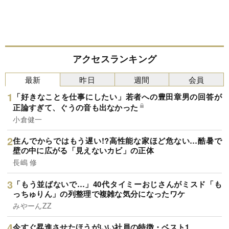
アクセスランキング
最新
昨日
週間
会員
「好きなことを仕事にしたい」若者への豊田章男の回答が
正論すぎて、ぐうの音も出なかった
小倉健一
住んでからではもう遅い!?高性能な家ほど危ない…酷暑で
壁の中に広がる「見えないカビ」の正体
長嶋 修
「もう並ばないで…」40代タイミーおじさんがミスド「も
っちゅりん」の列整理で複雑な気分になったワケ
みやーんZZ
今すぐ昇進させたほうがいい社員の特徴・ベスト1