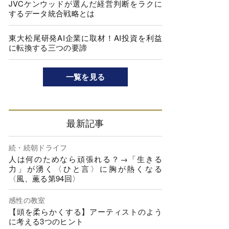
JVCケンウッドが選んだ経営判断をラクに
するデータ統合戦略とは
東大松尾研発AI企業に取材！AI投資を利益
に転換する三つの要諦
一覧を見る
最新記事
続・続朝ドライフ
人は何のためなら頑張れる？→「生きる
力」が湧く〈ひと言〉に胸が熱くなる
〈風、薫る第94回〉
感性の教室
【頭を柔らかくする】アーティストのよう
に考える3つのヒント