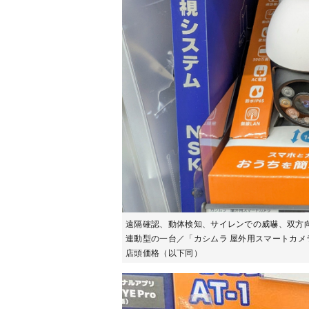
遠隔確認、動体検知、サイレンでの威嚇、双方
連動型の一台／「カシムラ 屋外用スマートカメラ K
店頭価格（以下同）