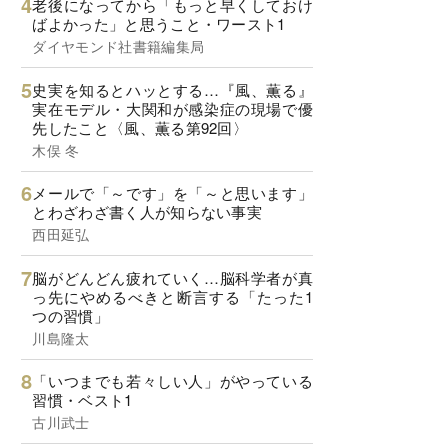
老後になってから「もっと早くしておけ
ばよかった」と思うこと・ワースト1
ダイヤモンド社書籍編集局
史実を知るとハッとする…『風、薫る』
実在モデル・大関和が感染症の現場で優
先したこと〈風、薫る第92回〉
木俣 冬
メールで「～です」を「～と思います」
とわざわざ書く人が知らない事実
西田延弘
脳がどんどん疲れていく…脳科学者が真
っ先にやめるべきと断言する「たった1
つの習慣」
川島隆太
「いつまでも若々しい人」がやっている
習慣・ベスト1
古川武士