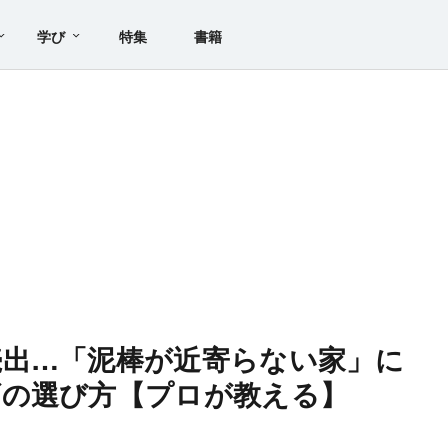
学び
特集
書籍
続出…「泥棒が近寄らない家」に
ズの選び方【プロが教える】