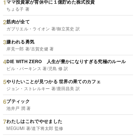
ママ投資家が育休中に１億貯めた株式投資
ちょる子 著
筋肉が全て
ガブリエル・ライオン 著/御立英史 訳
嫌われる勇気
岸見一郎 著/古賀史健 著
DIE WITH ZERO 人生が豊かになりすぎる究極のルール
ビル・パーキンス 著/児島 修 訳
やりたいことが見つかる 世界の果てのカフェ
ジョン・ストレルキー 著/鹿田昌美 訳
ブティック
池井戸 潤 著
わたしはこれでやせました
MEGUMI 著/道下将太郎 監修