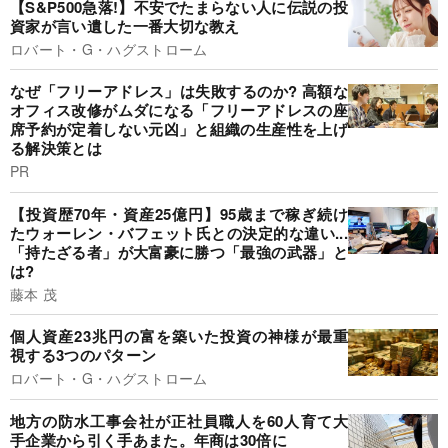
【S&P500急落!】不安でたまらない人に伝説の投
資家が言い遺した一番大切な教え
ロバート・G・ハグストローム
なぜ「フリーアドレス」は失敗するのか? 高額な
オフィス改修がムダになる「フリーアドレスの座
席予約が定着しない元凶」と組織の生産性を上げ
る解決策とは
PR
【投資歴70年・資産25億円】95歳まで稼ぎ続け
たウォーレン・バフェット氏との決定的な違い...
「持たざる者」が大富豪に勝つ「最強の武器」と
は?
藤本 茂
個人資産23兆円の富を築いた投資の神様が最重
視する3つのパターン
ロバート・G・ハグストローム
地方の防水工事会社が正社員職人を60人育て大
手企業から引く手あまた。年商は30倍に