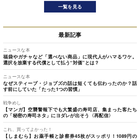
一覧を見る
最新記事
ニュースな本
福袋やガチャなど「選べない商品」に現代人がハマるワケ。
選択を放棄する代償として払う“対価”とは？
ニュースな本
なぜスティーブ・ジョブズの話は短くても伝わったのか？話
す前にしていた「たった1つの習慣」
戦争めし
【マンガ】空襲警報下でも大繁盛の寿司店、集まった客たち
の「秘密の寿司ネタ」にヨダレが出そう〈再配信〉
これ、買ってよかった！
【しまむら】お薬手帳と診察券45枚がスッポリ！1089円の