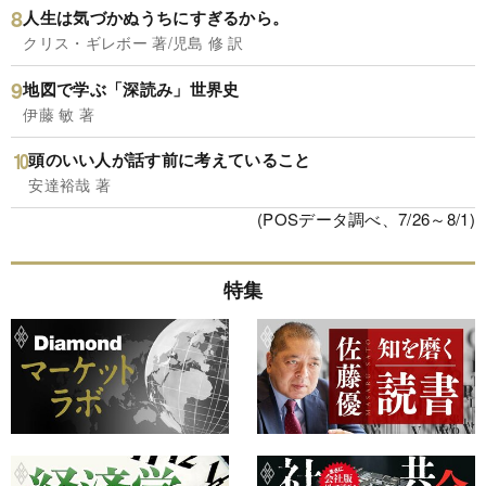
人生は気づかぬうちにすぎるから。
クリス・ギレボー 著/児島 修 訳
地図で学ぶ「深読み」世界史
伊藤 敏 著
頭のいい人が話す前に考えていること
安達裕哉 著
(POSデータ調べ、7/26～8/1)
特集