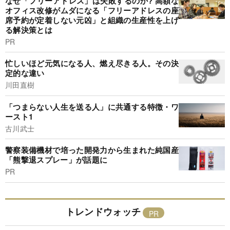
なぜ「フリーアドレス」は失敗するのか? 高額な
オフィス改修がムダになる「フリーアドレスの座
席予約が定着しない元凶」と組織の生産性を上げ
る解決策とは
PR
忙しいほど元気になる人、燃え尽きる人。その決
定的な違い
川田直樹
「つまらない人生を送る人」に共通する特徴・ワ
ースト1
古川武士
警察装備機材で培った開発力から生まれた純国産
「熊撃退スプレー」が話題に
PR
トレンドウォッチ