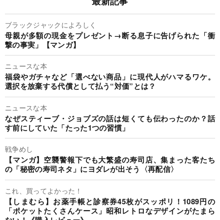
最新記事
ブラックジャックによろしく
母親が多額の現金をプレゼント→断る息子に告げられた「衝
撃の事実」【マンガ】
ニュースな本
福袋やガチャなど「選べない商品」に現代人がハマるワケ。
選択を放棄する代償として払う“対価”とは？
ニュースな本
なぜスティーブ・ジョブズの話は短くても伝わったのか？話
す前にしていた「たった1つの習慣」
戦争めし
【マンガ】空襲警報下でも大繁盛の寿司店、集まった客たち
の「秘密の寿司ネタ」にヨダレが出そう〈再配信〉
これ、買ってよかった！
【しまむら】お薬手帳と診察券45枚がスッポリ！1089円の
「ポケットたくさんケース」昭和レトロなデザインがたまら
ない！《購入レビュー》