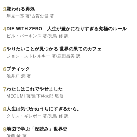
嫌われる勇気
岸見一郎 著/古賀史健 著
DIE WITH ZERO 人生が豊かになりすぎる究極のルール
ビル・パーキンス 著/児島 修 訳
やりたいことが見つかる 世界の果てのカフェ
ジョン・ストレルキー 著/鹿田昌美 訳
ブティック
池井戸 潤 著
わたしはこれでやせました
MEGUMI 著/道下将太郎 監修
人生は気づかぬうちにすぎるから。
クリス・ギレボー 著/児島 修 訳
地図で学ぶ「深読み」世界史
伊藤 敏 著