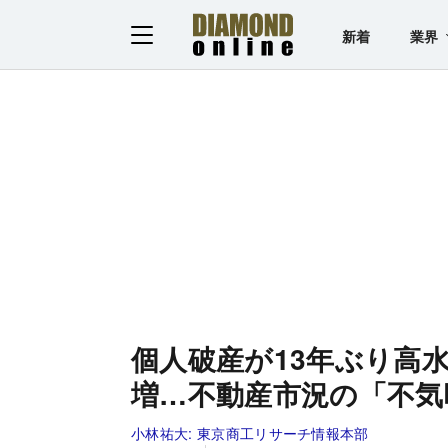
新着
業界
個人破産が13年ぶり高
増…不動産市況の「不気
小林祐大:
東京商工リサーチ情報本部