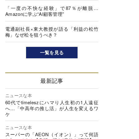
「一度の不快な経験」で87％が離脱…
Amazonに学ぶ“AI顧客管理”
電通副社長×東大教授が語る「利益の松竹
梅」なぜ松を狙うべき？
一覧を見る
最新記事
ニュースな本
60代でtimeleszにハマり人生初の1人遠征
へ…「中高年の推し活」が人生を変えるワ
ケ
ニュースな本
スーパーの「AEON（イオン）」って何語