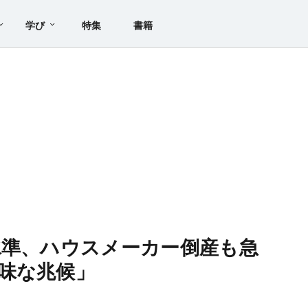
学び
特集
書籍
水準、ハウスメーカー倒産も急
味な兆候」