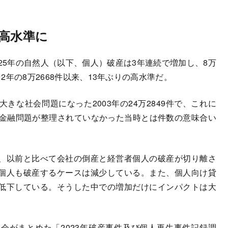
の高水準に
5年の自然人（以下、個人）破産は3年連続で増加し、8万
12年の8万2668件以来、13年ぶりの高水準だ。
な社会問題になった2003年の24万2849件で、これに
者金融問題が整理されていなかった当時とは件数の意味合い
、以前と比べて会社の倒産と経営者個人の破産が切り離さ
個人も破産するケースは減少している。また、個人向け貸
低下している。そうした中での増加だけにインパクトは大
がまとめた「2023年破産事件及び個人再生事件記録調