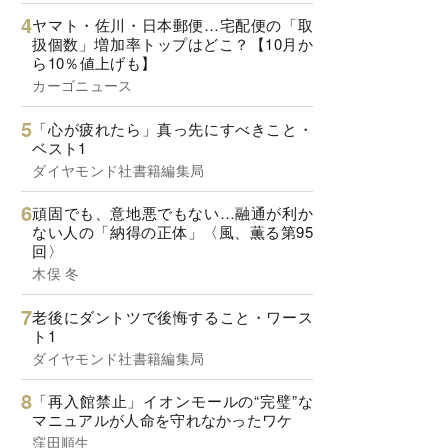
ヤマト・佐川・日本郵便…宅配便の「取
扱個数」増加率トップはどこ？【10月か
ら10％値上げも】
カーゴニュース
「心が疲れたら」真っ先にすべきこと・
ベスト1
ダイヤモンド社書籍編集局
頑固でも、意地悪でもない…融通が利か
ない人の「納得の正体」〈風、薫る第95
回〉
木俣 冬
老後にダントツで後悔すること・ワース
ト1
ダイヤモンド社書籍編集局
「再入館禁止」イオンモールの“完璧”な
マニュアルが人命を守れなかったワケ
窪田順生