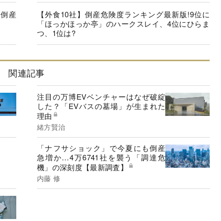
「倒産
【外食10社】倒産危険度ランキング最新版!9位に
「ほっかほっか亭」のハークスレイ、4位にひらま
つ、1位は?
関連記事
注目の万博EVベンチャーはなぜ破綻
した？「EVバスの墓場」が生まれた
理由
緒方賢治
「ナフサショック」で今夏にも倒産
急増か…4万6741社を襲う「調達危
機」の深刻度【最新調査】
内藤 修