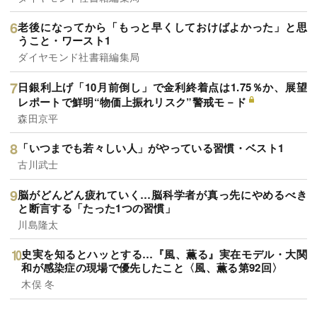
老後になってから「もっと早くしておけばよかった」と思
うこと・ワースト1
ダイヤモンド社書籍編集局
日銀利上げ「10月前倒し」で金利終着点は1.75％か、展望
レポートで鮮明“物価上振れリスク”警戒モ－ド
森田京平
「いつまでも若々しい人」がやっている習慣・ベスト1
古川武士
脳がどんどん疲れていく…脳科学者が真っ先にやめるべき
と断言する「たった1つの習慣」
川島隆太
史実を知るとハッとする…『風、薫る』実在モデル・大関
和が感染症の現場で優先したこと〈風、薫る第92回〉
木俣 冬