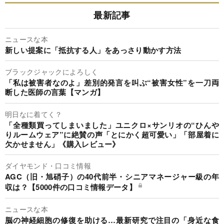
最新記事
ニュースな本
新しい提案に「抵抗する人」をあっさり動かす方法
ブラックジャックによろしく
「私は被害者なのよ」差別的発言を叫ぶ“被害女性”を一刀両
断した医師の言葉【マンガ】
明日なに着てく？
「全種類買ってしまいました」ユニクロ×サンリオの“ひんや
りルームウェア”に絶賛の声「とにかく超可愛い」「部屋着に
欠かせません」《購入レビュー》
ダイヤモンド・口コミ情報
AGC（旧・旭硝子）の40代前半・シニアマネージャー級の年
収は？【5000件の口コミ情報データ】
ニュースな本
脳の神経細胞の修復を助ける…最新研究で注目の「身近な食