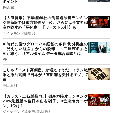
ポイント
長嶋 修
【人気特集】不動産69社の倒産危険度ランキン
グ最新版では東京建物が上位、さらには全業界倒
産危険度の「悪化度」【ワースト50社】も
ダイヤモンド編集部
AI時代に勝つグローバル経営の条件:海外拠点の
「見えない経営」からの脱却。「二層ERP」と
AIが導く、リアルタイム·データ統合戦略とは
PR
こりゃ「コスト高倒産」が増えそうだ...イラン戦
争と原油高騰で日本が「直影響を受けるモノ」7
選
坂口孝則
【ガラス・土石製品7社】倒産危険度ランキング
2026最新版!6位日本山村硝子、3位東海カーボ
ン、1位は?
ダイヤモンド編集部,清水理裕