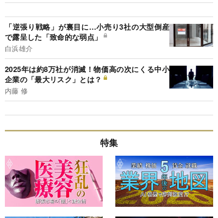
「逆張り戦略」が裏目に…小売り3社の大型倒産
で露呈した「致命的な弱点」
白浜雄介
2025年は約8万社が消滅！物価高の次にくる中小
企業の「最大リスク」とは？
内藤 修
特集