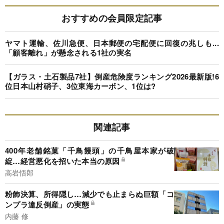
おすすめの会員限定記事
ヤマト運輸、佐川急便、日本郵便の宅配便に回復の兆しも...
「顧客離れ」が懸念される1社の実名
【ガラス・土石製品7社】倒産危険度ランキング2026最新版!6
位日本山村硝子、3位東海カーボン、1位は?
関連記事
400年老舗銘菓「千鳥饅頭」の千鳥屋本家が破
綻…経営悪化を招いた本当の原因
高岩悟郎
粉飾決算、所得隠し…減少でも止まらぬ巨額「コ
ンプラ違反倒産」の実態
内藤 修