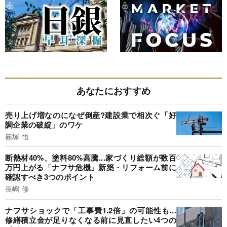
あなたにおすすめ
売り上げ増なのになぜ倒産?建設業で相次ぐ「好
調企業の破綻」のワケ
篠塚 悟
断熱材40%、塗料80%高騰...家づくり総額が数百
万円上がる「ナフサ危機」新築・リフォーム前に
確認すべき3つのポイント
長嶋 修
ナフサショックで「工事費1.2倍」の可能性も...
修繕積立金が足りなくなる前に見直したい4つの