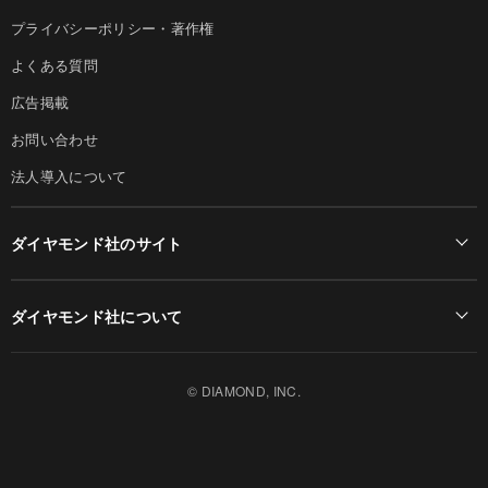
プライバシーポリシー・著作権
よくある質問
広告掲載
お問い合わせ
法人導入について
ダイヤモンド社のサイト
Diamond Online(English)
ダイヤモンド社について
週刊ダイヤモンド
ダイヤモンド社TOP
DIAMONDハーバード・ビジネス・レビュー
© DIAMOND, INC.
会社概要
ダイヤモンドZAi（デジタル版）
採用情報
書籍オンライン
お知らせ
ザイ・オンライン