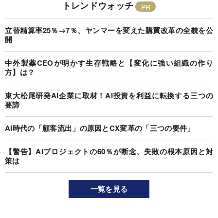
トレンドウォッチ
立替精算率25％→7％、ヤンマーを変えた購買改革の全貌を公
開
中外製薬CEOが明かす生存戦略と【変化に強い組織の作り
方】は？
東大松尾研発AI企業に取材！AI投資を利益に転換する三つの
要諦
AI時代の「顧客流出」の原因とCX変革の「三つの要件」
【警告】AIプロジェクトの60％が断念、失敗の根本原因と対
策は
一覧を見る