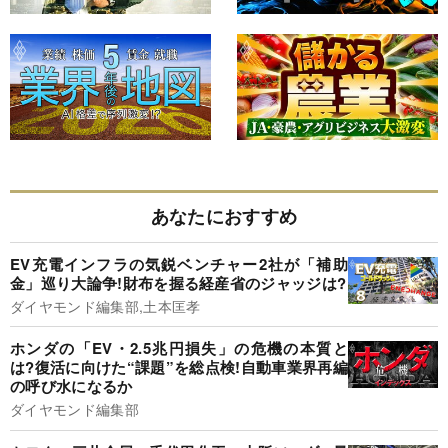
あなたにおすすめ
EV充電インフラの気鋭ベンチャー2社が「補助
金」巡り大論争!財布を握る経産省のジャッジは?
ダイヤモンド編集部,土本匡孝
ホンダの「EV・2.5兆円損失」の危機の本質と
は?復活に向けた“課題”を総点検!自動車業界再編
の呼び水になるか
ダイヤモンド編集部