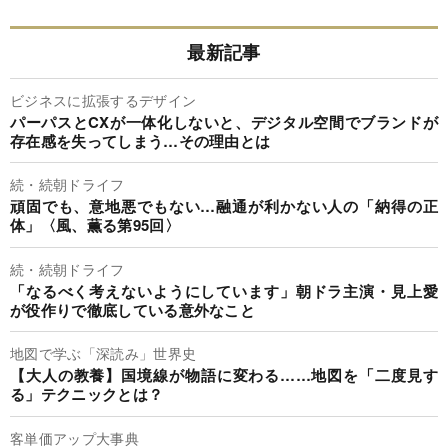
最新記事
ビジネスに拡張するデザイン
パーパスとCXが一体化しないと、デジタル空間でブランドが
存在感を失ってしまう…その理由とは
続・続朝ドライフ
頑固でも、意地悪でもない…融通が利かない人の「納得の正
体」〈風、薫る第95回〉
続・続朝ドライフ
「なるべく考えないようにしています」朝ドラ主演・見上愛
が役作りで徹底している意外なこと
地図で学ぶ「深読み」世界史
【大人の教養】国境線が物語に変わる……地図を「二度見す
る」テクニックとは？
客単価アップ大事典