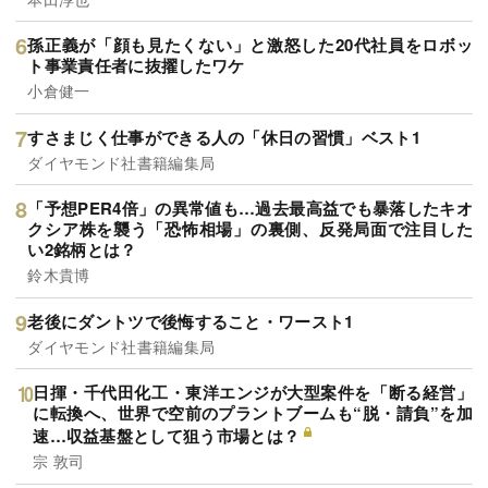
孫正義が「顔も見たくない」と激怒した20代社員をロボッ
ト事業責任者に抜擢したワケ
小倉健一
すさまじく仕事ができる人の「休日の習慣」ベスト1
ダイヤモンド社書籍編集局
「予想PER4倍」の異常値も…過去最高益でも暴落したキオ
クシア株を襲う「恐怖相場」の裏側、反発局面で注目した
い2銘柄とは？
鈴木貴博
老後にダントツで後悔すること・ワースト1
ダイヤモンド社書籍編集局
日揮・千代田化工・東洋エンジが大型案件を「断る経営」
に転換へ、世界で空前のプラントブームも“脱・請負”を加
速…収益基盤として狙う市場とは？
宗 敦司