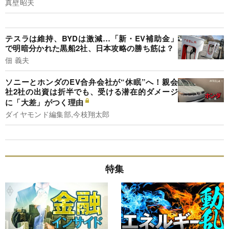
真壁昭夫
テスラは維持、BYDは激減…「新・EV補助金」
で明暗分かれた黒船2社、日本攻略の勝ち筋は？
佃 義夫
ソニーとホンダのEV合弁会社が“休眠”へ！親会
社2社の出資は折半でも、受ける潜在的ダメージ
に「大差」がつく理由
ダイヤモンド編集部,今枝翔太郎
特集