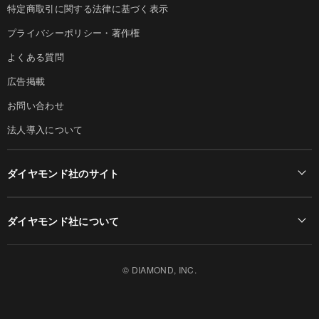
特定商取引に関する法律に基づく表示
プライバシーポリシー・著作権
よくある質問
広告掲載
お問い合わせ
法人導入について
ダイヤモンド社のサイト
Diamond Online(English)
ダイヤモンド社について
週刊ダイヤモンド
ダイヤモンド社TOP
DIAMONDハーバード・ビジネス・レビュー
© DIAMOND, INC.
会社概要
ダイヤモンドZAi（デジタル版）
採用情報
書籍オンライン