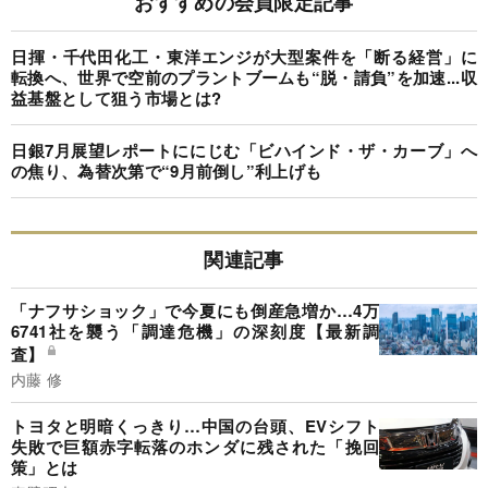
おすすめの会員限定記事
日揮・千代田化工・東洋エンジが大型案件を「断る経営」に
転換へ、世界で空前のプラントブームも“脱・請負”を加速...収
益基盤として狙う市場とは?
日銀7月展望レポートににじむ「ビハインド・ザ・カーブ」へ
の焦り、為替次第で“9月前倒し”利上げも
関連記事
「ナフサショック」で今夏にも倒産急増か…4万
6741社を襲う「調達危機」の深刻度【最新調
査】
内藤 修
トヨタと明暗くっきり…中国の台頭、EVシフト
失敗で巨額赤字転落のホンダに残された「挽回
策」とは