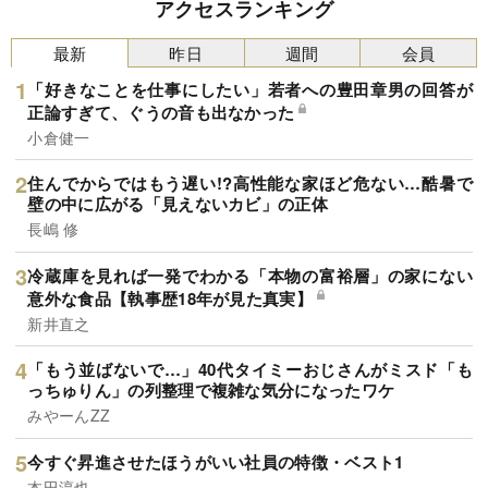
アクセスランキング
最新
昨日
週間
会員
「好きなことを仕事にしたい」若者への豊田章男の回答が
正論すぎて、ぐうの音も出なかった
小倉健一
住んでからではもう遅い!?高性能な家ほど危ない…酷暑で
壁の中に広がる「見えないカビ」の正体
長嶋 修
冷蔵庫を見れば一発でわかる「本物の富裕層」の家にない
意外な食品【執事歴18年が見た真実】
新井直之
「もう並ばないで…」40代タイミーおじさんがミスド「も
っちゅりん」の列整理で複雑な気分になったワケ
みやーんZZ
今すぐ昇進させたほうがいい社員の特徴・ベスト1
本田淳也