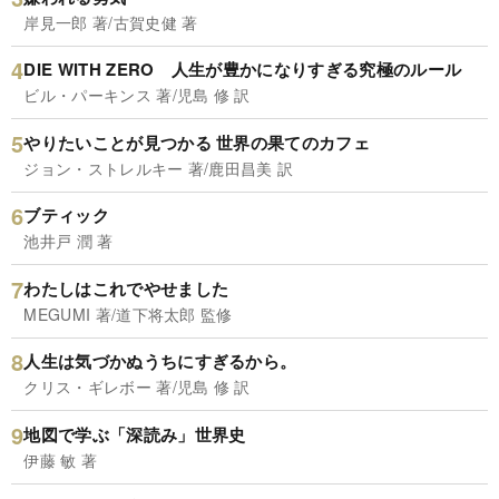
岸見一郎 著/古賀史健 著
DIE WITH ZERO 人生が豊かになりすぎる究極のルール
ビル・パーキンス 著/児島 修 訳
やりたいことが見つかる 世界の果てのカフェ
ジョン・ストレルキー 著/鹿田昌美 訳
ブティック
池井戸 潤 著
わたしはこれでやせました
MEGUMI 著/道下将太郎 監修
人生は気づかぬうちにすぎるから。
クリス・ギレボー 著/児島 修 訳
地図で学ぶ「深読み」世界史
伊藤 敏 著