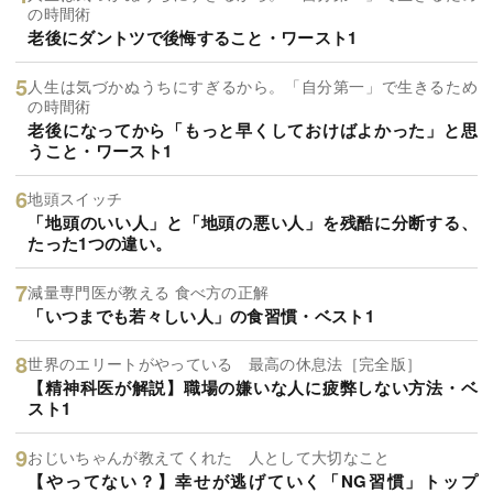
の時間術
老後にダントツで後悔すること・ワースト1
人生は気づかぬうちにすぎるから。「自分第一」で生きるため
の時間術
老後になってから「もっと早くしておけばよかった」と思
うこと・ワースト1
地頭スイッチ
「地頭のいい人」と「地頭の悪い人」を残酷に分断する、
たった1つの違い。
減量専門医が教える 食べ方の正解
「いつまでも若々しい人」の食習慣・ベスト1
世界のエリートがやっている 最高の休息法［完全版］
【精神科医が解説】職場の嫌いな人に疲弊しない方法・ベ
スト1
おじいちゃんが教えてくれた 人として大切なこと
【やってない？】幸せが逃げていく「NG習慣」トップ