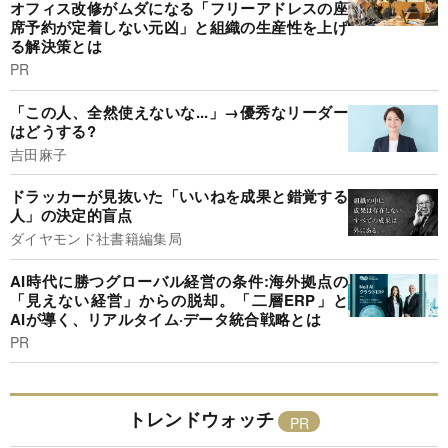
オフィス改修がムダになる「フリーアドレスの座
席予約が定着しない元凶」と組織の生産性を上げ
る解決策とは
PR
「この人、全然使えないな...」→優秀なリーダー
はどうする?
吉田麻子
ドラッカーが見抜いた「いいねを成果と錯覚する
人」の決定的盲点
ダイヤモンド社書籍編集局
AI時代に勝つグローバル経営の条件:海外拠点の
「見えない経営」からの脱却。「二層ERP」と
AIが導く、リアルタイム·データ統合戦略とは
PR
トレンドウォッチ