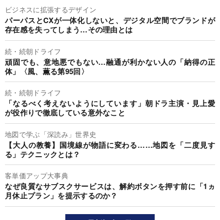
ビジネスに拡張するデザイン
パーパスとCXが一体化しないと、デジタル空間でブランドが
存在感を失ってしまう…その理由とは
続・続朝ドライフ
頑固でも、意地悪でもない…融通が利かない人の「納得の正
体」〈風、薫る第95回〉
続・続朝ドライフ
「なるべく考えないようにしています」朝ドラ主演・見上愛
が役作りで徹底している意外なこと
地図で学ぶ「深読み」世界史
【大人の教養】国境線が物語に変わる……地図を「二度見す
る」テクニックとは？
客単価アップ大事典
なぜ良質なサブスクサービスは、解約ボタンを押す前に「1ヵ
月休止プラン」を提示するのか？