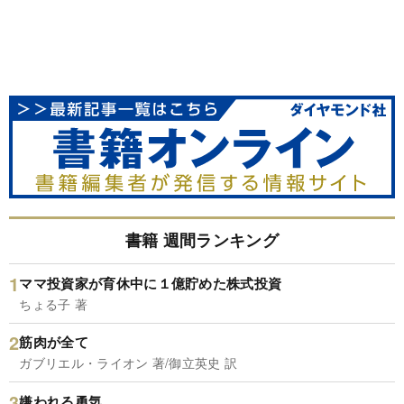
書籍 週間ランキング
ママ投資家が育休中に１億貯めた株式投資
ちょる子 著
筋肉が全て
ガブリエル・ライオン 著/御立英史 訳
嫌われる勇気