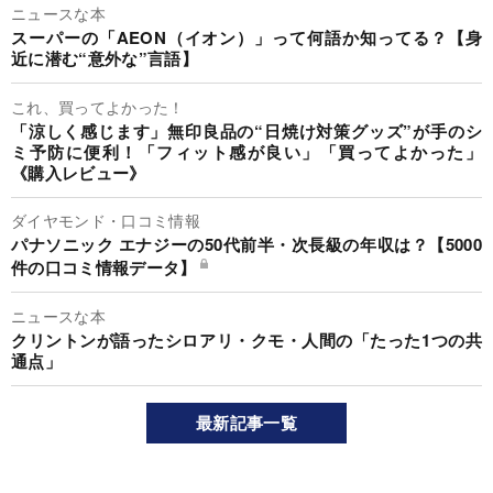
ニュースな本
スーパーの「AEON（イオン）」って何語か知ってる？【身
近に潜む“意外な”言語】
これ、買ってよかった！
「涼しく感じます」無印良品の“日焼け対策グッズ”が手のシ
ミ予防に便利！「フィット感が良い」「買ってよかった」
《購入レビュー》
ダイヤモンド・口コミ情報
パナソニック エナジーの50代前半・次長級の年収は？【5000
件の口コミ情報データ】
ニュースな本
クリントンが語ったシロアリ・クモ・人間の「たった1つの共
通点」
最新記事一覧