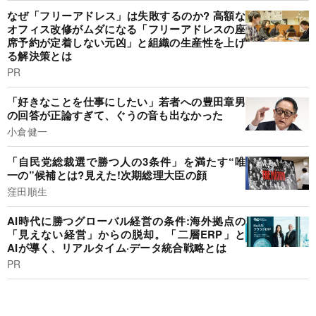
なぜ「フリーアドレス」は失敗するのか? 高額な
オフィス改修がムダになる「フリーアドレスの座
席予約が定着しない元凶」と組織の生産性を上げ
る解決策とは
PR
「好きなことを仕事にしたい」若者への豊田章男
の回答が正論すぎて、ぐうの音も出なかった
小倉健一
「自民党総裁選で勝つ人の3条件」を満たす“唯
一の”候補とは?見えた!次期総理大臣の顔
窪田順生
AI時代に勝つグローバル経営の条件:海外拠点の
「見えない経営」からの脱却。「二層ERP」と
AIが導く、リアルタイム·データ統合戦略とは
PR