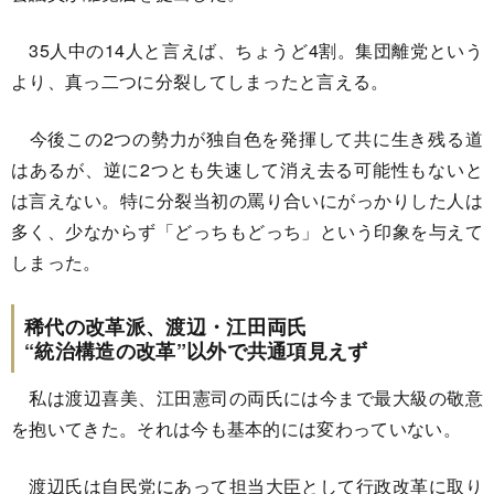
35人中の14人と言えば、ちょうど4割。集団離党という
より、真っ二つに分裂してしまったと言える。
今後この2つの勢力が独自色を発揮して共に生き残る道
はあるが、逆に2つとも失速して消え去る可能性もないと
は言えない。特に分裂当初の罵り合いにがっかりした人は
多く、少なからず「どっちもどっち」という印象を与えて
しまった。
稀代の改革派、渡辺・江田両氏
“統治構造の改革”以外で共通項見えず
私は渡辺喜美、江田憲司の両氏には今まで最大級の敬意
を抱いてきた。それは今も基本的には変わっていない。
渡辺氏は自民党にあって担当大臣として行政改革に取り