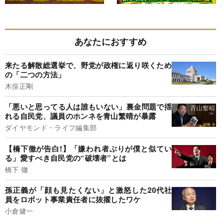
あなたにおすすめ
来たる解散総選挙で、野党が政権に返り咲くため
の「二つの方法」
木俣正剛
「悪いと思ってる人は誰もいない」裏金問題で揺
れる自民党、議員のホンネを青山繁晴が暴露
ダイヤモンド・ライフ編集部
【橋下徹が告白!】「嫌われ者ぶりが僕と似てい
る」愛すべき自民党の“破壊者”とは
橋下 徹
孫正義が「顔も見たくない」と激怒した20代社
員をロボット事業責任者に抜擢したワケ
小倉健一