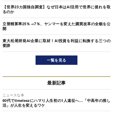
【世界23カ国独自調査】なぜ日本はAI活用で世界に後れを取
るのか
立替精算率25％→7％、ヤンマーを変えた購買改革の全貌を公
開
東大松尾研発AI企業に取材！AI投資を利益に転換する三つの
要諦
一覧を見る
最新記事
ニュースな本
60代でtimeleszにハマり人生初の1人遠征へ…「中高年の推し
活」が人生を変えるワケ