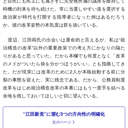
と自民にも民主にも属さずに完全無所属の議席を維持して
時機の到来を待ち続けた。常に当選しやすい道を選択する
政治家が時代を打開する指導者になった例はあるだろう
か。彼の改革姿勢の本気度は群を抜いている。
渡辺、江田両氏の出会いは運命的と言えるが、私は“統
治構造の改革”以外の重要政策での考え方にかなりの隔た
りがあると思っていた。だから本欄でも何度となく「改革
のメドがついたら袂を分かつほうがいい」とも指摘してき
た。だが現実には改革のために2人が本格始動する前に分
裂の事態を迎えた。実に残念である。だから、公務員制度
改革をはじめ統治構造改革の本番にはもう一度手を結べる
余地を残しておいてほしいと切に望んでいる。
“江田新党”に望む3つの方向性の明確化
次のページ