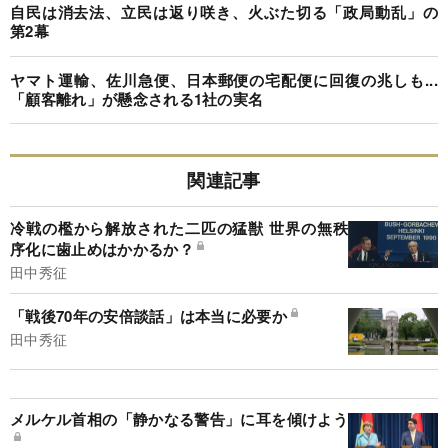
自民は消去法、立民は返り咲き、火ぶた切る「政局動乱」の
第2幕
ヤマト運輸、佐川急便、日本郵便の宅配便に回復の兆しも...
「顧客離れ」が懸念される1社の実名
関連記事
冷戦の檻から解放された二匹の猛獣 世界の無秩
序化に歯止めはかかるか？
田中秀征
「戦後70年の安倍談話」は本当に必要か
田中秀征
メルケル首相の「静かなる警告」に耳を傾けよう