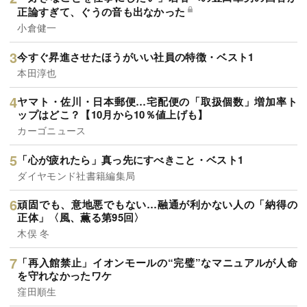
正論すぎて、ぐうの音も出なかった
小倉健一
今すぐ昇進させたほうがいい社員の特徴・ベスト1
本田淳也
ヤマト・佐川・日本郵便…宅配便の「取扱個数」増加率ト
ップはどこ？【10月から10％値上げも】
カーゴニュース
「心が疲れたら」真っ先にすべきこと・ベスト1
ダイヤモンド社書籍編集局
頑固でも、意地悪でもない…融通が利かない人の「納得の
正体」〈風、薫る第95回〉
木俣 冬
「再入館禁止」イオンモールの“完璧”なマニュアルが人命
を守れなかったワケ
窪田順生