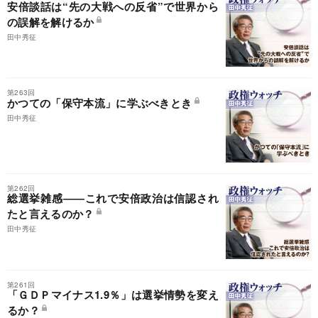
安倍談話は“先の大戦への反省”で世界から
の誤解を解けるか
田中秀征
第263回
かつての「保守本流」に学ぶべきとき
田中秀征
第262回
総選挙雑感――これで安倍政治は信認され
たと言えるのか？
田中秀征
第261回
「ＧＤＰマイナス1.9％」は選挙情勢を変え
るか？