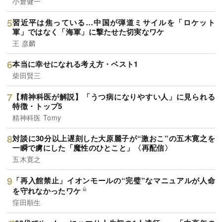
小倉健一
習近平は焦っている…中国が弾道ミサイルを「ロケット
軍」ではなく「海軍」に撃たせた切実なワケ
王 彦麟
本当に幸せになれる考え方・ベスト1
柴田賢三
【精神科医が解説】「うつ病になりやすい人」に見られる
特徴・トップ5
精神科医 Tomy
対談に30分以上遅刻した大原麗子が“激おこ”の五木寛之を
一瞬で虜にした「魔性のひとこと」〈再配信〉
五木寛之
「再入館禁止」イオンモールの“完璧”なマニュアルが人命
を守れなかったワケ
窪田順生