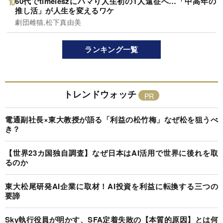
60代でtimeleszにハマり人生初の1人遠征へ…「中高年の
推し活」が人生を変えるワケ
劇団雌猫,松下真由美
ランキング一覧
トレンドウォッチ
電通副社長×東大教授が語る「利益の松竹梅」なぜ松を狙うべ
き？
【世界23カ国独自調査】なぜ日本はAI活用で世界に後れを取
るのか
東大松尾研発AI企業に取材！AI投資を利益に転換する三つの
要諦
Sky執行役員が明かす、SFA定着失敗の【本質的原因】とは何