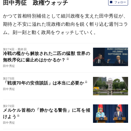
田中秀征 政権ウォッチ
フォロー
かつて首相特別補佐として細川政権を支えた田中秀征が、
期待と不安に溢れた現政権の動向を鋭く斬り込む週刊コラ
ム。刻一刻と動く政局をウォッチしていく。
第274回・最終回
冷戦の檻から解放された二匹の猛獣 世界の
無秩序化に歯止めはかかるか？
田中秀征
第273回
「戦後70年の安倍談話」は本当に必要か
田中秀征
第272回
メルケル首相の「静かなる警告」に耳を傾
けよう
田中秀征