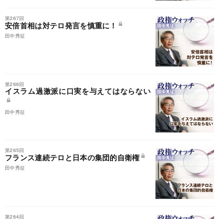
第267回
安倍首相は対テロ発言を慎重に！
田中秀征
第266回
イスラム過激派に口実を与えてはならない
田中秀征
第265回
フランス連続テロと日本の集団的自衛権
田中秀征
第264回