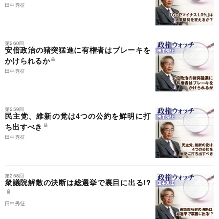
田中秀征
第260回
安倍政治の猪突猛進に有権者はブレーキを
かけられるか
田中秀征
第259回
民主党、維新の党は4つの公約を鮮明に打
ち出すべき
田中秀征
第258回
衆議院解散の決断は総選挙で裏目に出る!?
田中秀征