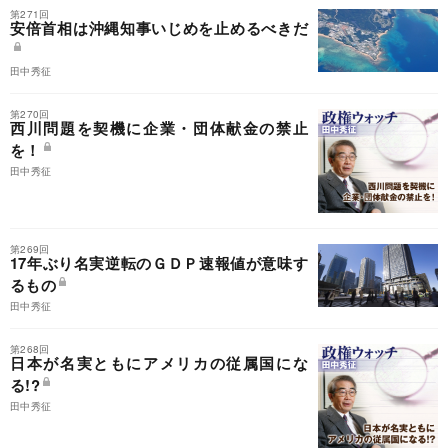
第271回
安倍首相は沖縄知事いじめを止めるべきだ
田中秀征
第270回
西川問題を契機に企業・団体献金の禁止
を！
田中秀征
第269回
17年ぶり名実逆転のＧＤＰ速報値が意味す
るもの
田中秀征
第268回
日本が名実ともにアメリカの従属国にな
る!?
田中秀征