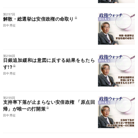
第257回
解散・総選挙は安倍政権の命取り
田中秀征
第256回
日銀追加緩和は意図に反する結果をもたら
す!?
田中秀征
第255回
支持率下落が止まらない安倍政権 「原点回
帰」が唯一の打開策
田中秀征