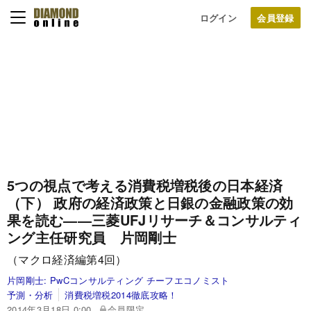
ログイン
5つの視点で考える消費税増税後の日本経済
（下）
政府の経済政策と日銀の金融政策の効
果を読む
――三菱UFJリサーチ＆コンサルティ
ング主任研究員 片岡剛士
（マクロ経済編第4回）
片岡剛士:
PwCコンサルティング チーフエコノミスト
予測・分析
消費税増税2014徹底攻略！
2014年3月18日 0:00
会員限定