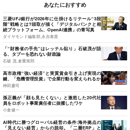
あなたにおすすめ
三菱UFJ銀行が2026年に仕掛けるリテール“3段
階”戦略とは?頭取が描く「デジタルバンクと相
続プラットフォーム、OpenAI連携」の青写真
ダイヤモンド編集部,永吉泰貴
「“財務省の手先”はレッテル貼り」石破茂が語
る、タブーを恐れない財政論
石破 茂,倉重篤郎
高市政権“強い経済”と実質賃金引き上げ実現の
鍵、「危機管理投資」で企業行動を変えられるか
神田慶司
孫正義が「顔も見たくない」と激怒した20代社
員をロボット事業責任者に抜擢したワケ
小倉健一
AI時代に勝つグローバル経営の条件:海外拠点の
「見えない経営」からの脱却。「二層ERP」と