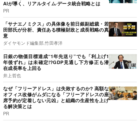
AIが導く、リアルタイム·データ統合戦略とは
PR
「サナエノミクス」の具体像を前日銀副総裁・若
田部氏が分析、責任ある積極財政と成長戦略の真
意
ダイヤモンド編集部,竹田孝洋
日銀の物価目標達成“1年先送り”でも「利上げ1
年後ずれ」は未確定!?︎GDP見通し下方修正も潜
在成長率を上回る
井上哲也
なぜ「フリーアドレス」は失敗するのか? 高額な
オフィス改修がムダになる「フリーアドレスの座
席予約が定着しない元凶」と組織の生産性を上げ
る解決策とは
PR