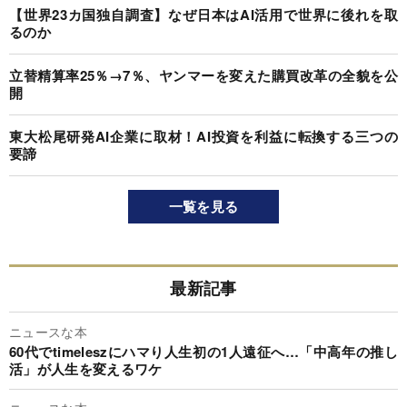
【世界23カ国独自調査】なぜ日本はAI活用で世界に後れを取
るのか
立替精算率25％→7％、ヤンマーを変えた購買改革の全貌を公
開
東大松尾研発AI企業に取材！AI投資を利益に転換する三つの
要諦
一覧を見る
最新記事
ニュースな本
60代でtimeleszにハマり人生初の1人遠征へ…「中高年の推し
活」が人生を変えるワケ