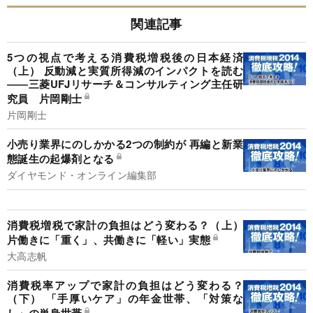
関連記事
5つの視点で考える消費税増税後の日本経済
（上） 反動減と実質所得減のインパクトを読む
――三菱UFJリサーチ＆コンサルティング主任研
究員 片岡剛士
片岡剛士
小売り業界にのしかかる2つの制約が 再編と新業
態誕生の起爆剤となる
ダイヤモンド・オンライン編集部
消費税増税で家計の負担はどう変わる？（上）
片働きに「重く」、共働きに「軽い」実態
大高志帆
消費税率アップで家計の負担はどう変わる？
（下） 「手厚いケア」の年金世帯、「対策な