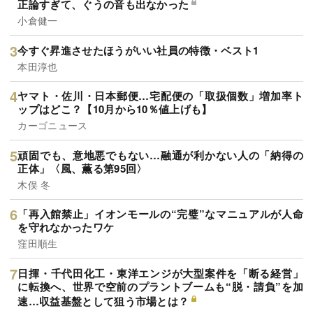
正論すぎて、ぐうの音も出なかった
小倉健一
今すぐ昇進させたほうがいい社員の特徴・ベスト1
本田淳也
ヤマト・佐川・日本郵便…宅配便の「取扱個数」増加率ト
ップはどこ？【10月から10％値上げも】
カーゴニュース
頑固でも、意地悪でもない…融通が利かない人の「納得の
正体」〈風、薫る第95回〉
木俣 冬
「再入館禁止」イオンモールの“完璧”なマニュアルが人命
を守れなかったワケ
窪田順生
日揮・千代田化工・東洋エンジが大型案件を「断る経営」
に転換へ、世界で空前のプラントブームも“脱・請負”を加
速…収益基盤として狙う市場とは？