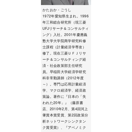
かたおか・ごうし
1972年愛知県生まれ。1996
年三和総合研究所（現三菱
UFJリサーチ＆コンサルティ
ング）入社。2001年慶應義
塾大学大学院商学研究科修
士課程（計量経済学専攻）
修了。現在三菱ＵＦＪリサ
ーチ＆コンサルティング経
済・社会政策部主任研究
員。早稲田大学経済学研究
科非常勤講師（2012年度
～）。専門は応用計量経済
学、マクロ経済学、経済政
策論。著作に『日本の「失
われた20年」』（藤原書
店、2010年2月、第4回河上
肇賞本賞受賞、第2回政策分
析ネットワークシンクタン
ク賞受賞）、『アベノミク