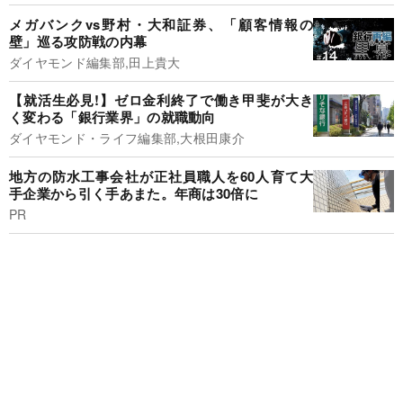
メガバンクvs野村・大和証券、「顧客情報の
壁」巡る攻防戦の内幕
ダイヤモンド編集部,田上貴大
【就活生必見!】ゼロ金利終了で働き甲斐が大き
く変わる「銀行業界」の就職動向
ダイヤモンド・ライフ編集部,大根田康介
地方の防水工事会社が正社員職人を60人育て大
手企業から引く手あまた。年商は30倍に
PR