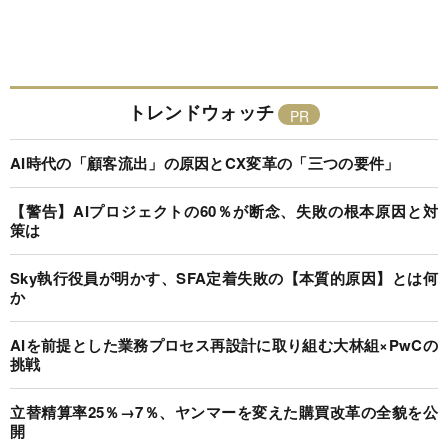
トレンドウォッチ
AI時代の「顧客流出」の原因とCX変革の「三つの要件」
【警告】AIプロジェクトの60％が断念、失敗の根本原因と対
策は
Sky執行役員が明かす、SFA定着失敗の【本質的原因】とは何
か
AIを前提とした業務プロセス再設計に取り組む大林組×PwCの
挑戦
立替精算率25％→7％、ヤンマーを変えた購買改革の全貌を公
開