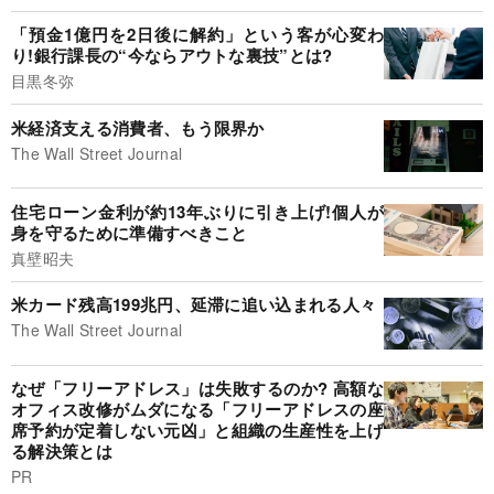
「預金1億円を2日後に解約」という客が心変わ
り!銀行課長の“今ならアウトな裏技”とは?
目黒冬弥
米経済支える消費者、もう限界か
The Wall Street Journal
住宅ローン金利が約13年ぶりに引き上げ!個人が
身を守るために準備すべきこと
真壁昭夫
米カード残高199兆円、延滞に追い込まれる人々
The Wall Street Journal
なぜ「フリーアドレス」は失敗するのか? 高額な
オフィス改修がムダになる「フリーアドレスの座
席予約が定着しない元凶」と組織の生産性を上げ
る解決策とは
PR