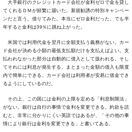
大手銀行のクレジットカード会社が金利ゼロで金を貸し
てくれるＤＭが頻繁に届いた。新規勧誘の特別キャンペー
ンだと言う。借りてみた。本当にゼロ金利だった。でも半
年すると金利は39％に跳ね上がった。
米国では利用代金を翌月に全額支払う義務がない。カー
ド会社が決める小額の最低支払額だけを支払えばよい。支
払われなかった部分は自動的に借入として扱われる。そし
てそれには利息が発生する。まとまった金額の借入も限度
内で簡単にできる。カード会社は利用者が安易に借金でき
るようにしているのだ。
その上、この国には金利の上限を定める「利息制限法」
がない。銀行は自行の事情で金利を変更できる。約款を読
むと、非常に分かりにくい英語ではあるが、「その他の事
情により銀行は金利を変更できる」と書いてある。