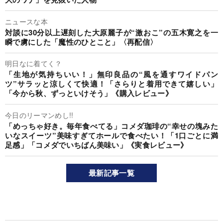
ニュースな本
対談に30分以上遅刻した大原麗子が“激おこ”の五木寛之を一
瞬で虜にした「魔性のひとこと」〈再配信〉
明日なに着てく？
「生地が気持ちいい！」無印良品の“風を通すワイドパン
ツ”サラッと涼しくて快適！「さらりと着用できて嬉しい」
「今から秋、ずっといけそう」《購入レビュー》
今日のリーマンめし!!
「めっちゃ好き。毎年食べてる」コメダ珈琲の“幸せの塊みた
いなスイーツ”美味すぎてホールで食べたい！「1口ごとに満
足感」「コメダでいちばん美味い」《実食レビュー》
最新記事一覧