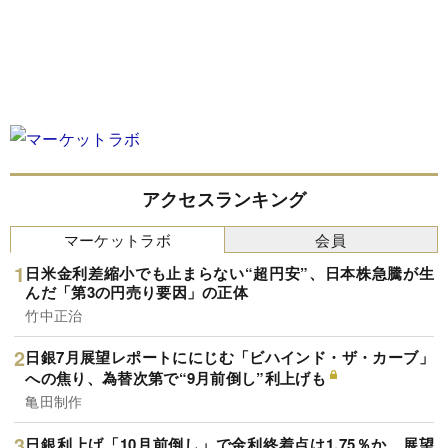
アクセスランキング
マーケットラボ
会員
日米金利差縮小でも止まらない“超円安”、日本株急騰が生
んだ「第3の円売り要因」の正体
竹中正治
日銀7月展望レポートににじむ「ビハインド・ザ・カーブ」
への焦り、為替次第で“9月前倒し”利上げも
亀田制作
日銀利上げ「10月前倒し」で金利終着点は1.75％か、展望