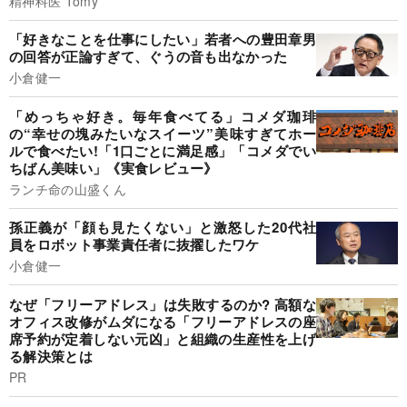
精神科医 Tomy
「好きなことを仕事にしたい」若者への豊田章男
の回答が正論すぎて、ぐうの音も出なかった
小倉健一
「めっちゃ好き。毎年食べてる」コメダ珈琲
の“幸せの塊みたいなスイーツ”美味すぎてホー
ルで食べたい!「1口ごとに満足感」「コメダでい
ちばん美味い」《実食レビュー》
ランチ命の山盛くん
孫正義が「顔も見たくない」と激怒した20代社
員をロボット事業責任者に抜擢したワケ
小倉健一
なぜ「フリーアドレス」は失敗するのか? 高額な
オフィス改修がムダになる「フリーアドレスの座
席予約が定着しない元凶」と組織の生産性を上げ
る解決策とは
PR