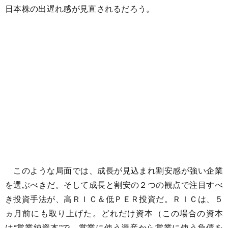
日本株の出遅れ感が見直されるだろう。
このような局面では、成長が見込まれ割安感が強い企業
を選ぶべきだ。そして成長と割安の２つの観点で注目すべ
き投資手法が、高ＲＩＣ＆低ＰＥＲ投資だ。ＲＩＣは、５
ヵ月前にも取り上げた。どれだけ資本（この場合の資本
は“営業純資本”で、営業に使う資産から営業に使う負債を