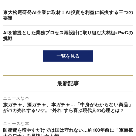
東大松尾研発AI企業に取材！AI投資を利益に転換する三つの
要諦
AIを前提とした業務プロセス再設計に取り組む大林組×PwCの
挑戦
一覧を見る
最新記事
ニュースな本
旅ガチャ、酒ガチャ、本ガチャ…「中身がわからない商品」
がバカ売れするワケ。“外れ”すら喜ぶ現代人の心理とは？
ニュースな本
防衛費を増やすだけでは国は守れない…約100年前に「軍備拡
大のワナ」を見抜いた人物