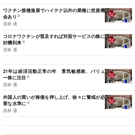
ワクチン接種進展でハイテク以外の業種に投資機
会あり
居林 通
コロナワクチンが普及すれば対面サービスの株に
好機到来
居林 通
21年は経済活動正常の年 景気敏感株、バリュ
ー株に注目
居林 通
外国人の買いが株価を押し上げ、徐々に警戒が必
要な水準に
居林 通