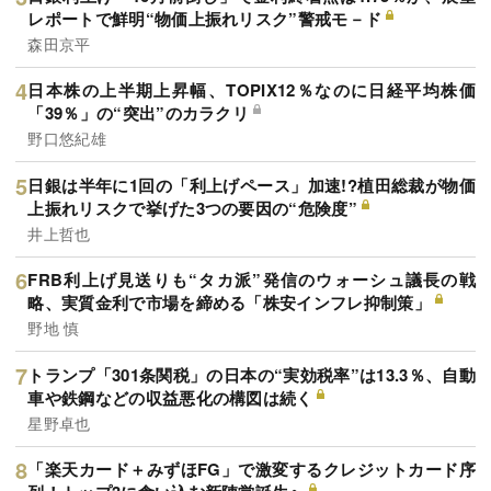
レポートで鮮明“物価上振れリスク”警戒モ－ド
森田京平
日本株の上半期上昇幅、TOPIX12％なのに日経平均株価
「39％」の“突出”のカラクリ
野口悠紀雄
日銀は半年に1回の「利上げペース」加速!?植田総裁が物価
上振れリスクで挙げた3つの要因の“危険度”
井上哲也
FRB利上げ見送りも“タカ派”発信のウォーシュ議長の戦
略、実質金利で市場を締める「株安インフレ抑制策」
野地 慎
トランプ「301条関税」の日本の“実効税率”は13.3％、自動
車や鉄鋼などの収益悪化の構図は続く
星野卓也
「楽天カード＋みずほFG」で激変するクレジットカード序