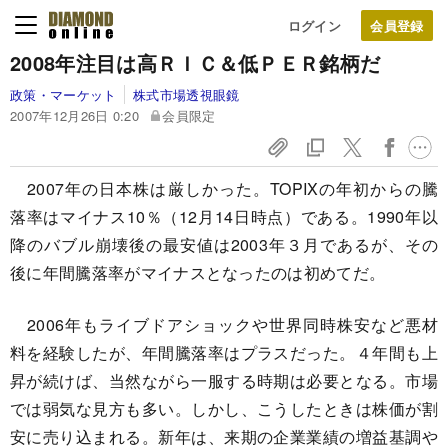
ログイン
2008年注目は高ＲＩＣ＆低ＰＥＲ銘柄だ
政策・マーケット
株式市場透視眼鏡
2007年12月26日 0:20
会員限定
2007年の日本株は厳しかった。TOPIXの年初からの騰
落率はマイナス10％（12月14日時点）である。1990年以
降のバブル崩壊後の最安値は2003年３月であるが、その
後に年間騰落率がマイナスとなったのは初めてだ。
2006年もライブドアショックや世界同時株安など悪材
料を経験したが、年間騰落率はプラスだった。４年間も上
昇が続けば、当然ながら一服する時期は必要となる。市場
では弱気な見方も多い。しかし、こうしたときは株価が割
安に売り込まれる。新年は、来期の企業業績の増益基調や