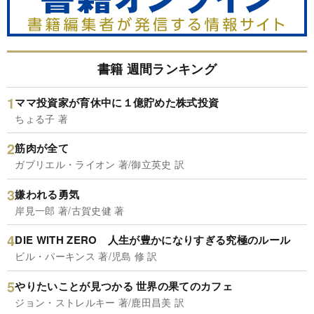
書籍 週間ランキング
ママ投資家が育休中に１億貯めた株式投資
ちょる子 著
筋肉が全て
ガブリエル・ライオン 著/御立英史 訳
嫌われる勇気
岸見一郎 著/古賀史健 著
DIE WITH ZERO 人生が豊かになりすぎる究極のルール
ビル・パーキンス 著/児島 修 訳
やりたいことが見つかる 世界の果てのカフェ
ジョン・ストレルキー 著/鹿田昌美 訳