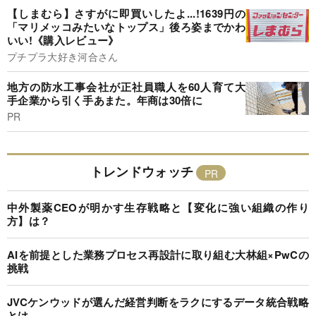
【しまむら】さすがに即買いしたよ...!1639円の
「マリメッコみたいなトップス」後ろ姿までかわ
いい!《購入レビュー》
プチプラ大好き河合さん
地方の防水工事会社が正社員職人を60人育て大
手企業から引く手あまた。年商は30倍に
PR
トレンドウォッチ
中外製薬CEOが明かす生存戦略と【変化に強い組織の作り
方】は？
AIを前提とした業務プロセス再設計に取り組む大林組×PwCの
挑戦
JVCケンウッドが選んだ経営判断をラクにするデータ統合戦略
とは