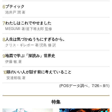
ブティック
池井戸 潤 著
わたしはこれでやせました
MEGUMI 著/道下将太郎 監修
人生は気づかぬうちにすぎるから。
クリス・ギレボー 著/児島 修 訳
地図で学ぶ「深読み」世界史
伊藤 敏 著
頭のいい人が話す前に考えていること
安達裕哉 著
(POSデータ調べ、7/26～8/1)
特集