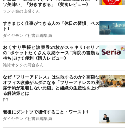
ソ美味い」「好きすぎる」《実食レビュー》
ランチ命の山盛くん
すさまじく仕事ができる人の「休日の習慣」ベス
ト1
ダイヤモンド社書籍編集局
おくすり手帳と診察券24枚がスッキリ!セリア
の“ポケットたくさん収納ケース”病院の書類も
持ち歩けて便利《購入レビュー》
雑貨オタクの河合さん
なぜ「フリーアドレス」は失敗するのか? 高額な
オフィス改修がムダになる「フリーアドレスの座
席予約が定着しない元凶」と組織の生産性を上げ
る解決策とは
PR
老後にダントツで後悔すること・ワースト1
ダイヤモンド社書籍編集局