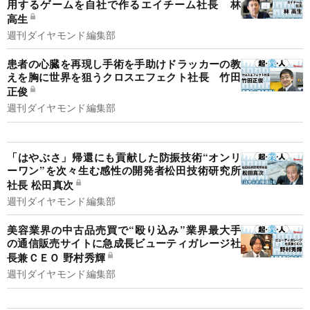
用するゲームを自社で作るエイチーム社長 林
高生
週刊ダイヤモンド編集部
患者の心臓を再現し手術を手助けドラッカーの教
えを胸に世界を狙うクロスエフェクト社長 竹田
正俊
週刊ダイヤモンド編集部
「はやぶさ」帰還にも貢献した防振技術“オンリ
ーワン”を次々生む感性の開発者松田技術研究所
社長 松田真次
週刊ダイヤモンド編集部
美容業界の中古品売買で“殴り込み”業界最大手
の通信販売サイトに急成長ビューティガレージ社
長兼ＣＥＯ 野村秀輝
週刊ダイヤモンド編集部