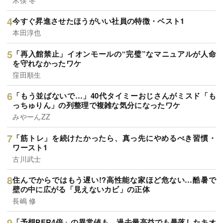
今すぐ昇進させたほうがいい社員の特徴・ベスト1
本田淳也
「再入館禁止」イオンモールの“完璧”なマニュアルが人命
を守れなかったワケ
窪田順生
「もう並ばないで…」40代タイミーおじさんがミスド「も
っちゅりん」の列整理で複雑な気分になったワケ
みやーんZZ
「筋トレ」を続けたかったら、真っ先にやめるべき習慣・
ワースト1
古川武士
住んでからではもう遅い!?高性能な家ほど危ない…酷暑で
壁の中に広がる「見えないカビ」の正体
長嶋 修
「予想PER4倍」の異常値も…過去最高益でも暴落したキオ