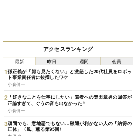
アクセスランキング
最新
昨日
週間
会員
孫正義が「顔も見たくない」と激怒した20代社員をロボッ
ト事業責任者に抜擢したワケ
小倉健一
「好きなことを仕事にしたい」若者への豊田章男の回答が
正論すぎて、ぐうの音も出なかった
小倉健一
頑固でも、意地悪でもない…融通が利かない人の「納得の
正体」〈風、薫る第95回〉
木俣 冬