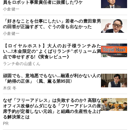
員をロボット事業責任者に抜擢したワケ
小倉健一
「好きなことを仕事にしたい」若者への豊田章男
の回答が正論すぎて、ぐうの音も出なかった
小倉健一
【ロイヤルホスト】大人のお子様ランチみた
い...!木金限定の“よくばりランチ”ボリューム満
点で幸せすぎる!《実食レビュー》
ランチ命の山盛くん
頑固でも、意地悪でもない...融通が利かない人の
「納得の正体」〈風、薫る第95回〉
木俣 冬
なぜ「フリーアドレス」は失敗するのか? 高額な
オフィス改修がムダになる「フリーアドレスの座
席予約が定着しない元凶」と組織の生産性を上げ
る解決策とは
PR