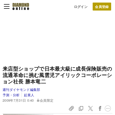
ログイン
来店型ショップで日本最大級に成長
保険販売の
流通革命に挑む風雲児
アイリックコーポレーシ
ョン社長 勝本竜二
週刊ダイヤモンド編集部
予測・分析
起業人
2009年7月31日 0:40
会員限定