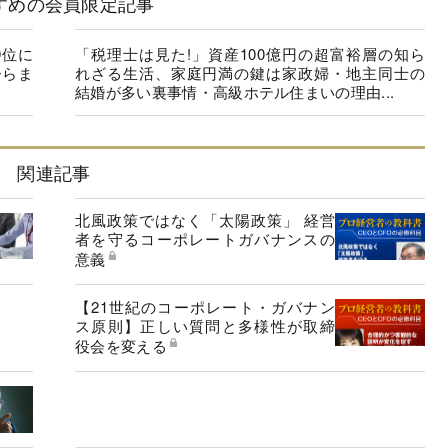
すめの会員限定記事
9位に
「税理士は見た!」資産100億円の超富裕層の知ら
ひらま
れざる生活、家庭円満の鍵は家政婦・地主同士の
結婚が多い裏事情・高級ホテル住まいの理由...
関連記事
北風政策ではなく「太陽政策」 経営
者を守るコーポレートガバナンスの
意義
【21世紀のコーポレート・ガバナン
ス原則】正しい質問と多様性が取締
役会を変える