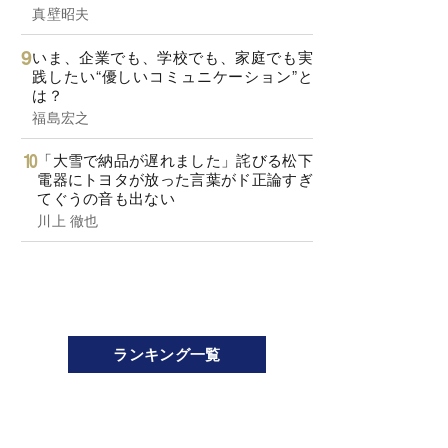
真壁昭夫
いま、企業でも、学校でも、家庭でも実
践したい“優しいコミュニケーション”と
は？
福島宏之
「大雪で納品が遅れました」詫びる松下
電器にトヨタが放った言葉がド正論すぎ
てぐうの音も出ない
川上 徹也
ランキング一覧