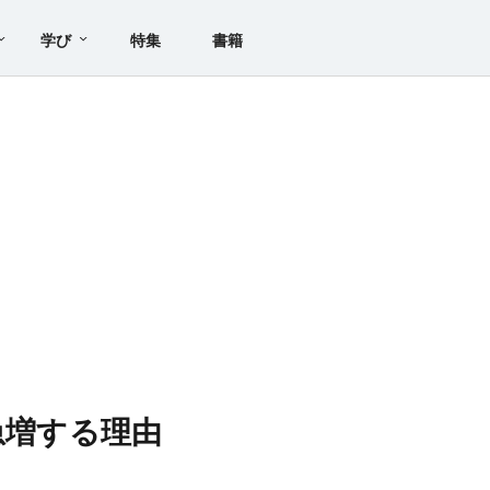
学び
特集
書籍
急増する理由