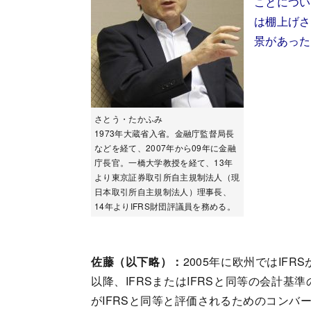
ことについ
は棚上げさ
景があった
さとう・たかふみ
1973年大蔵省入省。金融庁監督局長
などを経て、2007年から09年に金融
庁長官。一橋大学教授を経て、13年
より東京証券取引所自主規制法人（現
日本取引所自主規制法人）理事長、
14年よりIFRS財団評議員を務める。
佐藤（以下略）：
2005年に欧州ではIF
以降、IFRSまたはIFRSと同等の会計
がIFRSと同等と評価されるためのコンバ