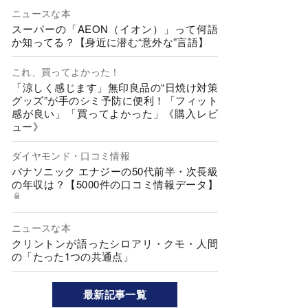
ニュースな本
スーパーの「AEON（イオン）」って何語
か知ってる？【身近に潜む“意外な”言語】
これ、買ってよかった！
「涼しく感じます」無印良品の“日焼け対策
グッズ”が手のシミ予防に便利！「フィット
感が良い」「買ってよかった」《購入レビ
ュー》
ダイヤモンド・口コミ情報
パナソニック エナジーの50代前半・次長級
の年収は？【5000件の口コミ情報データ】
ニュースな本
クリントンが語ったシロアリ・クモ・人間
の「たった1つの共通点」
最新記事一覧