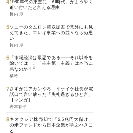
1980年代の東芝に「AI時代」がようやく
追い付いたと言える理由
長内 厚
ソニーのタムロン買収提案で意外にも見
えてきた、エレキ事業への並々ならぬ思
い
長内 厚
「市場経済は最悪である――それ以外を
除いては」。「株主第一主義」は本当に
悪なのか？
橘玲
さすがにアカンやろ…イケイケ社長が電
話口で言い放った「失礼過ぎるひと言」
【マンガ】
岩本有平
キオクシア株売却で「2.5兆円大儲け」
の米ファンドから日本企業が学ぶべきこ
と