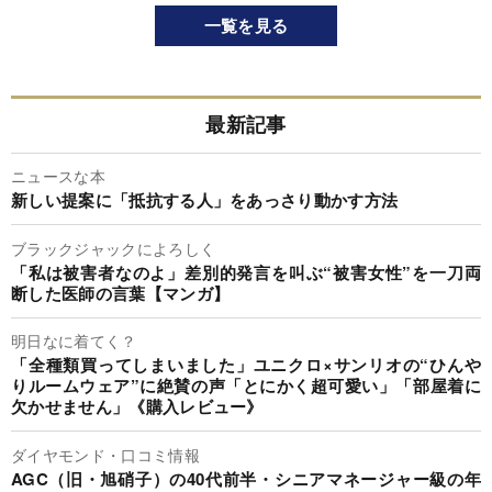
一覧を見る
最新記事
ニュースな本
新しい提案に「抵抗する人」をあっさり動かす方法
ブラックジャックによろしく
「私は被害者なのよ」差別的発言を叫ぶ“被害女性”を一刀両
断した医師の言葉【マンガ】
明日なに着てく？
「全種類買ってしまいました」ユニクロ×サンリオの“ひんや
りルームウェア”に絶賛の声「とにかく超可愛い」「部屋着に
欠かせません」《購入レビュー》
ダイヤモンド・口コミ情報
AGC（旧・旭硝子）の40代前半・シニアマネージャー級の年