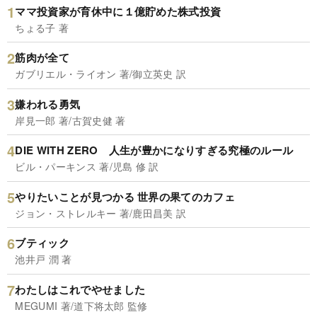
ママ投資家が育休中に１億貯めた株式投資
ちょる子 著
筋肉が全て
ガブリエル・ライオン 著/御立英史 訳
嫌われる勇気
岸見一郎 著/古賀史健 著
DIE WITH ZERO 人生が豊かになりすぎる究極のルール
ビル・パーキンス 著/児島 修 訳
やりたいことが見つかる 世界の果てのカフェ
ジョン・ストレルキー 著/鹿田昌美 訳
ブティック
池井戸 潤 著
わたしはこれでやせました
MEGUMI 著/道下将太郎 監修