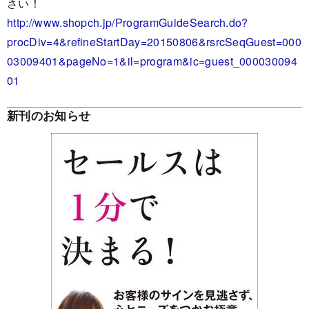
さい！
http://www.shopch.jp/ProgramGuideSearch.do?
procDiv=4&refineStartDay=20150806&rsrcSeqGuest=000
03009401&pageNo=1&il=program&ic=guest_000030094
01
新刊のお知らせ