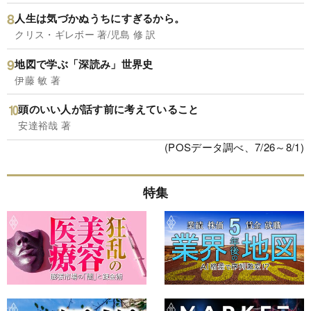
人生は気づかぬうちにすぎるから。
クリス・ギレボー 著/児島 修 訳
地図で学ぶ「深読み」世界史
伊藤 敏 著
頭のいい人が話す前に考えていること
安達裕哉 著
(POSデータ調べ、7/26～8/1)
特集