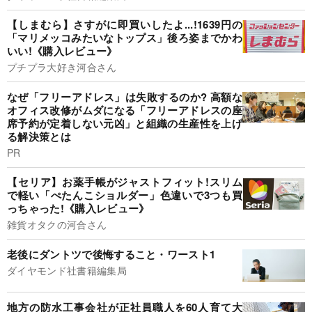
【しまむら】さすがに即買いしたよ...!1639円の
「マリメッコみたいなトップス」後ろ姿までかわ
いい!《購入レビュー》
プチプラ大好き河合さん
なぜ「フリーアドレス」は失敗するのか? 高額な
オフィス改修がムダになる「フリーアドレスの座
席予約が定着しない元凶」と組織の生産性を上げ
る解決策とは
PR
【セリア】お薬手帳がジャストフィット!スリム
で軽い「ぺたんこショルダー」色違いで3つも買
っちゃった!《購入レビュー》
雑貨オタクの河合さん
老後にダントツで後悔すること・ワースト1
ダイヤモンド社書籍編集局
地方の防水工事会社が正社員職人を60人育て大