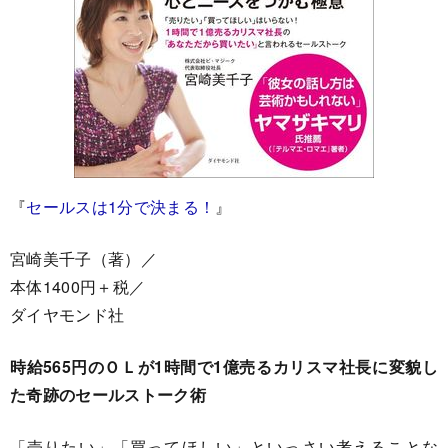
『
セールスは1分で決まる！
』
宮崎美千子（著）／
本体1400円＋税／
ダイヤモンド社
時給565円のＯＬが1時間で1億売るカリスマ社長に変貌し
た奇跡のセールストーク術
「売りたい」「買ってほしい」といっさい考えることな