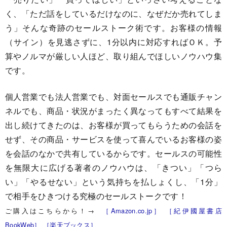
く、「ただ話をしているだけなのに、なぜだか売れてしま
う」そんな奇跡のセールストーク術です。お客様の情報
（サイン）を見逃さずに、1分以内に対応すればＯＫ。予
算やノルマが厳しい人ほど、取り組んでほしいノウハウ集
です。
個人営業でも法人営業でも、対面セールスでも通販チャン
ネルでも、商品・状況がまったく異なってもすべて結果を
出し続けてきたのは、お客様が買ってもらうための会話を
せず、その商品・サービスを使って喜んでいるお客様の姿
を会話のなかで共有しているからです。セールスの可能性
を無限大に広げる著者のノウハウは、「きつい」「つら
い」「やるせない」という気持ちを払しょくし、「1分」
で相手をひきつける究極のセールストークです！
ご購入はこちらから！→
［Amazon.co.jp］
［紀伊國屋書店
BookWeb］
［楽天ブックス］