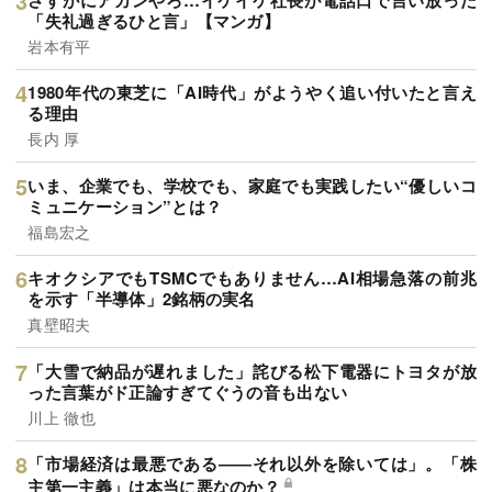
「失礼過ぎるひと言」【マンガ】
岩本有平
1980年代の東芝に「AI時代」がようやく追い付いたと言え
る理由
長内 厚
いま、企業でも、学校でも、家庭でも実践したい“優しいコ
ミュニケーション”とは？
福島宏之
キオクシアでもTSMCでもありません…AI相場急落の前兆
を示す「半導体」2銘柄の実名
真壁昭夫
「大雪で納品が遅れました」詫びる松下電器にトヨタが放
った言葉がド正論すぎてぐうの音も出ない
川上 徹也
「市場経済は最悪である――それ以外を除いては」。「株
主第一主義」は本当に悪なのか？