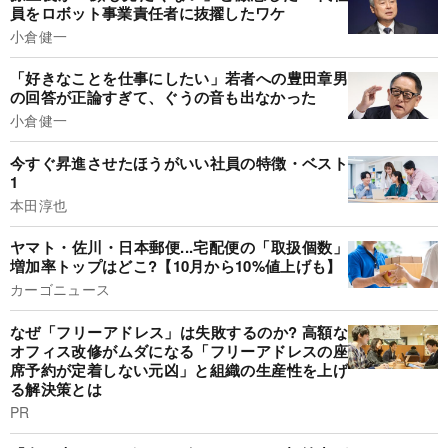
員をロボット事業責任者に抜擢したワケ
小倉健一
「好きなことを仕事にしたい」若者への豊田章男
の回答が正論すぎて、ぐうの音も出なかった
小倉健一
今すぐ昇進させたほうがいい社員の特徴・ベスト
1
本田淳也
ヤマト・佐川・日本郵便...宅配便の「取扱個数」
増加率トップはどこ?【10月から10%値上げも】
カーゴニュース
なぜ「フリーアドレス」は失敗するのか? 高額な
オフィス改修がムダになる「フリーアドレスの座
席予約が定着しない元凶」と組織の生産性を上げ
る解決策とは
PR