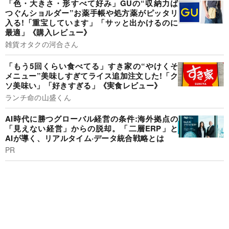
「色・大きさ・形すべて好み」GUの“収納力ば
つぐんショルダー”お薬手帳や処方薬がピッタリ
入る!「重宝しています」「サッと出かけるのに
最適」《購入レビュー》
雑貨オタクの河合さん
「もう5回くらい食べてる」すき家の“やけくそ
メニュー”美味しすぎてライス追加注文した!「ク
ソ美味い」「好きすぎる」《実食レビュー》
ランチ命の山盛くん
AI時代に勝つグローバル経営の条件:海外拠点の
「見えない経営」からの脱却。「二層ERP」と
AIが導く、リアルタイム·データ統合戦略とは
PR