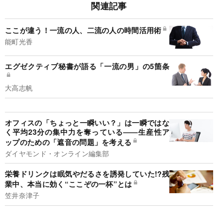
関連記事
ここが違う！一流の人、二流の人の時間活用術
能町光香
エグゼクティブ秘書が語る「一流の男」の5箇条
大高志帆
オフィスの「ちょっと一瞬いい？」は一瞬ではな
く平均23分の集中力を奪っている――生産性ア
ップのための「遮音の問題」を考える
ダイヤモンド・オンライン編集部
栄養ドリンクは眠気やだるさを誘発していた!?残
業中、本当に効く“ここぞの一杯”とは
笠井奈津子