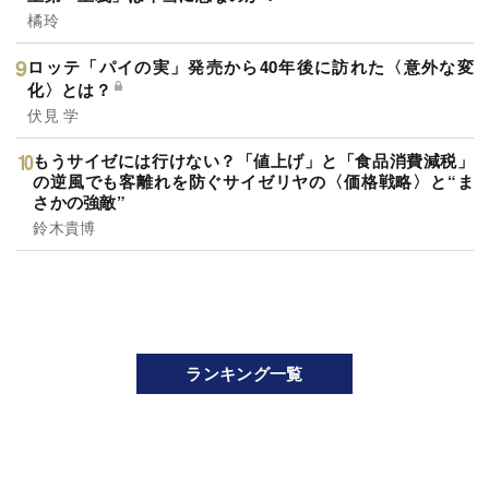
橘玲
ロッテ「パイの実」発売から40年後に訪れた〈意外な変
化〉とは？
伏見 学
もうサイゼには行けない？「値上げ」と「食品消費減税」
の逆風でも客離れを防ぐサイゼリヤの〈価格戦略〉と“ま
さかの強敵”
鈴木貴博
ランキング一覧