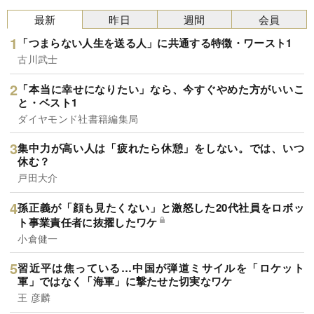
最新
昨日
週間
会員
「つまらない人生を送る人」に共通する特徴・ワースト1
古川武士
「本当に幸せになりたい」なら、今すぐやめた方がいいこ
と・ベスト1
ダイヤモンド社書籍編集局
集中力が高い人は「疲れたら休憩」をしない。では、いつ
休む？
戸田大介
孫正義が「顔も見たくない」と激怒した20代社員をロボッ
ト事業責任者に抜擢したワケ
小倉健一
習近平は焦っている…中国が弾道ミサイルを「ロケット
軍」ではなく「海軍」に撃たせた切実なワケ
王 彦麟