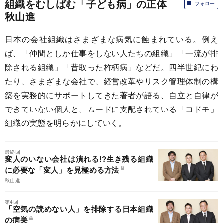
組織をむしばむ「子ども病」の正体
フォロー
秋山進
日本の会社組織はさまざまな病気に蝕まれている。例え
ば、「仲間としか仕事をしない人たちの組織」「一流が排
除される組織」「昔取った杵柄病」などだ。四半世紀にわ
たり、さまざまな会社で、経営改革やリスク管理体制の構
築を実務的にサポートしてきた著者が語る、自立と自律が
できていない個人と、ムードに支配されている「コドモ」
組織の実態を明らかにしていく。
最終回
変人のいない会社は潰れる!?生き残る組織
に必要な「変人」を見極める方法
秋山進
第4回
「空気の読めない人」を排除する日本組織
の病巣