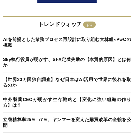
トレンドウォッチ
AIを前提とした業務プロセス再設計に取り組む大林組×PwCの
挑戦
Sky執行役員が明かす、SFA定着失敗の【本質的原因】とは何
か
【世界23カ国独自調査】なぜ日本はAI活用で世界に後れを取
るのか
中外製薬CEOが明かす生存戦略と【変化に強い組織の作り
方】は？
立替精算率25％→7％、ヤンマーを変えた購買改革の全貌を公
開