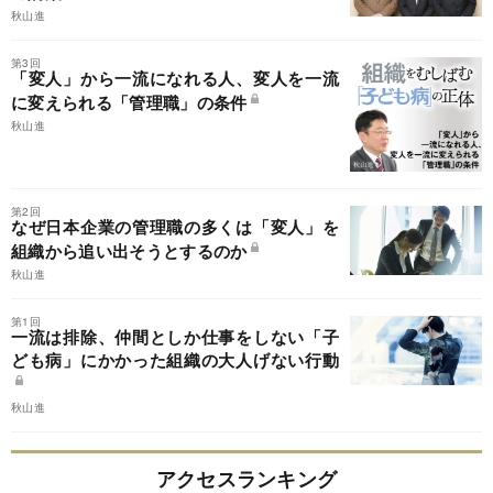
秋山進
第3回
「変人」から一流になれる人、変人を一流
に変えられる「管理職」の条件
秋山進
第2回
なぜ日本企業の管理職の多くは「変人」を
組織から追い出そうとするのか
秋山進
第1回
一流は排除、仲間としか仕事をしない「子
ども病」にかかった組織の大人げない行動
秋山進
アクセスランキング