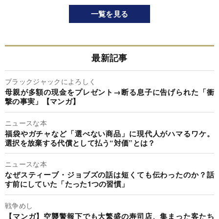
一覧を見る
最新記事
ブラックジャックによろしく
母親が多額の現金をプレゼント→断る息子に告げられた「衝
撃の事実」【マンガ】
ニュースな本
福袋やガチャなど「選べない商品」に現代人がハマるワケ。
選択を放棄する代償として払う“対価”とは？
ニュースな本
なぜスティーブ・ジョブズの話は短くても伝わったのか？話
す前にしていた「たった1つの習慣」
戦争めし
【マンガ】空襲警報下でも大繁盛の寿司店、集まった客たち