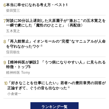
本当に幸せになれる考え方・ベスト1
柴田賢三
対談に30分以上遅刻した大原麗子が“激おこ”の五木寛之を
一瞬で虜にした「魔性のひとこと」〈再配信〉
五木寛之
「再入館禁止」イオンモールの“完璧”なマニュアルが人命
を守れなかったワケ
窪田順生
【精神科医が解説】「うつ病になりやすい人」に見られる
特徴・トップ5
精神科医 Tomy
「好きなことを仕事にしたい」若者への豊田章男の回答が
正論すぎて、ぐうの音も出なかった
小倉健一
ランキング一覧