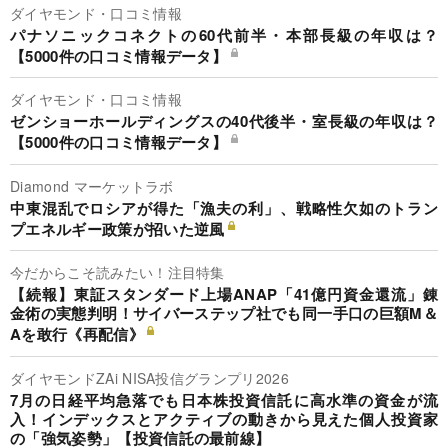
ダイヤモンド・口コミ情報
パナソニックコネクトの60代前半・本部長級の年収は？
【5000件の口コミ情報データ】
ダイヤモンド・口コミ情報
ゼンショーホールディングスの40代後半・室長級の年収は？
【5000件の口コミ情報データ】
Diamond マーケットラボ
中東混乱でロシアが得た「漁夫の利」、戦略性欠如のトラン
プエネルギー政策が招いた逆風
今だからこそ読みたい！注目特集
【続報】東証スタンダード上場ANAP「41億円資金還流」錬
金術の実態判明！サイバーステップ社でも同一手口の巨額M＆
Aを敢行《再配信》
ダイヤモンドZAi NISA投信グランプリ2026
7月の日経平均急落でも日本株投資信託に高水準の資金が流
入！インデックスとアクティブの動きから見えた個人投資家
の「強気姿勢」【投資信託の最前線】