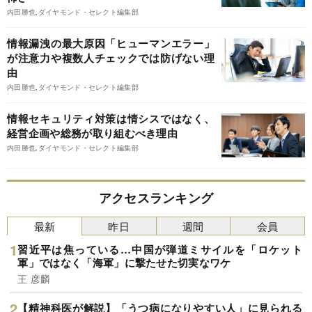
内田勝也,ダイヤモンド・セレクト編集部
情報漏洩の最大原因「ヒューマンエラー」
が注意力や複数人チェックでは防げない理
由
内田勝也,ダイヤモンド・セレクト編集部
情報セキュリティ対策は情シスではなく、
経営企画や総務が取り組むべき理由
内田勝也,ダイヤモンド・セレクト編集部
アクセスランキング
最新
昨日
週間
会員
習近平は焦っている…中国が弾道ミサイルを「ロケット
軍」ではなく「海軍」に撃たせた切実なワケ
王 彦麟
【精神科医が解説】「うつ病になりやすい人」に見られる