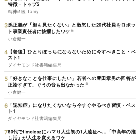
特徴・トップ5
精神科医 Tomy
孫正義が「顔も見たくない」と激怒した20代社員をロボッ
ト事業責任者に抜擢したワケ
小倉健一
【老後】ひとりぼっちにならないために今すべきこと・ベ
スト1
ダイヤモンド社書籍編集局
「好きなことを仕事にしたい」若者への豊田章男の回答が
正論すぎて、ぐうの音も出なかった
小倉健一
「認知症」になりたくないなら今すぐやるべき習慣・ベス
ト1
ダイヤモンド社書籍編集局
60代でtimeleszにハマり人生初の1人遠征へ…「中高年の推
し活」が人生を変えるワケ