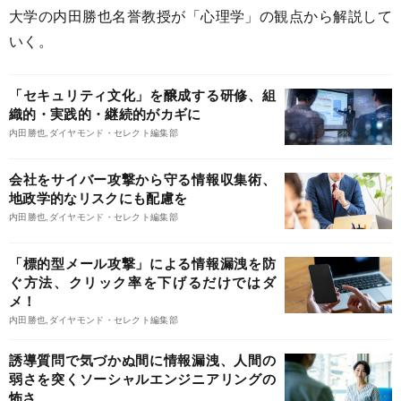
大学の内田勝也名誉教授が「心理学」の観点から解説して
いく。
「セキュリティ文化」を醸成する研修、組
織的・実践的・継続的がカギに
内田勝也,ダイヤモンド・セレクト編集部
会社をサイバー攻撃から守る情報収集術、
地政学的なリスクにも配慮を
内田勝也,ダイヤモンド・セレクト編集部
「標的型メール攻撃」による情報漏洩を防
ぐ方法、クリック率を下げるだけではダ
メ！
内田勝也,ダイヤモンド・セレクト編集部
誘導質問で気づかぬ間に情報漏洩、人間の
弱さを突くソーシャルエンジニアリングの
怖さ