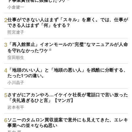
ト事業責任者に抜擢したワケ
小倉健一
仕事ができない人はまず「スキル」を磨く。では、仕事が
できる人はまず「何」をする？
照宮遼子
「再入館禁止」イオンモールの“完璧”なマニュアルが人命
を守れなかったワケ
窪田順生
「地頭のいい人」と「地頭の悪い人」を残酷に分断する、
たった1つの違い。
小川晶子
さすがにアカンやろ…イケイケ社長が電話口で言い放った
「失礼過ぎるひと言」【マンガ】
岩本有平
ソニーのタムロン買収提案で意外にも見えてきた、エレキ
事業への並々ならぬ思い
長内 厚