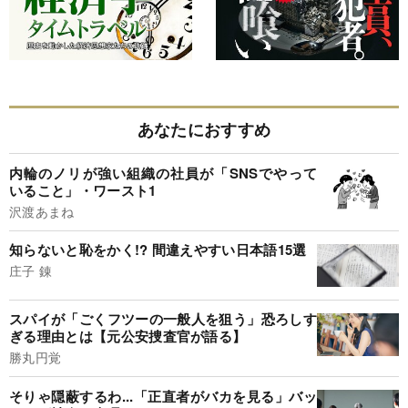
あなたにおすすめ
内輪のノリが強い組織の社員が「SNSでやって
いること」・ワースト1
沢渡あまね
知らないと恥をかく!? 間違えやすい日本語15選
庄子 錬
スパイが「ごくフツーの一般人を狙う」恐ろしす
ぎる理由とは【元公安捜査官が語る】
勝丸円覚
そりゃ隠蔽するわ...「正直者がバカを見る」バッ