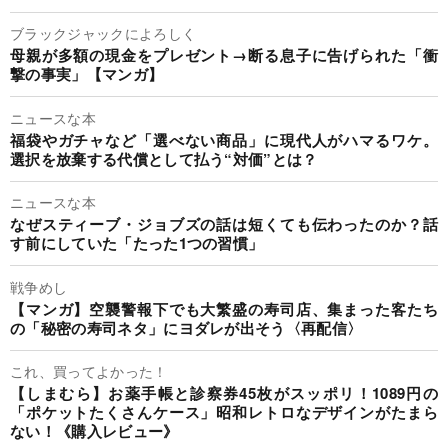
ブラックジャックによろしく
母親が多額の現金をプレゼント→断る息子に告げられた「衝
撃の事実」【マンガ】
ニュースな本
福袋やガチャなど「選べない商品」に現代人がハマるワケ。
選択を放棄する代償として払う“対価”とは？
ニュースな本
なぜスティーブ・ジョブズの話は短くても伝わったのか？話
す前にしていた「たった1つの習慣」
戦争めし
【マンガ】空襲警報下でも大繁盛の寿司店、集まった客たち
の「秘密の寿司ネタ」にヨダレが出そう〈再配信〉
これ、買ってよかった！
【しまむら】お薬手帳と診察券45枚がスッポリ！1089円の
「ポケットたくさんケース」昭和レトロなデザインがたまら
ない！《購入レビュー》