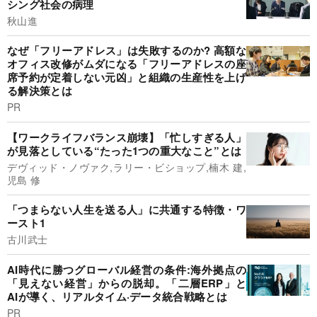
シング社会の病理
秋山進
なぜ「フリーアドレス」は失敗するのか? 高額な
オフィス改修がムダになる「フリーアドレスの座
席予約が定着しない元凶」と組織の生産性を上げ
る解決策とは
PR
【ワークライフバランス崩壊】「忙しすぎる人」
が見落としている“たった1つの重大なこと”とは
デヴィッド・ノヴァク,ラリー・ビショップ,楠木 建,
児島 修
「つまらない人生を送る人」に共通する特徴・ワ
ースト1
古川武士
AI時代に勝つグローバル経営の条件:海外拠点の
「見えない経営」からの脱却。「二層ERP」と
AIが導く、リアルタイム·データ統合戦略とは
PR