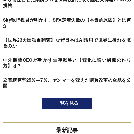
挑戦
Sky執行役員が明かす、SFA定着失敗の【本質的原因】とは何
か
【世界23カ国独自調査】なぜ日本はAI活用で世界に後れを取
るのか
中外製薬CEOが明かす生存戦略と【変化に強い組織の作り
方】は？
立替精算率25％→7％、ヤンマーを変えた購買改革の全貌を公
開
一覧を見る
最新記事