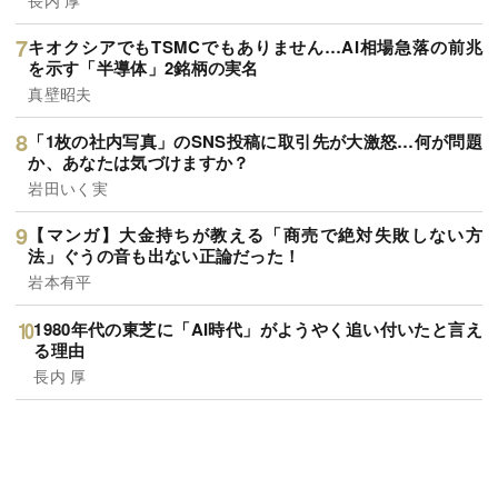
キオクシアでもTSMCでもありません…AI相場急落の前兆
を示す「半導体」2銘柄の実名
真壁昭夫
「1枚の社内写真」のSNS投稿に取引先が大激怒…何が問題
か、あなたは気づけますか？
岩田いく実
【マンガ】大金持ちが教える「商売で絶対失敗しない方
法」ぐうの音も出ない正論だった！
岩本有平
1980年代の東芝に「AI時代」がようやく追い付いたと言え
る理由
長内 厚