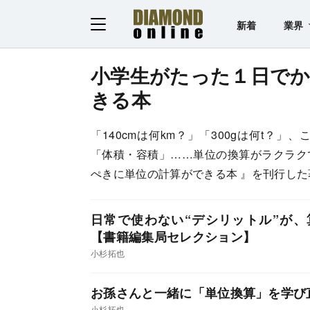
新着
業界
小学生がたった１日で
きる本
「140cmは何km？」「300gは何t
「体積・容積」……単位の換算がラクラク
ぺきに単位の計算ができる本 』を刊行し
日常で使わない“デシリットル”が
【書籍編集局セレクション】
小杉拓也
お孫さんと一緒に「単位換算」を学び
小杉拓也