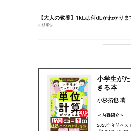
【大人の教養】1kLは何dLかわかりま
小杉拓也
小学生がた
きる本
小杉拓也 著
＜内容紹介＞
2023年年間ベ
「140cmは何k