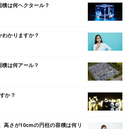
の面積は何ヘクタール？
かわかりますか？
の面積は何アール？
ますか？
m、高さが10cmの円柱の容積は何リ