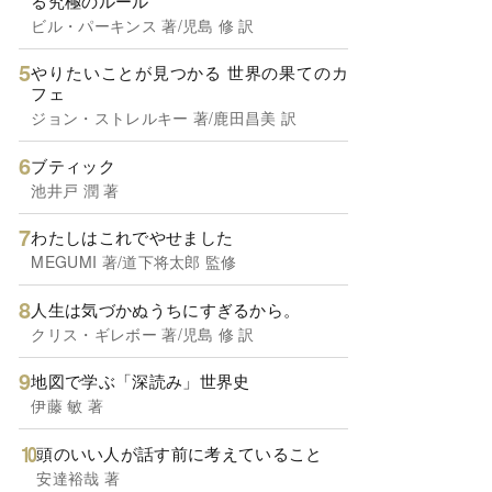
る究極のルール
ビル・パーキンス 著/児島 修 訳
やりたいことが見つかる 世界の果てのカ
フェ
ジョン・ストレルキー 著/鹿田昌美 訳
ブティック
池井戸 潤 著
わたしはこれでやせました
MEGUMI 著/道下将太郎 監修
人生は気づかぬうちにすぎるから。
クリス・ギレボー 著/児島 修 訳
地図で学ぶ「深読み」世界史
伊藤 敏 著
頭のいい人が話す前に考えていること
安達裕哉 著