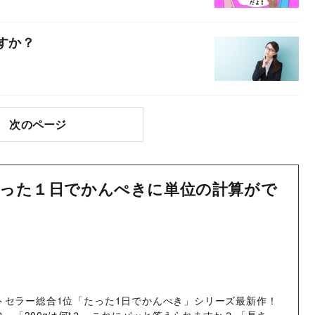
すか？
次のページ
った１日でかんぺきに単位の計算がで
ストセラー総合1位「たった1日でかんぺき」シリーズ最新作！
m？」「300gは何t？」これにパッと答えられますか？ 「長さ」