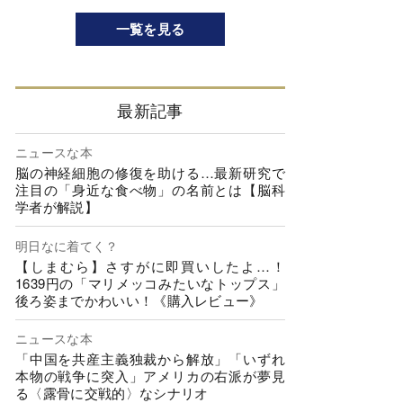
一覧を見る
最新記事
ニュースな本
脳の神経細胞の修復を助ける…最新研究で
注目の「身近な食べ物」の名前とは【脳科
学者が解説】
明日なに着てく？
【しまむら】さすがに即買いしたよ…！
1639円の「マリメッコみたいなトップス」
後ろ姿までかわいい！《購入レビュー》
ニュースな本
「中国を共産主義独裁から解放」「いずれ
本物の戦争に突入」アメリカの右派が夢見
る〈露骨に交戦的〉なシナリオ