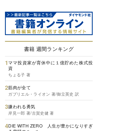
書籍 週間ランキング
ママ投資家が育休中に１億貯めた株式投
資
ちょる子 著
筋肉が全て
ガブリエル・ライオン 著/御立英史 訳
嫌われる勇気
岸見一郎 著/古賀史健 著
DIE WITH ZERO 人生が豊かになりすぎ