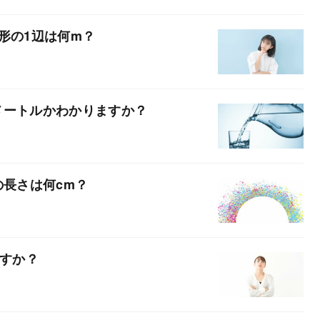
形の1辺は何m？
メートルかわかりますか？
の長さは何cm？
ますか？