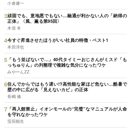
小倉健一
頑固でも、意地悪でもない…融通が利かない人の「納得の
正体」〈風、薫る第95回〉
木俣 冬
今すぐ昇進させたほうがいい社員の特徴・ベスト1
本田淳也
「もう並ばないで…」40代タイミーおじさんがミスド「も
っちゅりん」の列整理で複雑な気分になったワケ
みやーんZZ
住んでからではもう遅い!?高性能な家ほど危ない…酷暑で
壁の中に広がる「見えないカビ」の正体
長嶋 修
「再入館禁止」イオンモールの“完璧”なマニュアルが人命
を守れなかったワケ
窪田順生