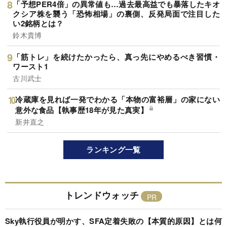
「予想PER4倍」の異常値も…過去最高益でも暴落したキオ
クシア株を襲う「恐怖相場」の裏側、反発局面で注目した
い2銘柄とは？
鈴木貴博
「筋トレ」を続けたかったら、真っ先にやめるべき習慣・
ワースト1
古川武士
冷蔵庫を見れば一発でわかる「本物の富裕層」の家にない
意外な食品【執事歴18年が見た真実】
新井直之
ランキング一覧
トレンドウォッチ
Sky執行役員が明かす、SFA定着失敗の【本質的原因】とは何