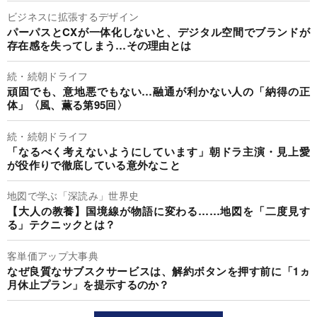
ビジネスに拡張するデザイン
パーパスとCXが一体化しないと、デジタル空間でブランドが
存在感を失ってしまう…その理由とは
続・続朝ドライフ
頑固でも、意地悪でもない…融通が利かない人の「納得の正
体」〈風、薫る第95回〉
続・続朝ドライフ
「なるべく考えないようにしています」朝ドラ主演・見上愛
が役作りで徹底している意外なこと
地図で学ぶ「深読み」世界史
【大人の教養】国境線が物語に変わる……地図を「二度見す
る」テクニックとは？
客単価アップ大事典
なぜ良質なサブスクサービスは、解約ボタンを押す前に「1ヵ
月休止プラン」を提示するのか？