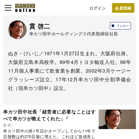
ログイン
貫 啓二
フォロー
串カツ田中ホールディングス代表取締役社長
ぬき・けいじ／1971年1月27日生まれ。大阪府出身。
大阪府立島本高校卒。89年4月トヨタ輸送入社。98年
11月個人事業にて飲食業を創業。2002年3月ケージー
グラッシーズ設立。17年12月串カツ田中分割準備会
社（現串カツ田中）設立。
串カツ田中社長「経営者に必要なことはす
べて串カツが教えてくれた」
貫 啓二
串カツ田中の第1号店がオープンしてから11年で
店舗数は約270店舗に増えた。これほど急成長し