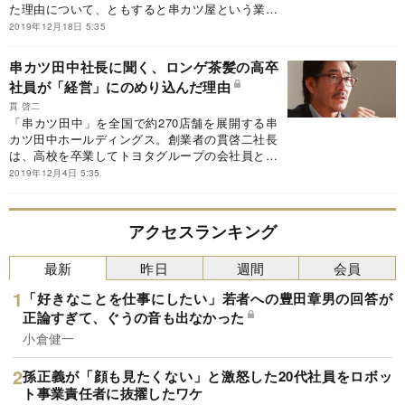
た理由について、ともすると串カツ屋という業態
の珍しさに目が向きがちだが、それだけではな
2019年12月18日 5:35
い。出店立地の大半は住宅地。また、従来は男性
客が多くて入りづらい雰囲気の串カツ屋で、いち
串カツ田中社長に聞く、ロンゲ茶髪の高卒
早く全席禁煙に乗り出すなど、子連れ客も入りや
社員が「経営」にのめり込んだ理由
すい店にした。こうした居酒屋経営の常識を覆す
数々のアイデアはどこから生まれてきたのか。前
貫 啓二
回に続き串カツ田中社長のインタビューをお送り
「串カツ田中」を全国で約270店舗を展開する串
する。
カツ田中ホールディングス。創業者の貫啓二社長
は、高校を卒業してトヨタグループの会社員とな
るが、自由に生きたいとの思いから飲食業を起
2019年12月4日 5:35
業。さまざまな苦労を経て、11年前、東京ではな
じみの薄かった串カツ屋という金脈にたどり着い
た。カネなし、学歴なし、経験なし。経営のド素
アクセスランキング
人だった会社員は、いかにして一大チェーンを築
き上げたのか。
最新
昨日
週間
会員
「好きなことを仕事にしたい」若者への豊田章男の回答が
正論すぎて、ぐうの音も出なかった
小倉健一
孫正義が「顔も見たくない」と激怒した20代社員をロボッ
ト事業責任者に抜擢したワケ