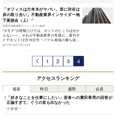
「オフィスは六本木がヤバい。逆に渋谷は
床の取り合い」不動産業界インサイダー地
下座談会（上）
全国宅地建物取引ツイッタラー協会
“オモテ”の情報だけでは、ホントのところは分か
らない──。それが不動産業界の常識だ。週刊ダ
イヤモンド12月16日号『バブル相場の勝ち抜け
方』では、現場の不動産業界人による本音座談会
2017年12月13日 5:00
を（おそるおそる）敢行。誌面に載り切らなかっ
た暴露ネタモリモリの3時間トークをお届けす
る。
1
2
3
4
アクセスランキング
最新
昨日
週間
会員
「好きなことを仕事にしたい」若者への豊田章男の回答が
正論すぎて、ぐうの音も出なかった
小倉健一