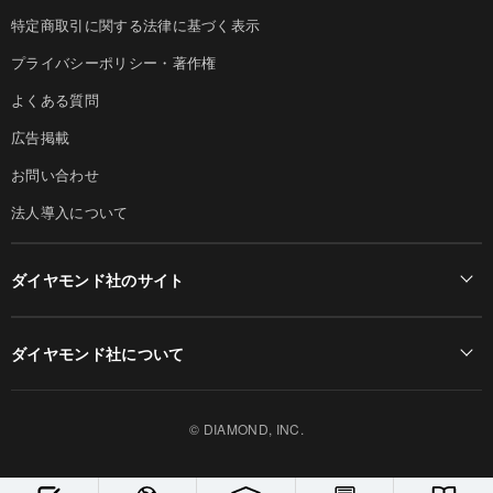
特定商取引に関する法律に基づく表示
プライバシーポリシー・著作権
よくある質問
広告掲載
お問い合わせ
法人導入について
ダイヤモンド社のサイト
Diamond Online(English)
ダイヤモンド社について
週刊ダイヤモンド
ダイヤモンド社TOP
DIAMONDハーバード・ビジネス・レビュー
© DIAMOND, INC.
会社概要
ダイヤモンドZAi（デジタル版）
採用情報
書籍オンライン