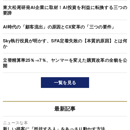
東大松尾研発AI企業に取材！AI投資を利益に転換する三つの
要諦
AI時代の「顧客流出」の原因とCX変革の「三つの要件」
Sky執行役員が明かす、SFA定着失敗の【本質的原因】とは何
か
立替精算率25％→7％、ヤンマーを変えた購買改革の全貌を公
開
一覧を見る
最新記事
ニュースな本
新しい提案に「抵抗する人」をあっさり動かす方法