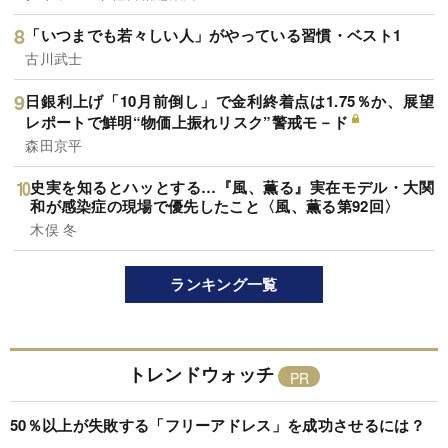
「いつまでも若々しい人」がやっている習慣・ベスト1
古川武士
日銀利上げ「10月前倒し」で金利終着点は1.75％か、展望
レポートで鮮明“物価上振れリスク”警戒モ－ド
森田京平
史実を知るとハッとする…『風、薫る』実在モデル・大関
和が感染症の現場で優先したこと〈風、薫る第92回〉
木俣 冬
ランキング一覧
トレンドウォッチ
50％以上が失敗する「フリーアドレス」を成功させるには？