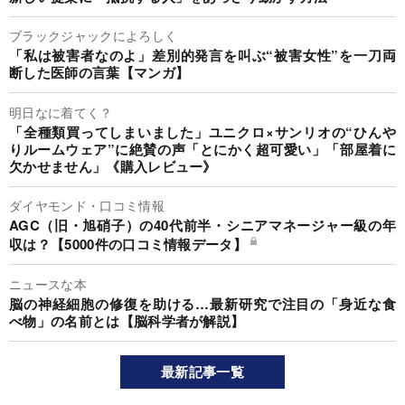
ブラックジャックによろしく
「私は被害者なのよ」差別的発言を叫ぶ“被害女性”を一刀両
断した医師の言葉【マンガ】
明日なに着てく？
「全種類買ってしまいました」ユニクロ×サンリオの“ひんや
りルームウェア”に絶賛の声「とにかく超可愛い」「部屋着に
欠かせません」《購入レビュー》
ダイヤモンド・口コミ情報
AGC（旧・旭硝子）の40代前半・シニアマネージャー級の年
収は？【5000件の口コミ情報データ】
ニュースな本
脳の神経細胞の修復を助ける…最新研究で注目の「身近な食
べ物」の名前とは【脳科学者が解説】
最新記事一覧