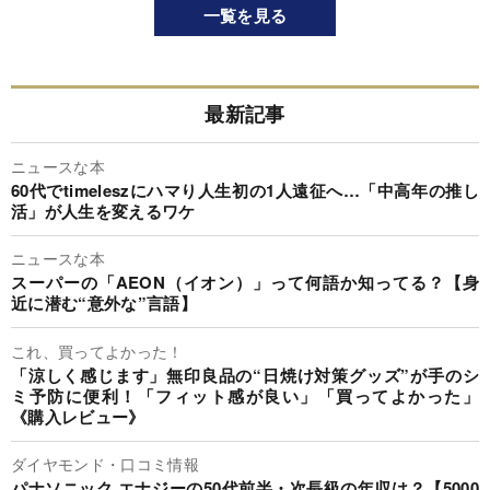
一覧を見る
最新記事
ニュースな本
60代でtimeleszにハマり人生初の1人遠征へ…「中高年の推し
活」が人生を変えるワケ
ニュースな本
スーパーの「AEON（イオン）」って何語か知ってる？【身
近に潜む“意外な”言語】
これ、買ってよかった！
「涼しく感じます」無印良品の“日焼け対策グッズ”が手のシ
ミ予防に便利！「フィット感が良い」「買ってよかった」
《購入レビュー》
ダイヤモンド・口コミ情報
パナソニック エナジーの50代前半・次長級の年収は？【5000