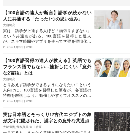
【100言語の達人が断言】語学が続かない
人に共通する「たった1つの思い込み」
大山祐亮
実は、語学が上達する人ほど「頑張りすぎない」
という共通点がある。100言語を習得した達人
が、スキマ時間やアプリを使って学習を習慣化す
る方法を紹介しよう。
2026年4月26日 8:30
【100言語習得の達人が教える】英語でも
フランス語でもない…挫折しにくい「意外
な2言語」とは
大山祐亮
とりあえず語学ができるようになりたい！という
人向けに、100言語を習得した筆者が、各言語の
特徴を解説しよう。勉強しやすくてオススメの言
語、2つとは？※本稿は、言語学者の大山祐亮『勉
2026年4月25日 8:30
強が止まらない！外国語を独学で極める技術』
（ディスカヴァー・トゥエンティワン）の一部を
実は日本語とそっくり!?古代エジプトの象
抜粋・編集したものです。
形文字に隠された、漢字との意外な共通点
大城道則,青木真兵,大山祐亮
一見すると、まったく意味不明な絵の集合に見え