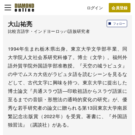
ログイン
大山祐亮
フォロー
比較言語学・インドヨーロッパ語族研究者
1994年生まれ栃木県出身。東京大学文学部卒業、同
大学院人文社会系研究科修了。博士（文学）。福州外
語外貿学院外国語学部准教授。『天空の城ラピュタ』
の中でムスカ大佐がラピュタ語を読むシーンを見るな
どして、古代文字に興味を持つ。東京大学に提出した
博士論文『共通スラヴ語―印欧祖語からスラヴ語派に
至るまでの音韻・形態法の通時的変化の研究』が、優
秀な若手研究者の論文に贈られる第13回東京大学南原
繁記念出版賞（2022年）を受賞。著書に、『外国語
独習法』（講談社）がある。