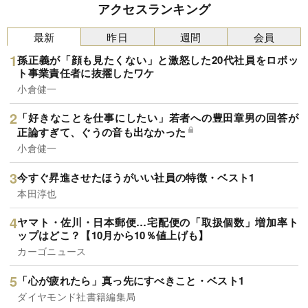
山祐亮『古代文字を解読していたら、研究に取り
アクセスランキング
憑かれた話』（ポプラ社）のうち、大山祐亮によ
る執筆部分を抜粋・編集したものです。
最新
昨日
週間
会員
孫正義が「顔も見たくない」と激怒した20代社員をロボッ
ト事業責任者に抜擢したワケ
小倉健一
「好きなことを仕事にしたい」若者への豊田章男の回答が
正論すぎて、ぐうの音も出なかった
小倉健一
今すぐ昇進させたほうがいい社員の特徴・ベスト1
本田淳也
ヤマト・佐川・日本郵便…宅配便の「取扱個数」増加率ト
ップはどこ？【10月から10％値上げも】
カーゴニュース
「心が疲れたら」真っ先にすべきこと・ベスト1
ダイヤモンド社書籍編集局