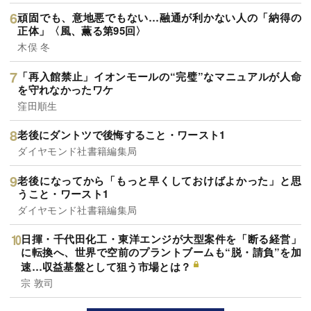
頑固でも、意地悪でもない…融通が利かない人の「納得の
正体」〈風、薫る第95回〉
木俣 冬
「再入館禁止」イオンモールの“完璧”なマニュアルが人命
を守れなかったワケ
窪田順生
老後にダントツで後悔すること・ワースト1
ダイヤモンド社書籍編集局
老後になってから「もっと早くしておけばよかった」と思
うこと・ワースト1
ダイヤモンド社書籍編集局
日揮・千代田化工・東洋エンジが大型案件を「断る経営」
に転換へ、世界で空前のプラントブームも“脱・請負”を加
速…収益基盤として狙う市場とは？
宗 敦司