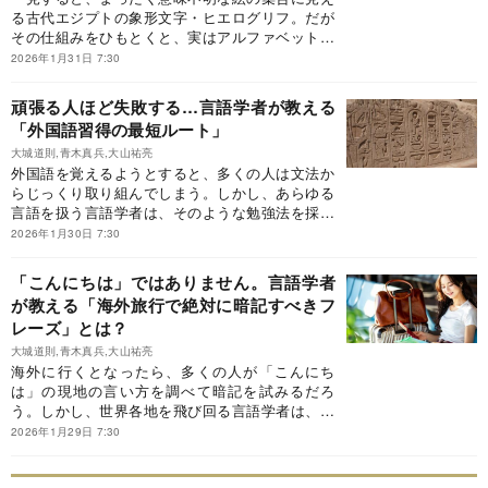
る古代エジプトの象形文字・ヒエログリフ。だが
その仕組みをひもとくと、実はアルファベット的
でもあり、漢字的でもあることがわかってくる。
2026年1月31日 7:30
絵心にあふれ、どこか可愛らしさも感じさせるヒ
エログリフは、どのようなルールで成り立ってい
頑張る人ほど失敗する…言語学者が教える
るのか。その構造と魅力に迫る。※本稿は、研究
「外国語習得の最短ルート」
者の大城道則、青木真兵、大山祐亮『古代文字を
解読していたら、研究に取り憑かれた話』（ポプ
大城道則,青木真兵,大山祐亮
外国語を覚えるようとすると、多くの人は文法か
ラ社）のうち、大城道則による執筆部分を抜粋・
らじっくり取り組んでしまう。しかし、あらゆる
編集したものです。
言語を扱う言語学者は、そのような勉強法を採用
していない。受験生やビジネスパーソンにも役立
2026年1月30日 7:30
つ、外国語習得の近道とは？※本稿は、研究者の
大城道則、青木真兵、大山祐亮『古代文字を解読
「こんにちは」ではありません。言語学者
していたら、研究に取り憑かれた話』（ポプラ
が教える「海外旅行で絶対に暗記すべきフ
社）のうち、大山祐亮による執筆部分を抜粋・編
レーズ」とは？
集したものです。
大城道則,青木真兵,大山祐亮
海外に行くとなったら、多くの人が「こんにち
は」の現地の言い方を調べて暗記を試みるだろ
う。しかし、世界各地を飛び回る言語学者は、そ
れよりも先に身につけるべきフレーズがあると語
2026年1月29日 7:30
る。海外で本当に役に立つ、意外な会話表現と
は？※本稿は、研究者の大城道則、青木真兵、大