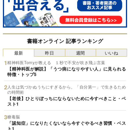
書籍オンライン 記事ランキング
最新
昨日
週間
いいね
精神科医Tomyが教える １秒で不安が吹き飛ぶ言葉
【精神科医が解説】「うつ病になりやすい人」に見られる
特徴・トップ5
人生は気づかぬうちにすぎるから。「自分第一」で生きるため
の時間術
【老後】ひとりぼっちにならないために今すべきこと・ベ
スト1
糖毒脳
「認知症」になりたくないなら今すぐやるべき習慣・ベス
ト1