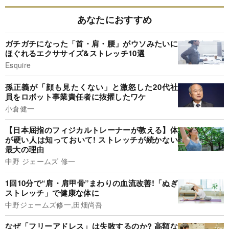
あなたにおすすめ
ガチガチになった「首・肩・腰」がウソみたいに
ほぐれるエクササイズ&ストレッチ10選
Esquire
孫正義が「顔も見たくない」と激怒した20代社
員をロボット事業責任者に抜擢したワケ
小倉健一
【日本屈指のフィジカルトレーナーが教える】体
が硬い人は知っておいて! ストレッチが続かない
最大の理由
中野 ジェームズ 修一
1回10分で“肩・肩甲骨”まわりの血流改善!「ぬぎ
ストレッチ」で健康な体に
中野ジェームズ修一,田畑尚吾
なぜ「フリーアドレス」は失敗するのか? 高額な