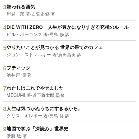
嫌われる勇気
岸見一郎 著/古賀史健 著
DIE WITH ZERO 人生が豊かになりすぎる究極のルール
ビル・パーキンス 著/児島 修 訳
やりたいことが見つかる 世界の果てのカフェ
ジョン・ストレルキー 著/鹿田昌美 訳
ブティック
池井戸 潤 著
わたしはこれでやせました
MEGUMI 著/道下将太郎 監修
人生は気づかぬうちにすぎるから。
クリス・ギレボー 著/児島 修 訳
地図で学ぶ「深読み」世界史
伊藤 敏 著