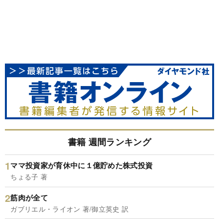
書籍 週間ランキング
ママ投資家が育休中に１億貯めた株式投資
ちょる子 著
筋肉が全て
ガブリエル・ライオン 著/御立英史 訳