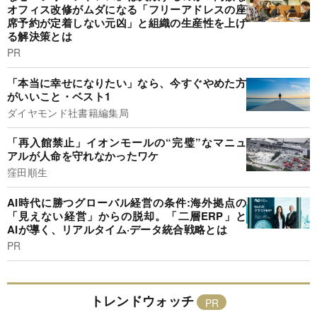
オフィス改修がムダになる「フリーアドレスの座
席予約が定着しない元凶」と組織の生産性を上げ
る解決策とは
PR
「本当に幸せになりたい」なら、今すぐやめた方
がいいこと・ベスト1
ダイヤモンド社書籍編集局
「再入館禁止」イオンモールの“完璧”なマニュ
アルが人命を守れなかったワケ
窪田順生
AI時代に勝つグローバル経営の条件:海外拠点の
「見えない経営」からの脱却。「二層ERP」と
AIが導く、リアルタイム·データ統合戦略とは
PR
トレンドウォッチ