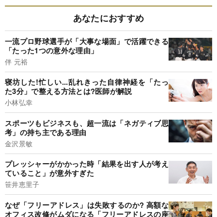
あなたにおすすめ
一流プロ野球選手が「大事な場面」で活躍できる
「たった1つの意外な理由」
伴 元裕
寝坊した!忙しい...乱れきった自律神経を「たっ
た3分」で整える方法とは?医師が解説
小林弘幸
スポーツもビジネスも、超一流は「ネガティブ思
考」の持ち主である理由
金沢景敏
プレッシャーがかかった時「結果を出す人が考え
ていること」が意外すぎた
笹井恵里子
なぜ「フリーアドレス」は失敗するのか? 高額な
オフィス改修がムダになる「フリーアドレスの座