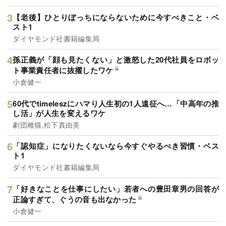
【老後】ひとりぼっちにならないために今すべきこと・ベ
スト1
ダイヤモンド社書籍編集局
孫正義が「顔も見たくない」と激怒した20代社員をロボッ
ト事業責任者に抜擢したワケ
小倉健一
60代でtimeleszにハマり人生初の1人遠征へ…「中高年の推
し活」が人生を変えるワケ
劇団雌猫,松下真由美
「認知症」になりたくないなら今すぐやるべき習慣・ベス
ト1
ダイヤモンド社書籍編集局
「好きなことを仕事にしたい」若者への豊田章男の回答が
正論すぎて、ぐうの音も出なかった
小倉健一