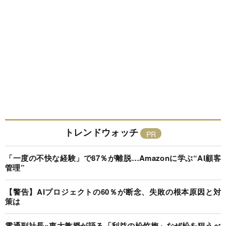
トレンドウォッチ
「一度の不快な経験」で87％が離脱…Amazonに学ぶ“AI顧客
管理”
【警告】AIプロジェクトの60％が断念、失敗の根本原因と対
策は
電通副社長×東大教授が語る「利益の松竹梅」なぜ松を狙うべ