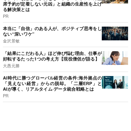
席予約が定着しない元凶」と組織の生産性を上げ
る解決策とは
PR
本当に「自信」のある人が、ポジティブ思考をし
ない“深いワケ”
金沢景敏
「結果にこだわる人」ほど伸び悩む理由、仕事が
好転するたった1つの考え方【現役僧侶が語る】
大愚元勝
AI時代に勝つグローバル経営の条件:海外拠点の
「見えない経営」からの脱却。「二層ERP」と
AIが導く、リアルタイム·データ統合戦略とは
PR